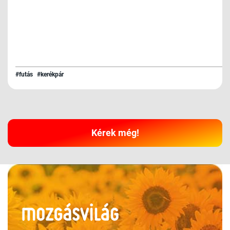
#futás
#kerékpár
Kérek még!