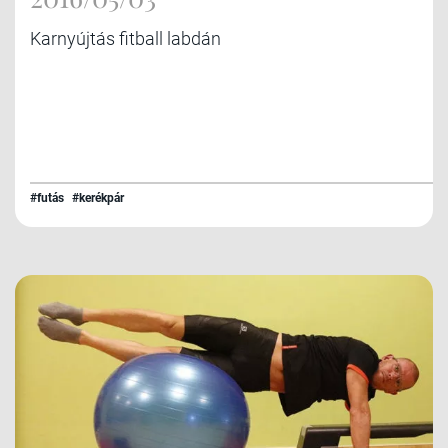
Karnyújtás fitball labdán
#futás
#kerékpár