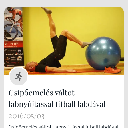
Csípőemelés váltot
lábnyújtással fitball labdával
2016/05/03
Csípőemelés váltott lábnyújtással fitball labdával