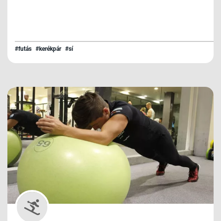
#futás
#kerékpár
#sí