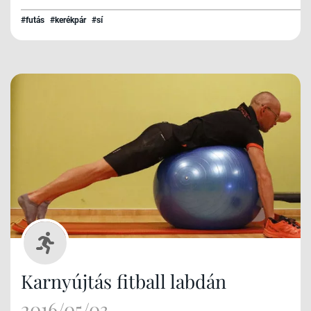
#futás
#kerékpár
#sí
Karnyújtás fitball labdán
2016/05/03