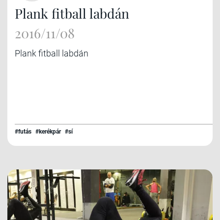
Plank fitball labdán
2016/11/08
Plank fitball labdán
#futás
#kerékpár
#sí