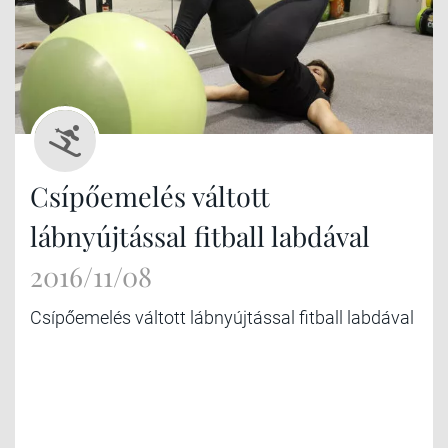
Csípőemelés váltott
lábnyújtással fitball labdával
2016/11/08
Csípőemelés váltott lábnyújtással fitball labdával