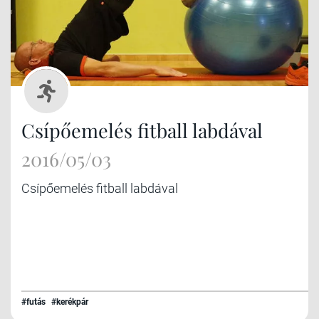
Csípőemelés fitball labdával
2016/05/03
Csípőemelés fitball labdával
#futás
#kerékpár