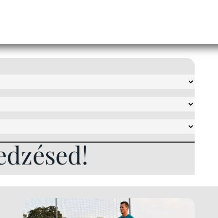
edzésed!