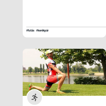
#futás
#kerékpár