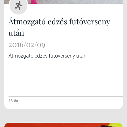
Átmozgató edzés futóverseny
után
2016/02/09
Átmozgató edzés futóverseny után
#futás