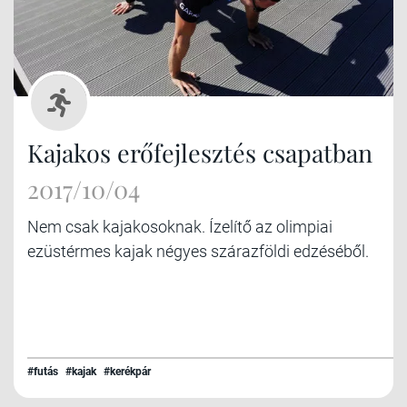
Kajakos erőfejlesztés csapatban
2017/10/04
Nem csak kajakosoknak. Ízelítő az olimpiai
ezüstérmes kajak négyes szárazföldi edzéséből.
#futás
#kajak
#kerékpár