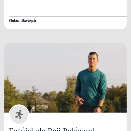
#futás
#kerékpár
Futóiskola Baji Balázzsal