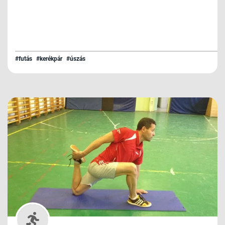
#futás
#kerékpár
#úszás