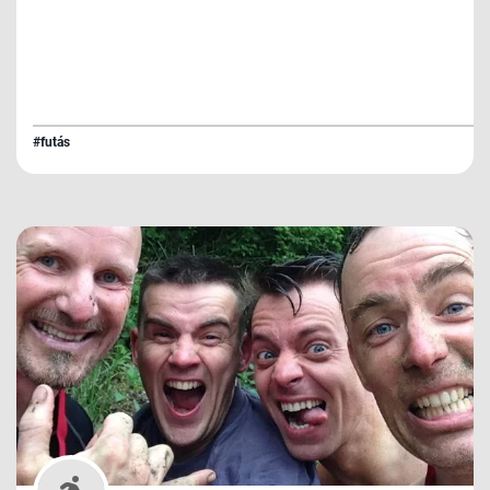
#futás