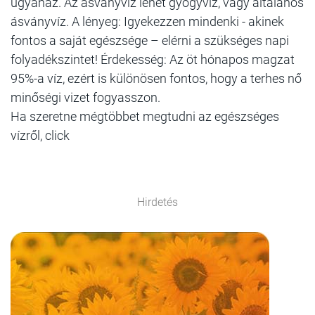
ugyanaz. Az ásványvíz lehet gyógyvíz, vagy általános
ásványvíz. A lényeg: Igyekezzen mindenki - akinek
fontos a saját egészsége – elérni a szükséges napi
folyadékszintet! Érdekesség: Az öt hónapos magzat
95%-a víz, ezért is különösen fontos, hogy a terhes nő
minőségi vizet fogyasszon.
Ha szeretne mégtöbbet megtudni az egészséges
vízről, click
Hirdetés