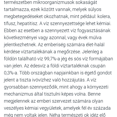
természetben mikroorganizmusok sokaságát
tartalmazza, ezek között vannak, melyek súlyos
megbetegedéseket okozhatnak, mint például: kolera,
tífusz, hepatitisz. A víz szennyezettsége lehet kémiai.
Ebben az esetben a szennyezett víz fogyasztásának
következményei vagy azonnal, vagy évek múlva
jelentkezhetnek. Az emberiség számára élet-halál
kérdése víztartalékának a megőrzése. Jelenleg a
földön található víz 99,7%-a jég és sós víz formájában
van jelen. Az édesvíz a földi víztartaléknak csupán
0,3%-a. Több országban napjainkban is égető gondot
jelent a tiszta ivóvízhez való hozzájutás. A víz
gyorsabban szennyeződik, mint ahogy a környezeti
mechanizmus által tisztulni képes volna. Benne
megjelennek az emberi szervezet számára olyan
veszélyes kémiai vegyületek, amelyek fél év százada
még nem voltak jelen. Néha természeti ok idéz elő