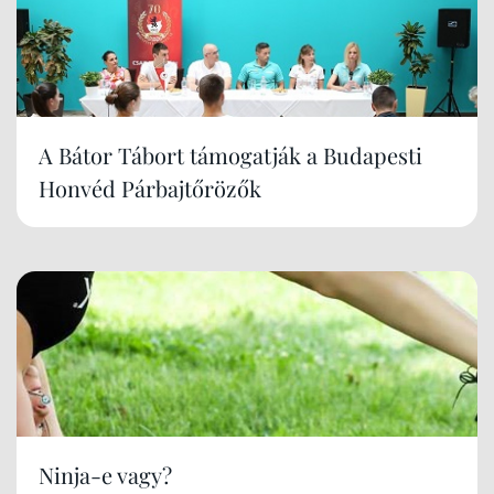
A Bátor Tábort támogatják a Budapesti
Honvéd Párbajtőrözők
Ninja-e vagy?