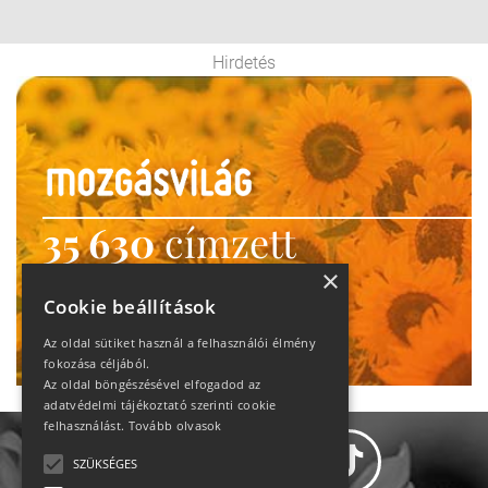
Hirdetés
35 630
címzett
heti motiváció
×
Cookie beállítások
Ne maradj le!
Az oldal sütiket használ a felhasználói élmény
fokozása céljából.
Az oldal böngészésével elfogadod az
adatvédelmi tájékoztató szerinti cookie
felhasználást.
Tovább olvasok
SZÜKSÉGES