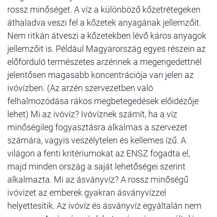
rossz minőséget. A víz a különböző kőzetrétegeken
áthaladva veszi fel a kőzetek anyagának jellemzőit.
Nem ritkán átveszi a kőzetekben lévő káros anyagok
jellemzőit is. Például Magyarország egyes részein az
előforduló természetes arzénnek a megengedettnél
jelentősen magasabb koncentrációja van jelen az
ivóvízben. (Az arzén szervezetben való
felhalmozódása rákos megbetegedések előidézője
lehet) Mi az ivóvíz? Ivóvíznek számít, ha a víz
minőségileg fogyasztásra alkalmas a szervezet
számára, vagyis veszélytelen és kellemes ízű. A
világon a fenti kritériumokat az ENSZ fogadta el,
majd minden ország a saját lehetőségei szerint
alkalmazta. Mi az ásványvíz? A rossz minőségű
ivóvizet az emberek gyakran ásványvízzel
helyettesítik. Az ivóvíz és ásványvíz egyáltalán nem