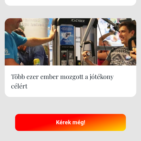
Több ezer ember mozgott a jótékony
célért
Kérek még!