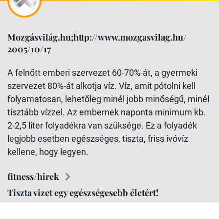
Mozgásvilág.hu;http://www.mozgasvilag.hu/
2005/10/17
A felnőtt emberi szervezet 60-70%-át, a gyermeki
szervezet 80%-át alkotja víz. Víz, amit pótolni kell
folyamatosan, lehetőleg minél jobb minőségű, minél
tisztább vízzel. Az embernek naponta minimum kb.
2-2,5 liter folyadékra van szüksége. Ez a folyadék
legjobb esetben egészséges, tiszta, friss ivóvíz
kellene, hogy legyen.
fitness/hirek
Tiszta vizet egy egészségesebb életért!