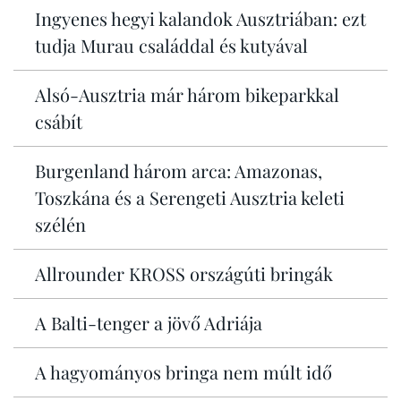
Ingyenes hegyi kalandok Ausztriában: ezt
tudja Murau családdal és kutyával
Alsó-Ausztria már három bikeparkkal
csábít
Burgenland három arca: Amazonas,
Toszkána és a Serengeti Ausztria keleti
szélén
Allrounder KROSS országúti bringák
A Balti-tenger a jövő Adriája
A hagyományos bringa nem múlt idő