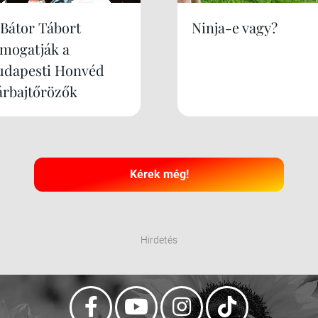
 Bátor Tábort
Ninja-e vagy?
ámogatják a
udapesti Honvéd
árbajtőrözők
Kérek még!
Hirdetés