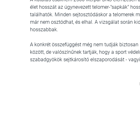
élet hosszát az úgynevezett telomer-"sapkák" h
találhatók. Minden sejtosztódáskor a telomerek me
már nem osztódhat, és elhal. A vizsgálat során ki
hosszabbak.
A konkrét összefüggést még nem tudják biztosan
között, de valószínűnek tartják, hogy a sport védel
szabadgyökök sejtkárosító elszaporodását - vagyis