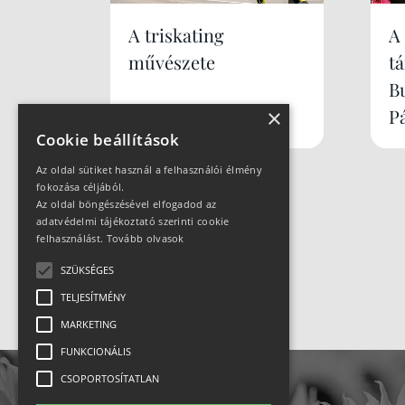
A triskating
A
művészete
t
B
×
P
Cookie beállítások
Az oldal sütiket használ a felhasználói élmény
fokozása céljából.
Az oldal böngészésével elfogadod az
adatvédelmi tájékoztató szerinti cookie
felhasználást.
Tovább olvasok
SZÜKSÉGES
TELJESÍTMÉNY
MARKETING
FUNKCIONÁLIS
CSOPORTOSÍTATLAN