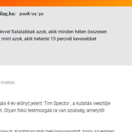
lag.hu/
2008/01/30
9 évvel fiatalabbak azok, akik minden héten összesen
 mint azok, akik hetente 15 percnél kevesebbet
Hirdetés
ás 4 év előnyt jelent. Tim Spector , a kutatás veeztője
t. Olyan fokú testmozgás ra van szükség, amelytől
lapult. Korábban már bebizonyosodott, hogy az emberi