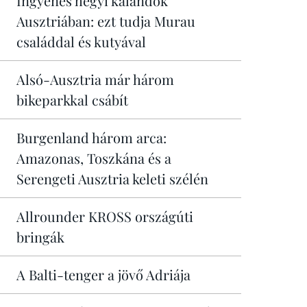
Ingyenes hegyi kalandok
Ausztriában: ezt tudja Murau
családdal és kutyával
Alsó-Ausztria már három
bikeparkkal csábít
Burgenland három arca:
Amazonas, Toszkána és a
Serengeti Ausztria keleti szélén
Allrounder KROSS országúti
bringák
A Balti-tenger a jövő Adriája