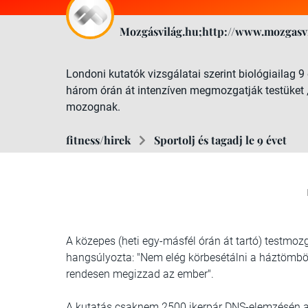
Mozgásvilág.hu;http://www.mozgasvi
Londoni kutatók vizsgálatai szerint biológiailag 
három órán át intenzíven megmozgatják testüket ,
mozognak.
fitness/hirek
Sportolj és tagadj le 9 évet
A közepes (heti egy-másfél órán át tartó) testmozg
hangsúlyozta: "Nem elég körbesétálni a háztömbö
rendesen megizzad az ember".
A kutatás csaknem 2500 ikerpár DNS-elemzésén a