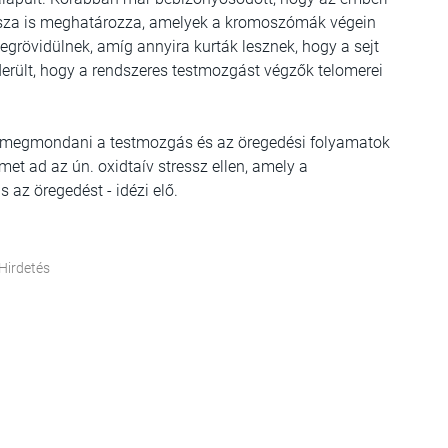
ossza is meghatározza, amelyek a kromoszómák végein
grövidülnek, amíg annyira kurták lesznek, hogy a sejt
derült, hogy a rendszeres testmozgást végzők telomerei
 megmondani a testmozgás és az öregedési folyamatok
met ad az ún. oxidtaív stressz ellen, amely a
 az öregedést - idézi elő.
Hirdetés