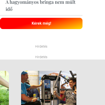
A hagyományos bringa nem múlt
idő
Kérek még!
Hirdetés
Hirdetés