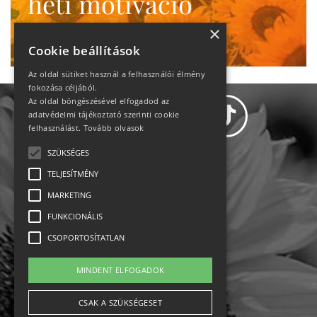
heti motiváció
Ne maradj le!
×
Cookie beállítások
Az oldal sütiket használ a felhasználói élmény
fokozása céljából.
Az oldal böngészésével elfogadod az
adatvédelmi tájékoztató szerinti cookie
felhasználást.
Tovább olvasok
SZÜKSÉGES
Adatvédelem
TELJESÍTMÉNY
MARKETING
Állásajánlatok
FUNKCIONÁLIS
Impresszum-kapcsolat
CSOPORTOSÍTATLAN
Jogi nyilatkozat
MINDENT ELFOGADOK
Rólunk
CSAK A SZÜKSÉGESET