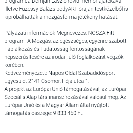
programba Domján László rövid memóriajátékával
illetve Füzessy Balázs bodyART óráján testközelből is
kipróbálhatták a mozgásforma jótékony hatását.
Pályázati információk Megnevezés: NOSZA Fitt
program- A Mozgás, az egészséges, egyénre szabott
Táplálkozás és Tudatosság fontosságának
népszerűsítésére az irodai-, ülő foglalkozást végzők
körében.
Kedvezményezett: Napos Oldal Szabadidősport
Egyesület 2141 Csömör, Héja utca 1.
A projekt az Európai Unió támogatásával, az Európai
Szociális Alap társfinanszírozásával valósul meg. Az
Európai Unió és a Magyar Állam által nyújtott
támogatás összege: 9 833 450 Ft.