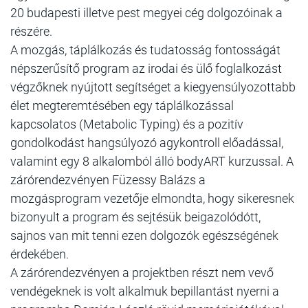
20 budapesti illetve pest megyei cég dolgozóinak a
részére.
A mozgás, táplálkozás és tudatosság fontosságát
népszerűsítő program az irodai és ülő foglalkozást
végzőknek nyújtott segítséget a kiegyensúlyozottabb
élet megteremtésében egy táplálkozással
kapcsolatos (Metabolic Typing) és a pozitív
gondolkodást hangsúlyozó agykontroll előadással,
valamint egy 8 alkalomból álló bodyART kurzussal. A
zárórendezvényen Füzessy Balázs a
mozgásprogram vezetője elmondta, hogy sikeresnek
bizonyult a program és sejtésük beigazolódótt,
sajnos van mit tenni ezen dolgozók egészségének
érdekében.
A zárórendezvényen a projektben részt nem vevő
vendégeknek is volt alkalmuk bepillantást nyerni a