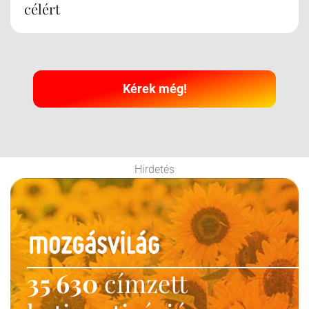
célért
Kérek még!
Hirdetés
35 630
címzett