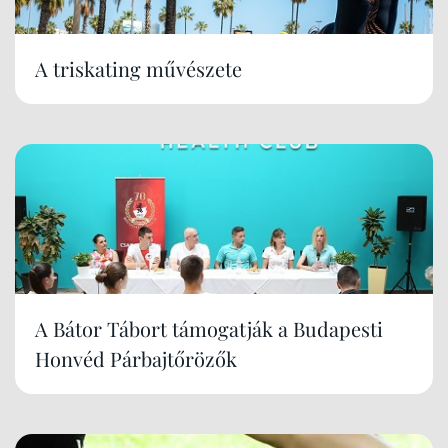
A triskating művészete
A Bátor Tábort támogatják a Budapesti
Honvéd Párbajtőrözők