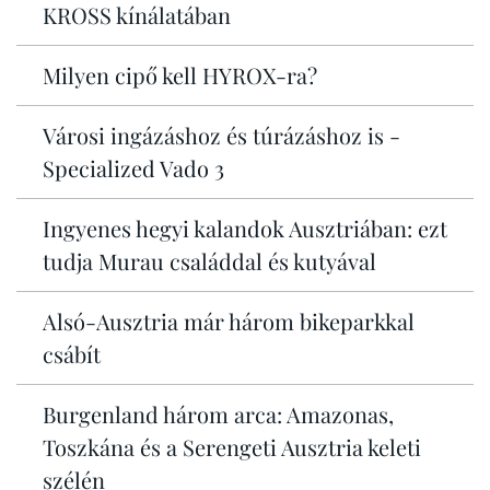
KROSS kínálatában
Milyen cipő kell HYROX-ra?
Városi ingázáshoz és túrázáshoz is -
Specialized Vado 3
Ingyenes hegyi kalandok Ausztriában: ezt
tudja Murau családdal és kutyával
Alsó-Ausztria már három bikeparkkal
csábít
Burgenland három arca: Amazonas,
Toszkána és a Serengeti Ausztria keleti
szélén