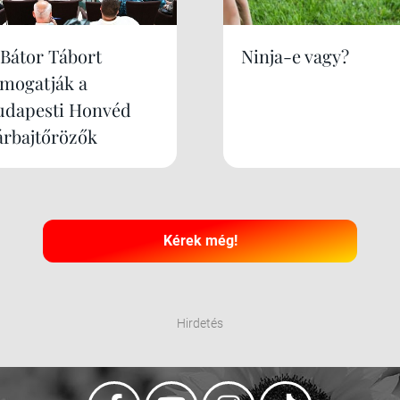
 Bátor Tábort
Ninja-e vagy?
ámogatják a
udapesti Honvéd
árbajtőrözők
Kérek még!
Hirdetés