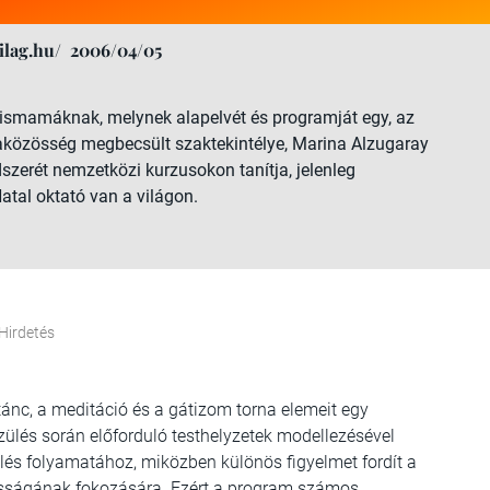
lag.hu/
2006/04/05
ismamáknak, melynek alapelvét és programját egy, az
aközösség megbecsült szaktekintélye, Marina Alzugaray
ódszerét nemzetközi kurzusokon tanítja, jelenleg
atal oktató van a világon.
Hirdetés
tánc, a meditáció és a gátizom torna elemeit egy
szülés során előforduló testhelyzetek modellezésével
és folyamatához, miközben különös figyelmet fordít a
asságának fokozására. Ezért a program számos