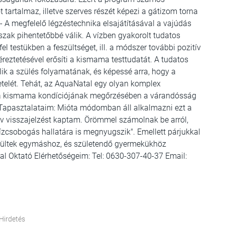
t tartalmaz, illetve szerves részét képezi a gátizom torna
- A megfelelő légzéstechnika elsajátításával a vajúdás
ak pihentetőbbé válik. A vízben gyakorolt tudatos
l testükben a feszültséget, ill. a módszer további pozitív
éreztetésével erősíti a kismama testtudatát. A tudatos
lik a szülés folyamatának, és képessé arra, hogy a
etelét. Tehát, az AquaNatal egy olyan komplex
jt a kismama kondíciójának megőrzésében a várandósság
is. Tapasztalataim: Mióta módomban áll alkalmazni ezt a
 visszajelzést kaptam. Örömmel számolnak be arról,
vízcsobogás hallatára is megnyugszik". Emellett párjukkal
erültek egymáshoz, és születendő gyermekükhöz
l Oktató Elérhetőségeim: Tel: 0630-307-40-37 Email:
Hirdetés