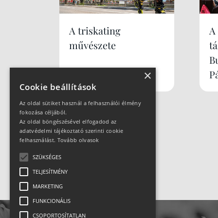
A triskating
A
művészete
t
B
×
P
Cookie beállítások
Az oldal sütiket használ a felhasználói élmény
fokozása céljából.
Az oldal böngészésével elfogadod az
adatvédelmi tájékoztató szerinti cookie
felhasználást.
Tovább olvasok
SZÜKSÉGES
TELJESÍTMÉNY
MARKETING
FUNKCIONÁLIS
CSOPORTOSÍTATLAN