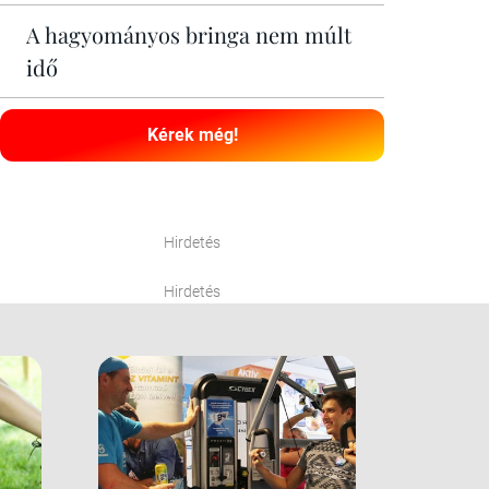
A hagyományos bringa nem múlt
idő
Kérek még!
Hirdetés
Hirdetés