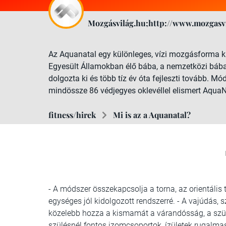
Mozgásvilág.hu;http://www.mozgasvi
Az Aquanatal egy különleges, vízi mozgásforma k
Egyesült Államokban élő bába, a nemzetközi báb
dolgozta ki és több tíz év óta fejleszti tovább. M
mindössze 86 védjegyes oklevéllel elismert AquaN
fitness/hirek
Mi is az a Aquanatal?
- A módszer összekapcsolja a torna, az orientális 
egységes jól kidolgozott rendszerré. - A vajúdás, 
közelebb hozza a kismamát a várandósság, a szül
szülésnél fontos izomcsoportok, ízületek rugalm