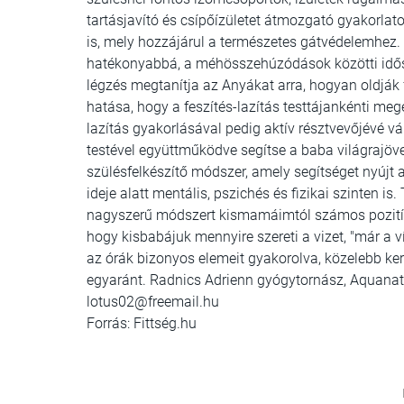
tartásjavító és csípőízületet átmozgató gyakorlato
is, mely hozzájárul a természetes gátvédelemhez. 
hatékonyabbá, a méhösszehúzódások közötti idősz
légzés megtanítja az Anyákat arra, hogyan oldják fe
hatása, hogy a feszítés-lazítás testtájankénti meg
lazítás gyakorlásával pedig aktív résztvevőjévé vá
testével együttműködve segítse a baba világrajöv
szülésfelkészítő módszer, amely segítséget nyú
ideje alatt mentális, pszichés és fizikai szinten 
nagyszerű módszert kismamáimtól számos pozitív
hogy kisbabájuk mennyire szereti a vizet, "már a 
az órák bizonyos elemeit gyakorolva, közelebb k
egyaránt. Radnics Adrienn gyógytornász, Aquanata
lotus02@freemail.hu
Forrás: Fittség.hu