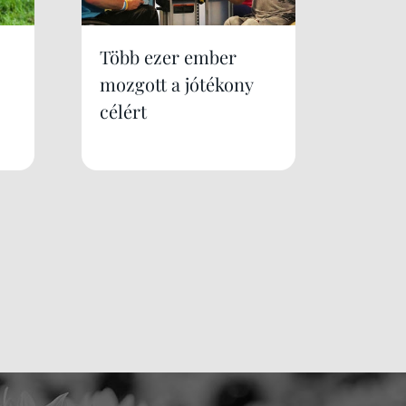
Több ezer ember
mozgott a jótékony
célért