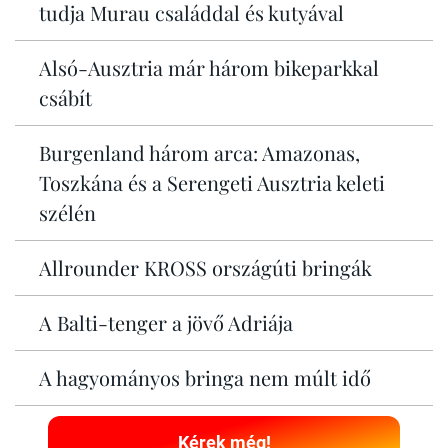
tudja Murau családdal és kutyával
Alsó-Ausztria már három bikeparkkal
csábít
Burgenland három arca: Amazonas,
Toszkána és a Serengeti Ausztria keleti
szélén
Allrounder KROSS országúti bringák
A Balti-tenger a jövő Adriája
A hagyományos bringa nem múlt idő
Kérek még!