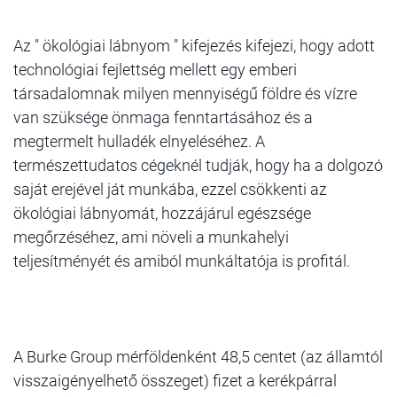
Az " ökológiai lábnyom " kifejezés kifejezi, hogy adott
technológiai fejlettség mellett egy emberi
társadalomnak milyen mennyiségű földre és vízre
van szüksége önmaga fenntartásához és a
megtermelt hulladék elnyeléséhez. A
természettudatos cégeknél tudják, hogy ha a dolgozó
saját erejével ját munkába, ezzel csökkenti az
ökológiai lábnyomát, hozzájárul egészsége
megőrzéséhez, ami növeli a munkahelyi
teljesítményét és amiból munkáltatója is profitál.
A Burke Group mérföldenként 48,5 centet (az államtól
visszaigényelhető összeget) fizet a kerékpárral