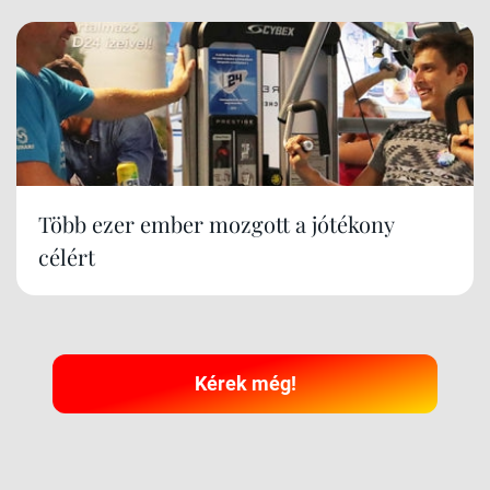
Több ezer ember mozgott a jótékony
célért
Kérek még!