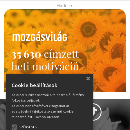
Hirdetés
35 630
címzett
heti motiváció
Ne maradj le!
×
Cookie beállítások
Az oldal sütiket használ a felhasználói élmény
fokozása céljából.
Az oldal böngészésével elfogadod az
adatvédelmi tájékoztató szerinti cookie
felhasználást.
Tovább olvasok
SZÜKSÉGES