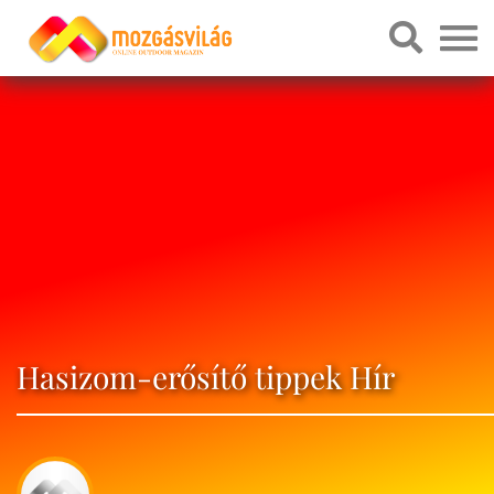
Hasizom-erősítő tippek Hír