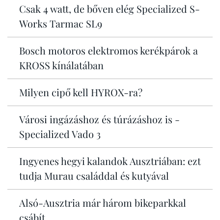
Csak 4 watt, de bőven elég Specialized S-
Works Tarmac SL9
Bosch motoros elektromos kerékpárok a
KROSS kínálatában
Milyen cipő kell HYROX-ra?
Városi ingázáshoz és túrázáshoz is -
Specialized Vado 3
Ingyenes hegyi kalandok Ausztriában: ezt
tudja Murau családdal és kutyával
Alsó-Ausztria már három bikeparkkal
csábít