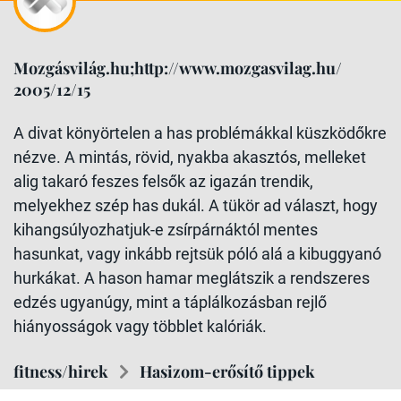
Mozgásvilág.hu;http://www.mozgasvilag.hu/
2005/12/15
A divat könyörtelen a has problémákkal küszködőkre
nézve. A mintás, rövid, nyakba akasztós, melleket
alig takaró feszes felsők az igazán trendik,
melyekhez szép has dukál. A tükör ad választ, hogy
kihangsúlyozhatjuk-e zsírpárnáktól mentes
hasunkat, vagy inkább rejtsük póló alá a kibuggyanó
hurkákat. A hason hamar meglátszik a rendszeres
edzés ugyanúgy, mint a táplálkozásban rejlő
hiányosságok vagy többlet kalóriák.
fitness/hirek
Hasizom-erősítő tippek