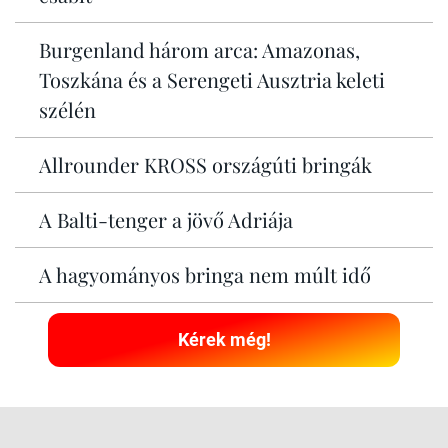
Burgenland három arca: Amazonas,
Toszkána és a Serengeti Ausztria keleti
szélén
Allrounder KROSS országúti bringák
A Balti-tenger a jövő Adriája
A hagyományos bringa nem múlt idő
Kérek még!