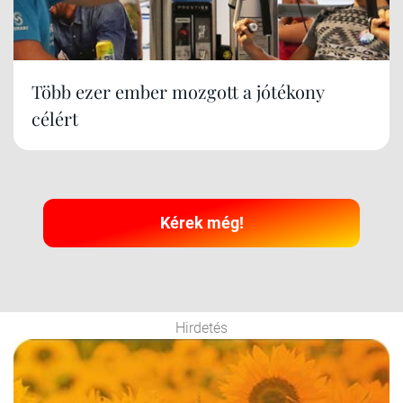
Több ezer ember mozgott a jótékony
célért
Kérek még!
Hirdetés