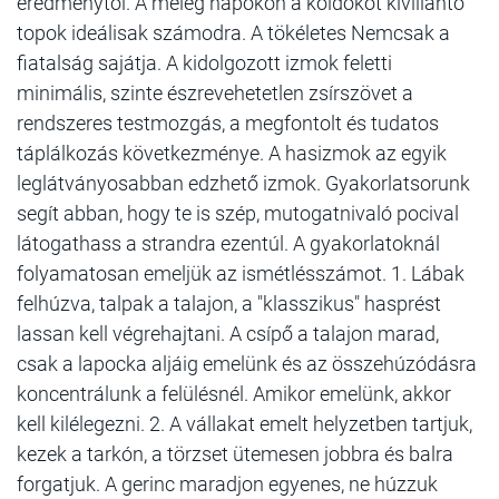
eredménytől. A meleg napokon a köldököt kivillantó
topok ideálisak számodra. A tökéletes Nemcsak a
fiatalság sajátja. A kidolgozott izmok feletti
minimális, szinte észrevehetetlen zsírszövet a
rendszeres testmozgás, a megfontolt és tudatos
táplálkozás következménye. A hasizmok az egyik
leglátványosabban edzhető izmok. Gyakorlatsorunk
segít abban, hogy te is szép, mutogatnivaló pocival
látogathass a strandra ezentúl. A gyakorlatoknál
folyamatosan emeljük az ismétlésszámot. 1. Lábak
felhúzva, talpak a talajon, a "klasszikus" hasprést
lassan kell végrehajtani. A csípő a talajon marad,
csak a lapocka aljáig emelünk és az összehúzódásra
koncentrálunk a felülésnél. Amikor emelünk, akkor
kell kilélegezni. 2. A vállakat emelt helyzetben tartjuk,
kezek a tarkón, a törzset ütemesen jobbra és balra
forgatjuk. A gerinc maradjon egyenes, ne húzzuk