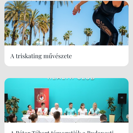
A triskating művészete
A Bátor Tábort támogatják a Budapesti