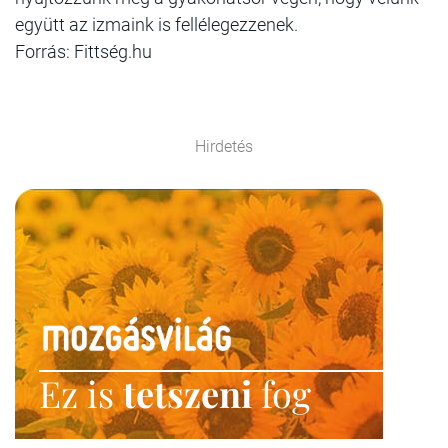
együtt az izmaink is fellélegezzenek.
Forrás: Fittség.hu
Hirdetés
Ez is
tetszeni
fog