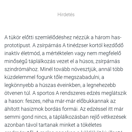
Hirdetés
A tükör előtti szemlélődéshez nézzük a három has-
prototípust. A zsírpárnás A tinédzser kortól kezdődő
inaktív életmód, a mértéktelen vagy nem megfelelő
minőségű táplálkozás vezet el a húsos, zsírpárnás
szindrómához. Minél tovább növesztjük, annál több
küzdelemmel fogunk tőle megszabadulni, a
legkönnyebb a húszas éveinkben, a legnehezebb
ötvenen túl. A sportos A rendszeres edzés meglátszik
a hason: feszes, néha már-már előbukkannak az
áhított hasizmok bordás formái. Az edzéssel itt már
semmi gond nincs, a táplálkozásban rejlő vétkezések
azonban távol tartanak minket a tökéletes