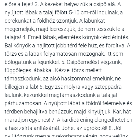
előre a fejet! 3. A kezeket helyezzük a csípő alá. A
nyújtott lábak a talaj fölött 5-10 cm-ről indulnak, a
derekunkat a földhöz szorítjuk. A lábunkat
megemeljük, majd leeresztjük, de nem tesszük le a
talajra! 4. Emelt lábak, ellentétes könyök-térd érintés.
Bal könyök a hajlított jobb térd felé húz, és fordítva. A
törzs és a lábak folyamatosan mozognak. Itt sem
bólogatunk a fejünkkel. 5. Csípőemelést végzünk,
függőleges lábakkal. Kézzel törzs mellett
támaszkodunk, az alsó hasizommal emelünk, ne
billegjen a láb! 6. Egy zsámolyra vagy szteppadra
leülünk, kezünkkel megtámaszkodunk a talajjal
párhuzamosan. A nyújtott lábat a földről felemelve és
térdben behajlítva behúzzuk, majd kinyújtjuk. Kar, hát
maradjon egyenes! 7. A kardiotréning elengedhetetlen
a has zsírtalanításánál. Jöhet az ugrókötél! 8. Jól
nyújtózzunk meg a gyakorlatsor végén, hogy velünk