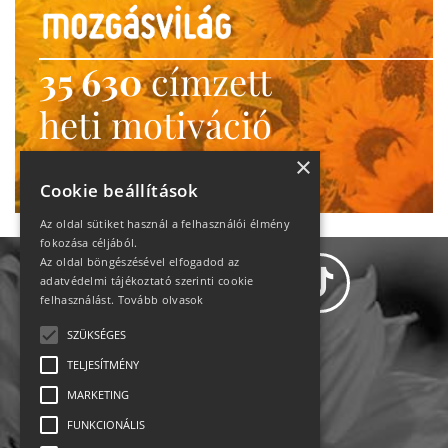
35 630
címzett
heti motiváció
Ne maradj le!
×
Cookie beállítások
Az oldal sütiket használ a felhasználói élmény
fokozása céljából.
Az oldal böngészésével elfogadod az
adatvédelmi tájékoztató szerinti cookie
felhasználást.
Tovább olvasok
SZÜKSÉGES
Adatvédelem
TELJESÍTMÉNY
MARKETING
Állásajánlatok
FUNKCIONÁLIS