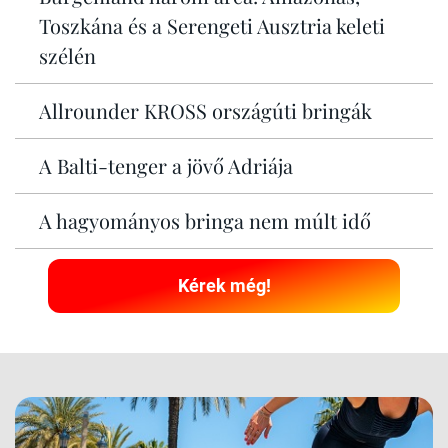
Toszkána és a Serengeti Ausztria keleti
szélén
Allrounder KROSS országúti bringák
A Balti-tenger a jövő Adriája
A hagyományos bringa nem múlt idő
Kérek még!