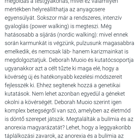
megoldás a testgyakorlás, mivel ez valamilyen
mértékben helyreállíthatja az anyagcsere
egyensúlyát. Sokszor már a rendszeres, intenzív
gyaloglás (power walking) is megteszi. Még
hatásosabb a síjárás (nordic walking): mivel ennek
során karmunkát is végzünk, pulzusunk magasabbra
emelkedik, és nemcsak láb- hanem karizmainkat is
megdolgoztatjuk. Deborah Muoio és kutatócsoportja
ugyanakkor azt a célt tűzte ki maga elé, hogy a
kövérség új és hatékonyabb kezelési módszereit
fejlesszék ki. Ehhez segítenek hozzá a genetikai
kutatások. Nem lehet azonban egyedül a géneket
okolni a kövérségét. Deborah Muoio szerint igen
komplex betegségről van szó, amelyben az életmód
is döntő szerepet játszik. Megtalálták a bulímia és az
anorexia magyarázatát? Lehet, hogy a leggyakoribb
táplálkozási zavarok, az anorexia és a bulímia az