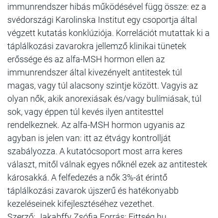
immunrendszer hibás működésével függ össze: ez a
svédországi Karolinska Institut egy csoportja által
végzett kutatás konklúziója. Korrelációt mutattak ki a
táplálkozási zavarokra jellemző klinikai tünetek
erőssége és az alfa-MSH hormon ellen az
immunrendszer által kivezényelt antitestek túl
magas, vagy túl alacsony szintje között. Vagyis az
olyan nők, akik anorexiásak és/vagy bulímiásak, túl
sok, vagy éppen túl kevés ilyen antitesttel
rendelkeznek. Az alfa-MSH hormon ugyanis az
agyban is jelen van: itt az étvágy kontrollját
szabályozza. A kutatócsoport most arra keres
választ, mitől válnak egyes nőknél ezek az antitestek
károsakká. A felfedezés a nők 3%-át érintő
táplálkozási zavarok újszerű és hatékonyabb
kezeléseinek kifejlesztéséhez vezethet.
Szerző: Jakabffy Zsófia Forrás: Fittség.hu