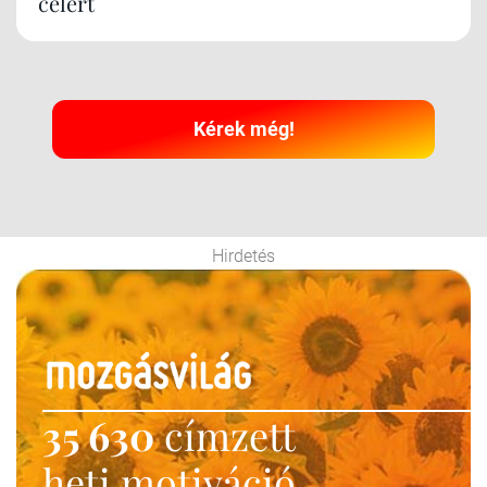
célért
Kérek még!
Hirdetés
35 630
címzett
heti motiváció