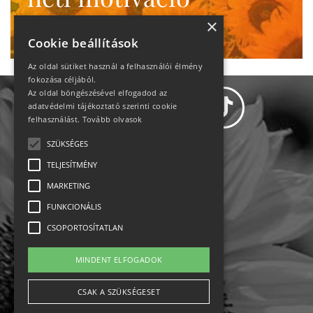
Ne maradj le!
×
Cookie beállítások
Az oldal sütiket használ a felhasználói élmény
fokozása céljából.
Az oldal böngészésével elfogadod az
adatvédelmi tájékoztató szerinti cookie
felhasználást.
Tovább olvasok
SZÜKSÉGES
Adatvédelem
TELJESÍTMÉNY
MARKETING
Állásajánlatok
FUNKCIONÁLIS
Impresszum-kapcsolat
CSOPORTOSÍTATLAN
Jogi nyilatkozat
MINDENT ELFOGADOK
Rólunk
CSAK A SZÜKSÉGESET