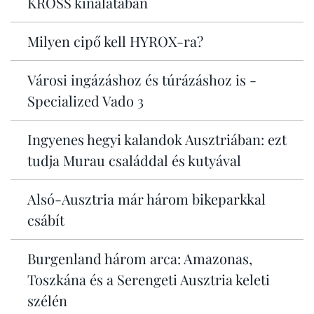
KROSS kínálatában
Milyen cipő kell HYROX-ra?
Városi ingázáshoz és túrázáshoz is -
Specialized Vado 3
Ingyenes hegyi kalandok Ausztriában: ezt
tudja Murau családdal és kutyával
Alsó-Ausztria már három bikeparkkal
csábít
Burgenland három arca: Amazonas,
Toszkána és a Serengeti Ausztria keleti
szélén