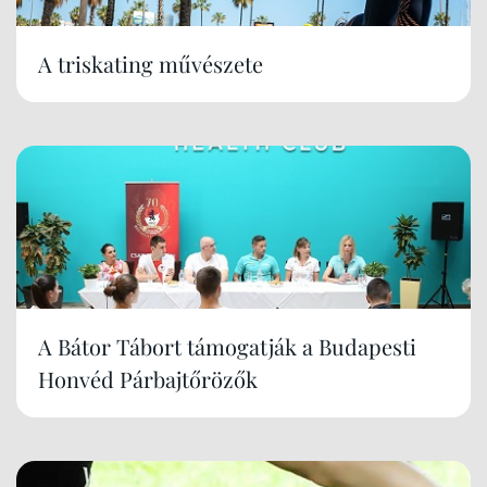
A triskating művészete
A Bátor Tábort támogatják a Budapesti
Honvéd Párbajtőrözők