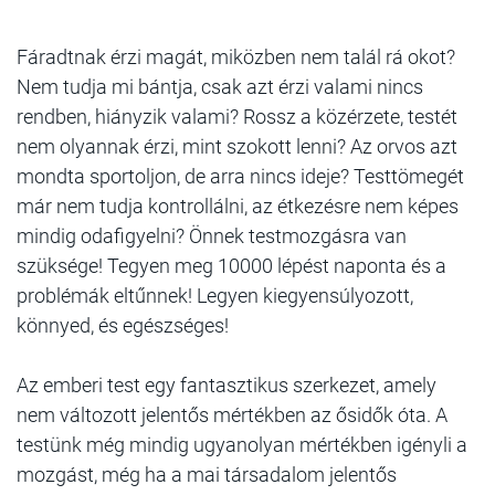
Fáradtnak érzi magát, miközben nem talál rá okot?
Nem tudja mi bántja, csak azt érzi valami nincs
rendben, hiányzik valami? Rossz a közérzete, testét
nem olyannak érzi, mint szokott lenni? Az orvos azt
mondta sportoljon, de arra nincs ideje? Testtömegét
már nem tudja kontrollálni, az étkezésre nem képes
mindig odafigyelni? Önnek testmozgásra van
szüksége! Tegyen meg 10000 lépést naponta és a
problémák eltűnnek! Legyen kiegyensúlyozott,
könnyed, és egészséges!
Az emberi test egy fantasztikus szerkezet, amely
nem változott jelentős mértékben az ősidők óta. A
testünk még mindig ugyanolyan mértékben igényli a
mozgást, még ha a mai társadalom jelentős