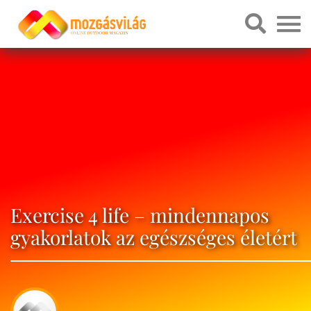
Exercise 4 life – mindennapos
gyakorlatok az egészséges életért