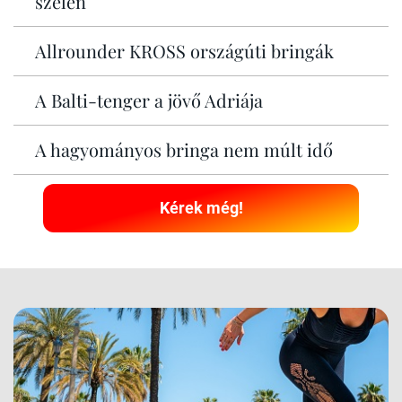
szélén
Allrounder KROSS országúti bringák
A Balti-tenger a jövő Adriája
A hagyományos bringa nem múlt idő
Kérek még!