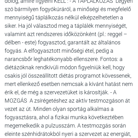
dolog, amire figyelni KELL : - A TÁPLÁLKOZÁS Legyen
szó bármilyen fogyókúráról, a minőségi és megfelelő
mennyiségű táplálkozás nélkül elképzelhetetlen a
siker. Ha jól választod meg a táplálék mennyiségét,
valamint azt rendszeres időközönként (pl.: reggel –
délben - este) fogyasztod, garantált az általános
fogyás. A elfogyasztott minőségi étel, pedig a
narancsbőr leghatékonyabb ellenszere. Fontos: a
diétázóknak rendkívüli módon figyelniük kell, hogy
csakis jól összeállított diétás programot kövessenek,
mert ellenkező esetben nemcsak a kívánt hatást nem
érik el, de még a szervezetüket is károsítják. - A
MOZGÁS A zsírégetéshez az aktív testmozgáson át
vezet az út. Minden olyan sportág alkalmas a
fogyasztásra, ahol a fizikai munka következtében
megemelkedik a pulzusszám. A testmozgás során
eleinte szénhidrátokból nyeri a szervezet az energiát,