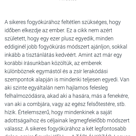
A sikeres fogyókúrához feltétlen szükséges, hogy
időben elkezdje az ember. Ez a cikk nem azért
született, hogy egy ezer plusz egyedik, minden
eddiginél jobb fogyókúrás módszert ajánljon, sokkal
inkább a tisztánlátás kedvéért. Amint azt már egy
korábbi írásunkban közöltük, az emberek
különböznek egymástól és a zsír lerakódási
szempontok alapján is mindenki teljesen egyedi. Van
aki szinte egyáltalán nem hajlamos felesleg
felhalmozódásra, akad aki a hasára, más a fenekére,
van aki a combjára, vagy az egész felsőtestére, stb.
hízik. Értelemszerű, hogy mindenkinek a saját
adottságaihoz és céljainak legmegfelelőbb módszert
válassz. A sikeres fogyókúrához a két legfontosabb