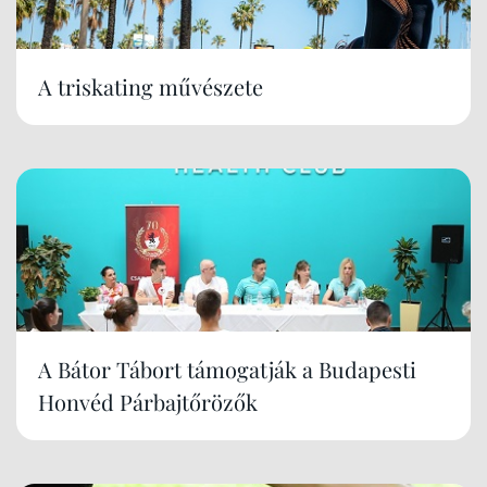
A triskating művészete
A Bátor Tábort támogatják a Budapesti
Honvéd Párbajtőrözők