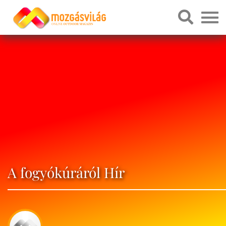
A fogyókúráról Hír