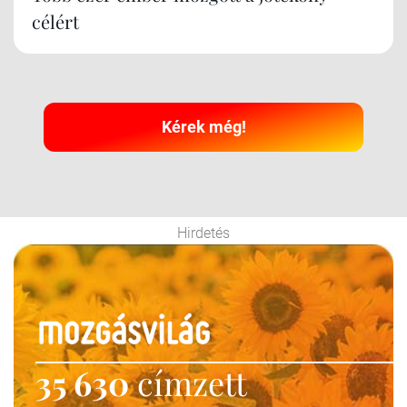
célért
Kérek még!
Hirdetés
35 630
címzett