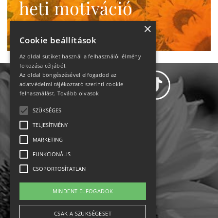
heti motiváció
Ne maradj le!
×
Cookie beállítások
Az oldal sütiket használ a felhasználói élmény
fokozása céljából.
Az oldal böngészésével elfogadod az
adatvédelmi tájékoztató szerinti cookie
felhasználást.
Tovább olvasok
SZÜKSÉGES
Adatvédelem
TELJESÍTMÉNY
MARKETING
Állásajánlatok
FUNKCIONÁLIS
Impresszum-kapcsolat
CSOPORTOSÍTATLAN
Jogi nyilatkozat
MINDENT ELFOGADOK
Rólunk
CSAK A SZÜKSÉGESET