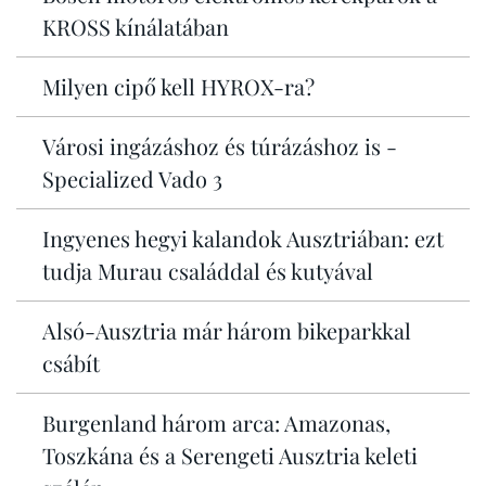
KROSS kínálatában
Milyen cipő kell HYROX-ra?
Városi ingázáshoz és túrázáshoz is -
Specialized Vado 3
Ingyenes hegyi kalandok Ausztriában: ezt
tudja Murau családdal és kutyával
Alsó-Ausztria már három bikeparkkal
csábít
Burgenland három arca: Amazonas,
Toszkána és a Serengeti Ausztria keleti