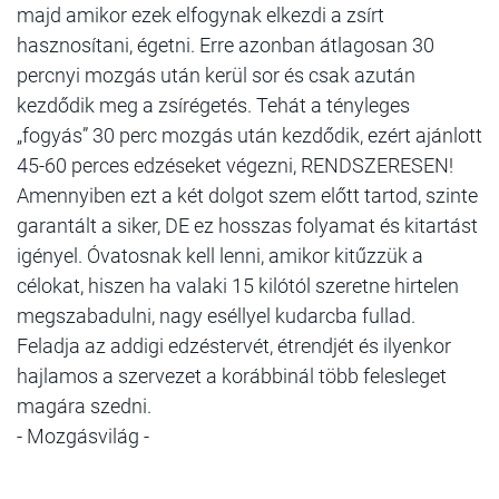
majd amikor ezek elfogynak elkezdi a zsírt
hasznosítani, égetni. Erre azonban átlagosan 30
percnyi mozgás után kerül sor és csak azután
kezdődik meg a zsírégetés. Tehát a tényleges
„fogyás” 30 perc mozgás után kezdődik, ezért ajánlott
45-60 perces edzéseket végezni, RENDSZERESEN!
Amennyiben ezt a két dolgot szem előtt tartod, szinte
garantált a siker, DE ez hosszas folyamat és kitartást
igényel. Óvatosnak kell lenni, amikor kitűzzük a
célokat, hiszen ha valaki 15 kilótól szeretne hirtelen
megszabadulni, nagy eséllyel kudarcba fullad.
Feladja az addigi edzéstervét, étrendjét és ilyenkor
hajlamos a szervezet a korábbinál több felesleget
magára szedni.
- Mozgásvilág -