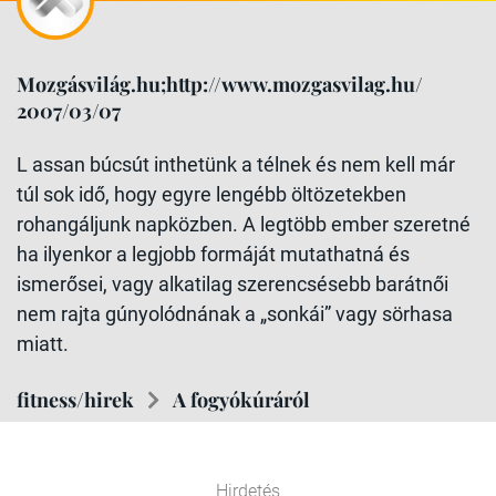
Mozgásvilág.hu;http://www.mozgasvilag.hu/
2007/03/07
L assan búcsút inthetünk a télnek és nem kell már
túl sok idő, hogy egyre lengébb öltözetekben
rohangáljunk napközben. A legtöbb ember szeretné
ha ilyenkor a legjobb formáját mutathatná és
ismerősei, vagy alkatilag szerencsésebb barátnői
nem rajta gúnyolódnának a „sonkái” vagy sörhasa
miatt.
fitness/hirek
A fogyókúráról
Hirdetés