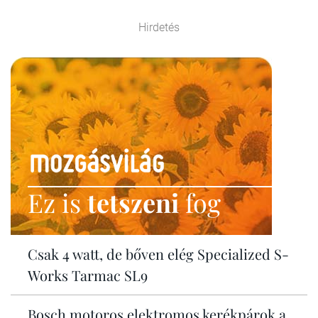
Hirdetés
Ez is
tetszeni
fog
Csak 4 watt, de bőven elég Specialized S-
Works Tarmac SL9
Bosch motoros elektromos kerékpárok a