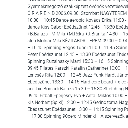
Gyermekmegőrző szakképzett óvónők vezetésével 
Ó R A R E N D 2006.09.30. Szombat NAGYTEREM 09
10:00 – 10:45 Dance aerobic Kovács Erika 11:00 -
dance Kiss Gábor Ebédszünet 12:45 –13:30 Ebédszü
+B.Balázs +M.Miki +M.Réka +J.Bianka 14:30 – 15:
step Molnár Miki KÉZILABDA TEREM 09:00 – 09:45 P
– 10:45 Spinning Regős Tündi 11:00 - 11:45 Spinni
Péter Ebédszünet 12:45 – 13:30 Ebédszünet Ebédsz
Spinning Ruzsinszky Márti 15:30 – 16.15 Spinn
09:45 Pilates Karszki Katalin (Catherine) 10:00 –
Lencsés Rita 12:00 – 12:45 Jazz Funk Harót Jáno
Ebédszünet 13:30 – 14:15 Hard core board + x-co
aerobic Borsodi Balázs 15:30 – 16:30 Stretching
09:45 Fitball Eperjessy Éva + Antal Miklós 10:00 
Kis Norbert (Spiki) 12:00 – 12:45 Gerinc torna Na
Ebédszünet Ebédszünet 13:30 – 14:15 Spinning Pak
– 17:00 Spinning 90perc Mindenki A szervezők a p