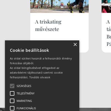
A triskating
A
művészete
t
B
×
P
Cookie beállítások
Az oldal sütiket használ a felhasználói élmény
fokozása céljából.
Az oldal böngészésével elfogadod az
adatvédelmi tájékoztató szerinti cookie
felhasználást.
Tovább olvasok
SZÜKSÉGES
TELJESÍTMÉNY
MARKETING
FUNKCIONÁLIS