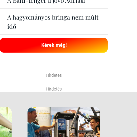
A Balti-tenger a jövő Adriája
A hagyományos bringa nem múlt
idő
Kérek még!
Hirdetés
Hirdetés