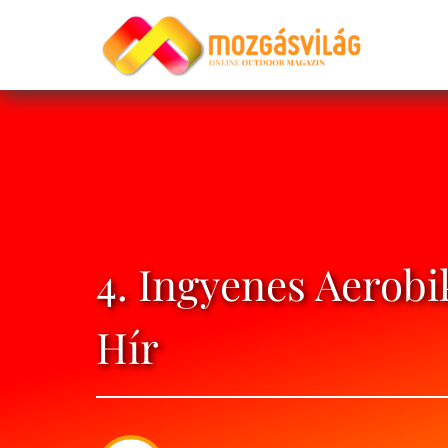
4. Ingyenes Aerobi
Hír