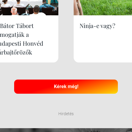
 Bátor Tábort
Ninja-e vagy?
ámogatják a
udapesti Honvéd
árbajtőrözők
Kérek még!
Hirdetés