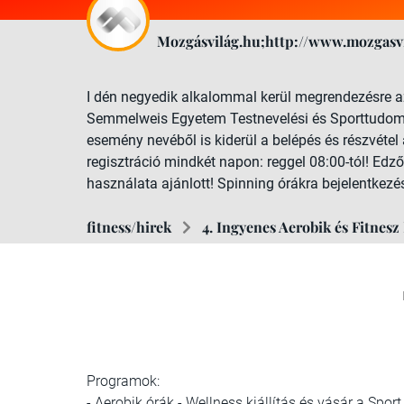
Mozgásvilág.hu;http://www.mozgasvi
I dén negyedik alkalommal kerül megrendezésre a
Semmelweis Egyetem Testnevelési és Sporttudomá
esemény nevéből is kiderül a belépés és részvéte
regisztráció mindkét napon: reggel 08:00-tól! Edz
használata ajánlott! Spinning órákra bejelentkezé
fitness/hirek
4. Ingyenes Aerobik és Fitnesz
Programok:
- Aerobik órák - Wellness kiállítás és vásár a Spo