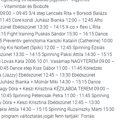
- Vitaminbár és Biobüfé
:00 – 09:45 3/4 step Lencsés Rita + Borsodi Balázs
 11:45 Core kondi Juhász Bianka 12:00 – 12:45 Afro
net Ebédszünet 13:30 – 14:15 X-co + flexi L.Rita
15 Fight training Puskás Sándor 15:30 – 16:15 Dance
reventív gerinctorna Karszki Katalin (Catherine) 10:00
ng Kis Norbert (Spiki) 12:00 – 12:45 Spinning Ézsiás
ünet 13:30 – 14:15 Spinning Paksi Attila 14:30 – 15:15
ing Lovas Kata 2006.10.01. Vasárnap NAGYTEREM 09:00 –
 10:45 Dance step Kiss Gábor 11:00 - 11:45 Köredzés
s (Jazzy) Ebédszünet 12:45 – 13:30 Ebédszünet
 Juhász Bianka + Molnár Miki 14:30 – 15:15 Dance
 Nagy Dóra + Keszi Krisztina KÉZILABDA TEREM 09:00 –
– 10:45 Spinning Pétercsák Petra 11:00 - 11:45 Spinning
gy Dóra + Keszi Krisztina Ebédszünet 12:45 – 13:30
si Attila 14:30 – 15:15 Spinning Ruzsinszky Márti 15:30
rogram változtatás jogát fenn tartják! Forrás: