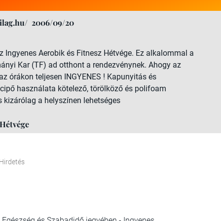
lag.hu/
2006/09/20
z Ingyenes Aerobik és Fitnesz Hétvége. Ez alkalommal a
nyi Kar (TF) ad otthont a rendezvénynek. Ahogy az
l az órákon teljesen INGYENES ! Kapunyitás és
őcipő használata kötelező, törölköző és polifoam
s kizárólag a helyszínen lehetséges
 Hétvége
Hirdetés
rt, Egészség és Szabadidő jegyében - Ingyenes