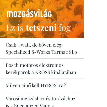
Ez is
tetszeni
fog
Csak 4 watt, de bőven elég
Specialized S-Works Tarmac SL9
Bosch motoros elektromos
kerékpárok a KROSS kínálatában
Milyen cipő kell HYROX-ra?
Városi ingázáshoz és túrázáshoz
is - Specialized Vado 3