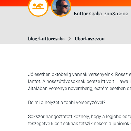
Kuttor Csaba
2008/12/02
blog/kuttorcsaba
Uborkaszezon
Jó esetben októberig vannak versenyeink. Rossz es
lantot. A hosszútávosoknak persze itt volt Hawai
általában versenye novemberig, extrém esetben d
De mi a helyzet a többi versenyző‘vel?
Sokszor hangoztatott közhely, hogy a legjobb ed
feszegetve kicsit soknak tetszik nekem a junioro