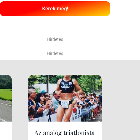
Kérek még!
Hirdetés
Hirdetés
Az analóg triatlonista