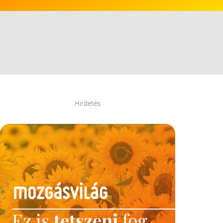
Hirdetés
Ez is
tetszeni
fog