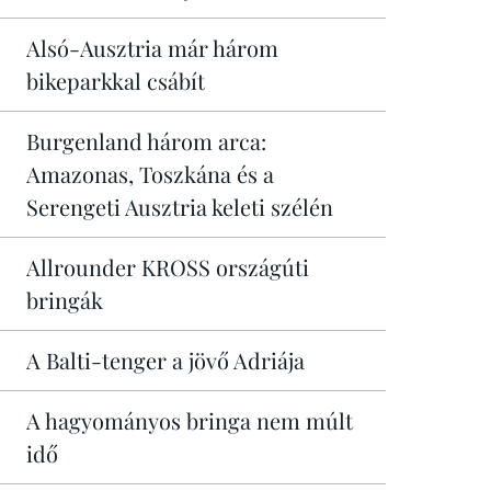
Alsó-Ausztria már három
bikeparkkal csábít
Burgenland három arca:
Amazonas, Toszkána és a
Serengeti Ausztria keleti szélén
Allrounder KROSS országúti
bringák
A Balti-tenger a jövő Adriája
A hagyományos bringa nem múlt
idő