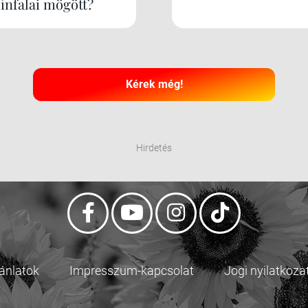
zínfalai mögött?
Kérek még!
Hirdetés
jánlatok
Impresszum-kapcsolat
Jogi nyilatkoza