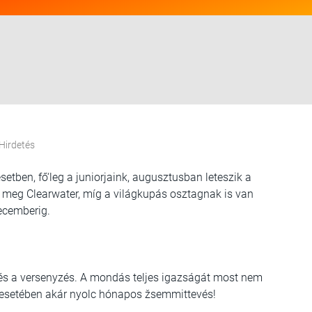
Hirdetés
etben, fő‘leg a juniorjaink, augusztusban leteszik a
i meg Clearwater, míg a világkupás osztagnak is van
ecemberig.
zés a versenyzés. A mondás teljes igazságát most nem
k esetében akár nyolc hónapos žsemmittevés!