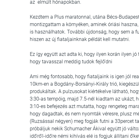
az elmúlt hónapokban.
Kezdtem a Plus maratonnal, utána Bécs-Budapest,
montizgattam a környéken, aminek óriási haszna, 
is használhatok. További újdonság, hogy sem a f
hiszen az új fiataljainknak példát kell mutatni.
Ez így együtt azt adta ki, hogy ilyen korán ilyen 
hogy tavasszal meddig tudok fejlő‘dni
Ami még fontosabb, hogy fiataljaink is igen jól re
10km-en a Bogdány-Borsányi-Király trió, kiegészül
produkáltak. A pulzusokat kiértékelve látható, h
3:30-as tempóig, majd 7.5-nél kiadtam az ukázt, ho
3:10-es befejezés azt mutatta, hogy rengeteg mara
hogy dagadtak, és nem nyomták véresre, plusz 
(Ruzsással négyen) meg fogják futni a 33percet ta
próbáljuk nekik Schumacher Ákival együtt jó vált
idő‘rő‘l-idő‘re némi kihívás elé is fogjuk állítani ő