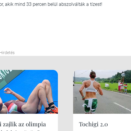
sor, akik mind 33 percen belül abszolválták a tízest!
Hirdetés
 zajlik az olimpia
Tochigi 2.0