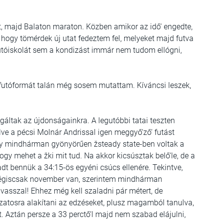
 majd Balaton maraton. Közben amikor az idő‘ engedte,
hogy tömérdek új utat fedeztem fel, melyeket majd futva
utóiskolát sem a kondizást immár nem tudom ellógni,
jó futóformát talán még sosem mutattam. Kíváncsi leszek,
agáltak az újdonságainkra. A legutóbbi tatai teszten
ve a pécsi Molnár Andrissal igen meggyő‘ző‘ futást
ogy mindhárman gyönyörűen žsteady state-ben voltak a
gy mehet a žki mit tud. Na akkor kicsúsztak belő‘le, de a
dt bennük a 34:15-ös egyéni csúcs ellenére. Tekintve,
mégiscsak november van, szerintem mindhárman
vasszal! Ehhez még kell szaladni pár métert, de
ozatosra alakítani az edzéseket, plusz magamból tanulva,
‘ket. Aztán persze a 33 perctő‘l majd nem szabad elájulni,