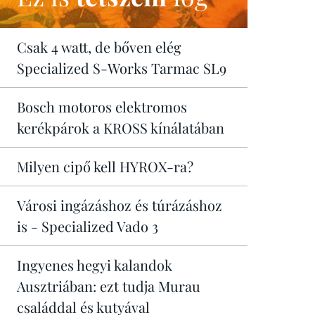
Csak 4 watt, de bőven elég
Specialized S-Works Tarmac SL9
Bosch motoros elektromos
kerékpárok a KROSS kínálatában
Milyen cipő kell HYROX-ra?
Városi ingázáshoz és túrázáshoz
is - Specialized Vado 3
Ingyenes hegyi kalandok
Ausztriában: ezt tudja Murau
családdal és kutyával