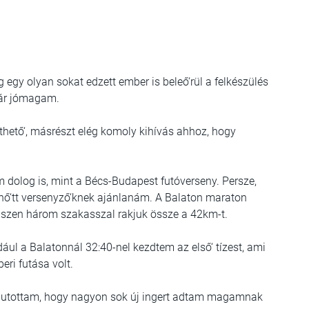
 egy olyan sokat edzett ember is beleő‘rül a felkészülés
kár jómagam.
síthető‘, másrészt elég komoly kihívás ahhoz, hogy
ém dolog is, mint a Bécs-Budapest futóverseny. Persze,
lnő‘tt versenyző‘knek ajánlanám. A Balaton maraton
hiszen három szakasszal rakjuk össze a 42km-t.
ul a Balatonnál 32:40-nel kezdtem az első‘ tízest, ami
eri futása volt.
a jutottam, hogy nagyon sok új ingert adtam magamnak