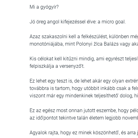
Mi a gyógyír?
Jó öreg angol kifejezéssel élve: a micro goal.
Azaz szakaszolni kell a felkészülést, különben még
monotóniájába, mint Polonyi žIca Balázs vagy a
Kis célokat kell kitűzni mindig, ami egyrészt telje
felpiszkálja a versenyző‘t.
Ez lehet egy teszt is, de lehet akár egy olyan extr
továbbra is tartom, hogy utóbbit inkább csak a fe
viszont már egy mindenkinek teljesíthető‘ dolog, 
Ez az egész most onnan jutott eszembe, hogy példá
az idő‘pontot tekintve talán életem legjobb novemb
Agyalok rajta, hogy ez minek köszönhető‘, és arr