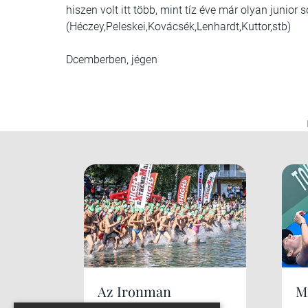
hiszen volt itt több, mint tíz éve már olyan junior 
(Héczey,Peleskei,Kovácsék,Lenhardt,Kuttor,stb)
Dcemberben, jégen
Az Ironman
Mi