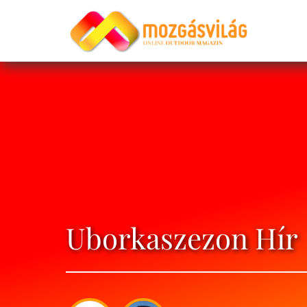
Uborkaszezon Hír