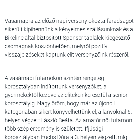
Vasárnapra az előző napi verseny okozta fáradságot
sikerült kipihennünk a kényelmes szállásunknak és a
Bikeline által biztosított Sponser táplálék-kiegészítő
csomagnak köszönhetően, melyről pozitív
visszajelzéseket kaptunk elit versenyzőink részéről.
A vasárnapi futamokon szintén rengeteg
korosztályban indítottunk versenyzőket, a
gyermekektől kezdve az eliteken keresztül a senior
korosztályig. Nagy öröm, hogy már az újonc I.
kategóriában sikert könyvelhettünk el, a lányoknál 6.
helyen végzett László Beáta. Az amatőr női futamon
több szép eredmény is született. Ifjúsági
korosztályban Fuchs Dóra a 3. helyen végzett, míg