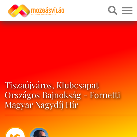
Tiszaújváros, Klubcsapat
Országos Bajnokság - Fornetti
Magyar Nagydíj Hír