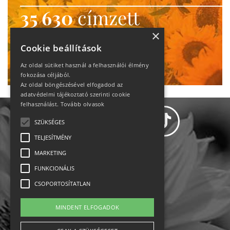
35 630
címzett
heti motiváció
×
Cookie beállítások
Ne maradj le!
Az oldal sütiket használ a felhasználói élmény
fokozása céljából.
Az oldal böngészésével elfogadod az
adatvédelmi tájékoztató szerinti cookie
felhasználást.
Tovább olvasok
SZÜKSÉGES
TELJESÍTMÉNY
MARKETING
Adatvédelem
FUNKCIONÁLIS
CSOPORTOSÍTATLAN
Állásajánlatok
MINDENT ELFOGADOK
Impresszum-kapcsolat