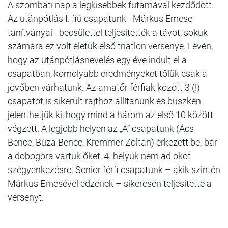
A szombati nap a legkisebbek futamával kezdődött.
Az utánpótlás I. fiú csapatunk - Márkus Emese
tanítványai - becsülettel teljesítették a távot, sokuk
számára ez volt életük első triatlon versenye. Lévén,
hogy az utánpótlásnevelés egy éve indult el a
csapatban, komolyabb eredményeket tőlük csak a
jövőben várhatunk. Az amatőr férfiak között 3 (!)
csapatot is sikerült rajthoz állítanunk és büszkén
jelenthetjük ki, hogy mind a három az első 10 között
végzett. A legjobb helyen az „A” csapatunk (Ács
Bence, Búza Bence, Kremmer Zoltán) érkezett be; bár
a dobogóra vártuk őket, 4. helyük nem ad okot
szégyenkezésre. Senior férfi csapatunk – akik szintén
Márkus Emesével edzenek – sikeresen teljesítette a
versenyt.