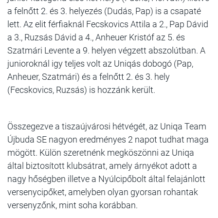
a felnőtt 2. és 3. helyezés (Dudás, Pap) is a csapaté
lett. Az elit férfiaknál Fecskovics Attila a 2., Pap Dávid
a 3., Ruzsás Dávid a 4., Anheuer Kristóf az 5. és
Szatmári Levente a 9. helyen végzett abszolútban. A
junioroknál igy teljes volt az Uniqás dobogó (Pap,
Anheuer, Szatmári) és a felnőtt 2. és 3. hely
(Fecskovics, Ruzsás) is hozzánk került.
Összegezve a tiszaújvárosi hétvégét, az Uniqa Team
Újbuda SE nagyon eredményes 2 napot tudhat maga
mögött. Külön szeretnénk megköszönni az Uniqa
által biztosított klubsátrat, amely árnyékot adott a
nagy hőségben illetve a Nyúlcipőbolt által felajánlott
versenycipőket, amelyben olyan gyorsan rohantak
versenyzőnk, mint soha korábban.