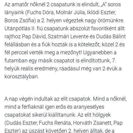
Az amatőr nőknél 2 csapatunk is elindult, „A” soros
lányaink (Fuchs Dóra, Molnár Júlia, Iklódi Eszter,
Boros Zsófia) a 2. helyen végeztek nagy örömünkre.
Utánpótlás II. fiú csapatunk abszolút favoritként állt
rajthoz Pap Dávid, Szatmári Levente és Dudás Bálint
felállásban és a fiúk hozták is a kötelezőt; közel 2 és
fél perccel verték meg a mezőnyt! Ugyanebben a
futamban egy másik csapatot is elindítottunk, 7.
helyük reális eredmény, ráadásul még van 2 évük a
korosztályban.
A nap végén indultak az elit csapatok. Mind a nőknél,
mind a férfiaknál igen erős és aranyesélyes
csapatokat sikerül kiállítanunk. Az elit hölgyek
(Dudás Eszter, Fuchs Renáta, Horváth Zsanett, Pap
Eszter) az úszást követően 2. helyen álltak, de a