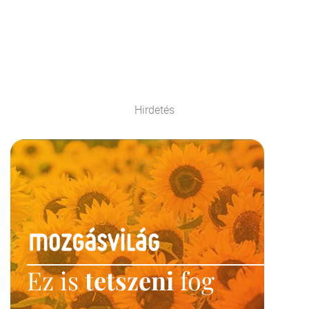
Hirdetés
Ez is
tetszeni
fog