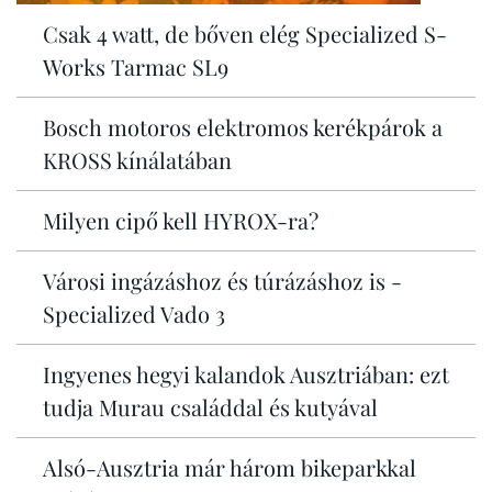
Csak 4 watt, de bőven elég Specialized S-
Works Tarmac SL9
Bosch motoros elektromos kerékpárok a
KROSS kínálatában
Milyen cipő kell HYROX-ra?
Városi ingázáshoz és túrázáshoz is -
Specialized Vado 3
Ingyenes hegyi kalandok Ausztriában: ezt
tudja Murau családdal és kutyával
Alsó-Ausztria már három bikeparkkal