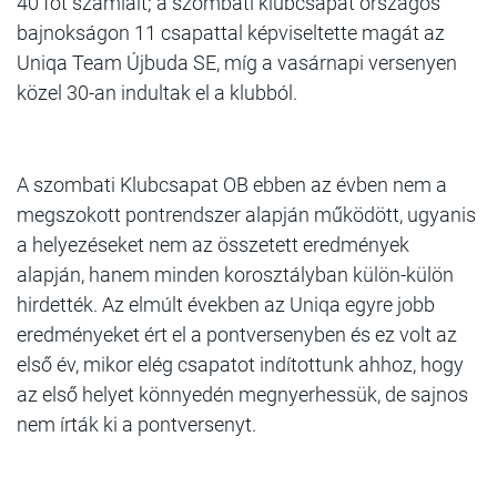
40 főt számlált; a szombati klubcsapat országos
bajnokságon 11 csapattal képviseltette magát az
Uniqa Team Újbuda SE, míg a vasárnapi versenyen
közel 30-an indultak el a klubból.
A szombati Klubcsapat OB ebben az évben nem a
megszokott pontrendszer alapján működött, ugyanis
a helyezéseket nem az összetett eredmények
alapján, hanem minden korosztályban külön-külön
hirdették. Az elmúlt években az Uniqa egyre jobb
eredményeket ért el a pontversenyben és ez volt az
első év, mikor elég csapatot indítottunk ahhoz, hogy
az első helyet könnyedén megnyerhessük, de sajnos
nem írták ki a pontversenyt.