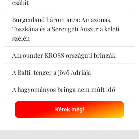
csábít
Burgenland három arca: Amazonas,
Toszkána és a Serengeti Ausztria keleti
szélén
Allrounder KROSS országúti bringák
A Balti-tenger a jövő Adriája
A hagyományos bringa nem múlt idő
Kérek még!