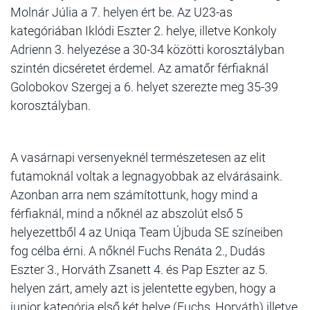
Molnár Júlia a 7. helyen ért be. Az U23-as
kategóriában Iklódi Eszter 2. helye, illetve Konkoly
Adrienn 3. helyezése a 30-34 közötti korosztályban
szintén dicséretet érdemel. Az amatőr férfiaknál
Golobokov Szergej a 6. helyet szerezte meg 35-39
korosztályban.
A vasárnapi versenyeknél természetesen az elit
futamoknál voltak a legnagyobbak az elvárásaink.
Azonban arra nem számítottunk, hogy mind a
férfiaknál, mind a nőknél az abszolút első 5
helyezettből 4 az Uniqa Team Újbuda SE színeiben
fog célba érni. A nőknél Fuchs Renáta 2., Dudás
Eszter 3., Horváth Zsanett 4. és Pap Eszter az 5.
helyen zárt, amely azt is jelentette egyben, hogy a
junior kategória első két helye (Fuchs, Horváth) illetve