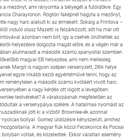
e a mezőnyt, ami rányomta a bélyegét a futóidőkre. Egy
rancia Charayronon. Rögtön faképnél hagyta a mezőnyt,
te nagy harc alakult ki az érmekért. Sokáig a Frintova –
ől induló olasz Mazetti is felzárkózott, sőt ha már ott
rintovával azonban nem bírt, így a csehek örülhettek az
sről-helyezésre dolgozta magát előre, és a végén már a
hajrában alulmaradt a második számú spanyollal szemben.
gelőkelőbb magyar EB helyezése, ami nem mellesleg
Vanek Margit is nagyon szépen versenyzett, 28ik helye
yeivel egyre inkább kezdi egyértelművé tenni, hogy az
nem reménytelen a második számú kvótáért vívott harc.
 versenyében a nagy kérdés ott lógott a levegőben:
wnlee testvéreket? A várakozásnak megfelelően az
ek tódultak a versenypálya szélére. A hatalmas nyomást az
uszadiknak jött ki a vízből! Brownlee-ék azonnal
 nyolcas bollyal. Gomez üldözésre kényszerült, amihez
tt mozgósítania. A magyar fiúk közül Fecskovics és Pocsai
olyban voltak, és közeledtek. Ekkor váratlan esemény