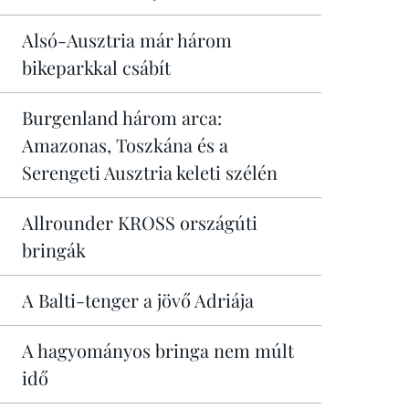
Alsó-Ausztria már három
bikeparkkal csábít
Burgenland három arca:
Amazonas, Toszkána és a
Serengeti Ausztria keleti szélén
Allrounder KROSS országúti
bringák
A Balti-tenger a jövő Adriája
A hagyományos bringa nem múlt
idő