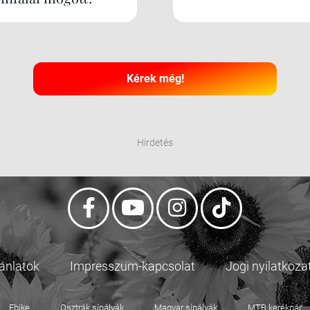
Kérek még!
Hirdetés
jánlatok
Impresszum-kapcsolat
Jogi nyilatkoza
Ebike
Osztrák sípályák
Magyar sípályák
MTB kerékpár