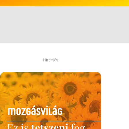
Hirdetés
Ez is
tetszeni
fog