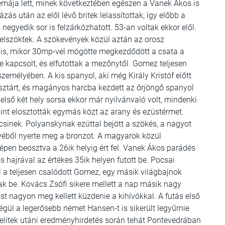
lémája lett, minek következtében egészen a Vanek Ákos is
ás után az elől lévő britek lelassítottak, így előbb a
negyedik sor is felzárkózhatott. 53-an voltak ekkor elől.
lszöktek. A szökevények közül aztán az orosz
n is, mikor 30mp-vel mögötte megkezdődött a csata a
e kapcsolt, és elfutottak a mezőnytől. Gomez teljesen
zemélyében. A kis spanyol, aki még Király Kristóf előtt
i sztárt, és magányos harcba kezdett az őrjöngő spanyol
első két hely sorsa ekkor már nyilvánvaló volt, mindenki
int elosztották egymás közt az arany és ezüstérmet.
kicsinek. Polyanskynak ezúttal bejött a szökés, a nagyot
éből nyerte meg a bronzot. A magyarok közül
épen beosztva a 26ik helyig ért fel. Vanek Ákos parádés
os hajrával az értékes 35ik helyen futott be. Pocsai
égül a teljesen csalódott Gomez, egy másik világbajnok
sak be. Kovács Zsófi sikere mellett a nap másik nagy
t nagyon meg kellett küzdenie a kihívókkal. A futás első
végül a legerősebb német Hansen-t is sikerült legyűrnie
elitek utáni eredményhirdetés során tehát Pontevedrában