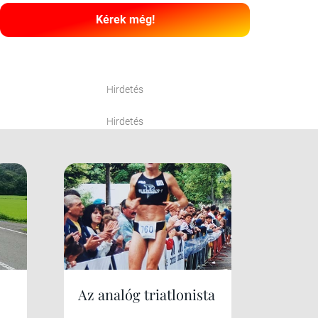
Kérek még!
Hirdetés
Hirdetés
Az analóg triatlonista