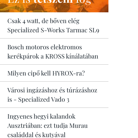
Csak 4 watt, de bőven elég
Specialized S-Works Tarmac SL9
Bosch motoros elektromos
kerékpárok a KROSS kínálatában
Milyen cipő kell HYROX-ra?
Városi ingázáshoz és túrázáshoz
is - Specialized Vado 3
Ingyenes hegyi kalandok
Ausztriában: ezt tudja Murau
családdal és kutyával