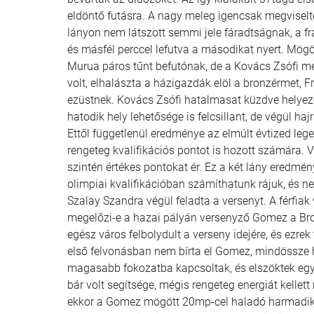
eldöntő futásra. A nagy meleg igencsak megviselt
lányon nem látszott semmi jele fáradtságnak, a f
és másfél perccel lefutva a másodikat nyert. Mögöt
Murua páros tűnt befutónak, de a Kovács Zsófi mell
volt, elhalászta a házigazdák elöl a bronzérmet, F
ezüstnek. Kovács Zsófi hatalmasat küzdve helyezé
hatodik hely lehetősége is felcsillant, de végül 
Ettől függetlenül eredménye az elmúlt évtized le
rengeteg kvalifikációs pontot is hozott számára. 
szintén értékes pontokat ér. Ez a két lány eredmén
olimpiai kvalifikációban számíthatunk rájuk, és 
Szalay Szandra végül feladta a versenyt. A férfiak
megelőzi-e a hazai pályán versenyző Gomez a Bro
egész város felbolydult a verseny idejére, és ezr
első felvonásban nem bírta el Gomez, mindössze h
magasabb fokozatba kapcsoltak, és elszöktek egy
bár volt segítsége, mégis rengeteg energiát kelle
ekkor a Gomez mögött 20mp-cel haladó harmadik b