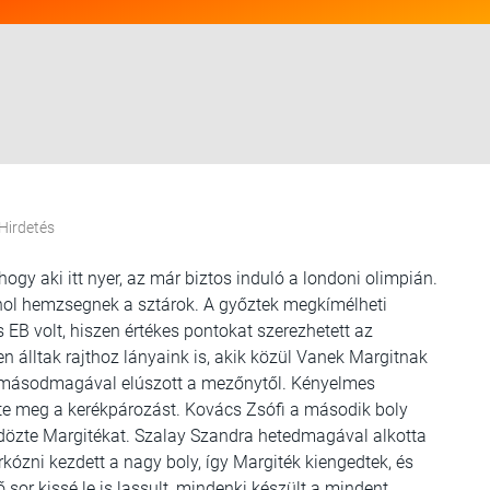
Hirdetés
ogy aki itt nyer, az már biztos induló a londoni olimpián.
hol hemzsegnek a sztárok. A győztek megkímélheti
s EB volt, hiszen értékes pontokat szerezhetett az
n álltak rajthoz lányaink is, akik közül Vanek Margitnak
en másodmagával elúszott a mezőnytől. Kényelmes
te meg a kerékpározást. Kovács Zsófi a második boly
dözte Margitékat. Szalay Szandra hetedmagával alkotta
ózni kezdett a nagy boly, így Margiték kiengedtek, és
 sor kissé le is lassult, mindenki készült a mindent