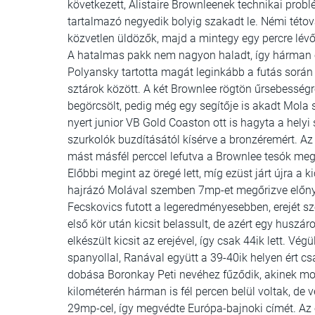
következett, Alistaire Brownleenek technikai prob
tartalmazó negyedik bolyig szakadt le. Némi tétováz
közvetlen üldözők, majd a mintegy egy percre lévő 
A hatalmas pakk nem nagyon haladt, így hárman e
Polyansky tartotta magát leginkább a futás sorá
sztárok között. A két Brownlee rögtön űrsebességr
begörcsölt, pedig még egy segítője is akadt Mola s
nyert junior VB Gold Coaston ott is hagyta a hely
szurkolók buzdításától kísérve a bronzéremért. Az 
mást másfél perccel lefutva a Brownlee tesók meg
Előbbi megint az öregé lett, míg ezüst járt újra a 
hajrázó Molával szemben 7mp-et megőrizve előny
Fecskovics futott a legeredményesebben, erejét sz
első kör után kicsit belassult, de azért egy huszár
elkészült kicsit az erejével, így csak 44ik lett. V
spanyollal, Ranával együtt a 39-40ik helyen ért c
dobása Boronkay Peti nevéhez fűződik, akinek mos
kilométerén hárman is fél percen belül voltak, de 
29mp-cel, így megvédte Európa-bajnoki címét. Az 