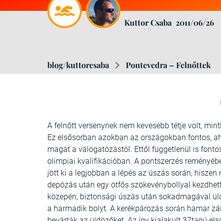
Kuttor Csaba
2011/06/26
blog/kuttorcsaba
Pontevedra – Felnőttek
A felnőtt versenynek nem kevesebb tétje volt, minth
Ez elsősorban azokban az országokban fontos, a
magát a válogatózástól. Ettől függetlenül is fonto
olimpiai kvalifikációban. A pontszerzés reményébe
jött ki a legjobban a lépés az úszás során, hisz
depózás után egy ötfős szökevénybollyal kezdhet
közepén, biztonsági úszás után sokadmagával ül
a harmadik bolyt. A kerékpározás során hamar zárk
bevárták az üldözőket. Az így kialakult 37tagú első