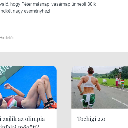
való, hogy Péter másnap, vasárnap ünnepli 30ik
 mindkét nagy eseményhez!
Hirdetés
 zajlik az olimpia
Tochigi 2.0
zínfalai mögött?