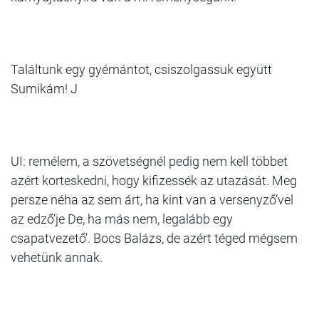
Találtunk egy gyémántot, csiszolgassuk együtt
Sumikám! J
UI: remélem, a szövetségnél pedig nem kell többet
azért korteskedni, hogy kifizessék az utazását. Meg
persze néha az sem árt, ha kint van a versenyző‘vel
az edző‘je De, ha más nem, legalább egy
csapatvezető‘. Bocs Balázs, de azért téged mégsem
vehetünk annak.