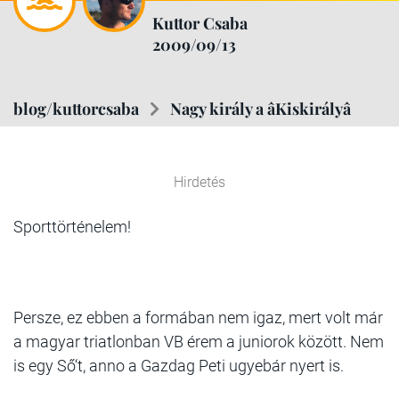
Kuttor Csaba
2009/09/13
blog/kuttorcsaba
Nagy király a âKiskirályâ
Hirdetés
Sporttörténelem!
Persze, ez ebben a formában nem igaz, mert volt már
a magyar triatlonban VB érem a juniorok között. Nem
is egy Ső‘t, anno a Gazdag Peti ugyebár nyert is.