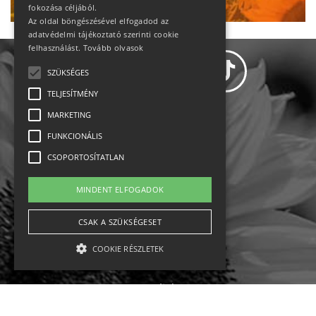
fokozása céljából.
Az oldal böngészésével elfogadod az
adatvédelmi tájékoztató szerinti cookie
felhasználást.
Tovább olvasok
SZÜKSÉGES
TELJESÍTMÉNY
MARKETING
Adatvédelem
FUNKCIONÁLIS
CSOPORTOSÍTATLAN
Állásajánlatok
MINDENT ELFOGADOK
Impresszum-kapcsolat
CSAK A SZÜKSÉGESET
Jogi nyilatkozat
COOKIE RÉSZLETEK
Rólunk
English
Szükséges
Teljesítmény
Marketing