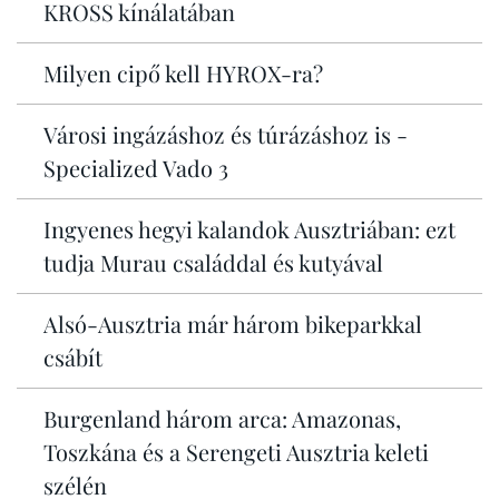
KROSS kínálatában
Milyen cipő kell HYROX-ra?
Városi ingázáshoz és túrázáshoz is -
Specialized Vado 3
Ingyenes hegyi kalandok Ausztriában: ezt
tudja Murau családdal és kutyával
Alsó-Ausztria már három bikeparkkal
csábít
Burgenland három arca: Amazonas,
Toszkána és a Serengeti Ausztria keleti
szélén