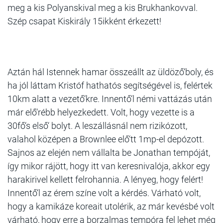
meg a kis Polyanskival meg a kis Brukhankovval.
Szép csapat Kiskirály 15ikként érkezett!
Aztán hál Istennek hamar összeállt az üldöző‘boly, és
ha jól láttam Kristóf hathatós segítségével is, felértek
10km alatt a vezető‘kre. Innentő‘l némi vattázás után
már elő‘rébb helyezkedett. Volt, hogy vezette is a
30fő‘s első‘ bolyt. A leszállásnál nem rizikózott,
valahol középen a Brownlee elő‘tt 1mp-el depózott.
Sajnos az elején nem vállalta be Jonathan tempóját,
így mikor rájött, hogy itt van keresnivalója, akkor egy
harakirivel kellett felrohannia. A lényeg, hogy felért!
Innentő‘l az érem színe volt a kérdés. Várható volt,
hogy a kamikáze koreait utolérik, az már kevésbé volt
várható, hogy erre a borzalmas tempóra fel lehet még