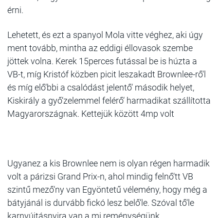
érni.
Lehetett, és ezt a spanyol Mola vitte véghez, aki úgy
ment tovább, mintha az eddigi éllovasok szembe
jöttek volna. Kerek 15perces futással be is húzta a
VB-t, míg Kristóf közben picit leszakadt Brownlee-rő‘l
és míg elő‘bbi a csalódást jelentő‘ második helyet,
Kiskirály a győ‘zelemmel felérő‘ harmadikat szállította
Magyarországnak. Kettejük között 4mp volt
Ugyanez a kis Brownlee nem is olyan régen harmadik
volt a párizsi Grand Prix-n, ahol mindig felnő‘tt VB
szintű mező‘ny van Egyöntetű vélemény, hogy még a
bátyjánál is durvább fickó lesz belő‘le. Szóval tő‘le
karnyújtásnyira van a mi reménységünk.