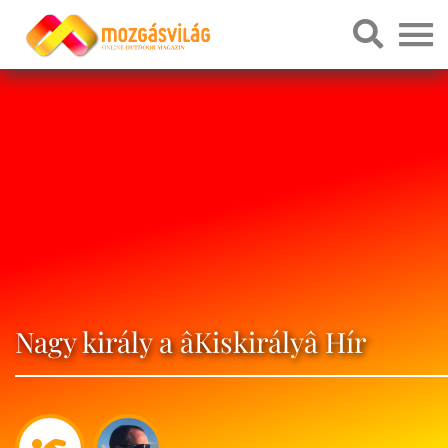
Nagy király a âKiskirályâ Hír