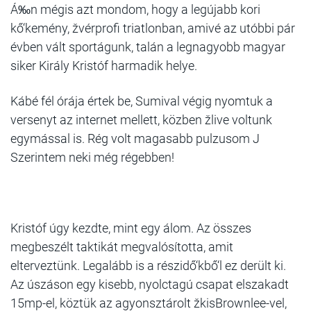
Á‰n mégis azt mondom, hogy a legújabb kori
kő‘kemény, žvérprofi triatlonban, amivé az utóbbi pár
évben vált sportágunk, talán a legnagyobb magyar
siker Király Kristóf harmadik helye.
Kábé fél órája értek be, Sumival végig nyomtuk a
versenyt az internet mellett, közben žlive voltunk
egymással is. Rég volt magasabb pulzusom J
Szerintem neki még régebben!
Kristóf úgy kezdte, mint egy álom. Az összes
megbeszélt taktikát megvalósította, amit
elterveztünk. Legalább is a részidő‘kbő‘l ez derült ki.
Az úszáson egy kisebb, nyolctagú csapat elszakadt
15mp-el, köztük az agyonsztárolt žkisBrownlee-vel,