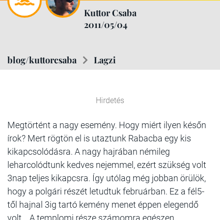
Kuttor Csaba
2011/05/04
blog/kuttorcsaba
Lagzi
Hirdetés
Megtörtént a nagy esemény. Hogy miért ilyen későn
írok? Mert rögtön el is utaztunk Rabacba egy kis
kikapcsolódásra. A nagy hajrában némileg
leharcolódtunk kedves nejemmel, ezért szükség volt
3nap teljes kikapcsra. Így utólag még jobban örülök,
hogy a polgári részét letudtuk februárban. Ez a fél5-
től hajnal 3ig tartó kemény menet éppen elegendő
volt… A templomi része számomra egészen