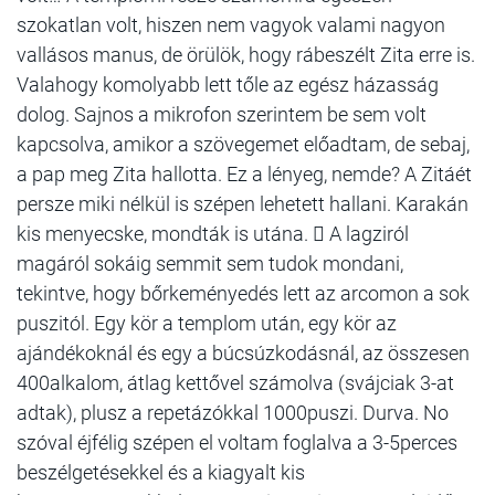
szokatlan volt, hiszen nem vagyok valami nagyon
vallásos manus, de örülök, hogy rábeszélt Zita erre is.
Valahogy komolyabb lett tőle az egész házasság
dolog. Sajnos a mikrofon szerintem be sem volt
kapcsolva, amikor a szövegemet előadtam, de sebaj,
a pap meg Zita hallotta. Ez a lényeg, nemde? A Zitáét
persze miki nélkül is szépen lehetett hallani. Karakán
kis menyecske, mondták is utána.  A lagziról
magáról sokáig semmit sem tudok mondani,
tekintve, hogy bőrkeményedés lett az arcomon a sok
puszitól. Egy kör a templom után, egy kör az
ajándékoknál és egy a búcsúzkodásnál, az összesen
400alkalom, átlag kettővel számolva (svájciak 3-at
adtak), plusz a repetázókkal 1000puszi. Durva. No
szóval éjfélig szépen el voltam foglalva a 3-5perces
beszélgetésekkel és a kiagyalt kis