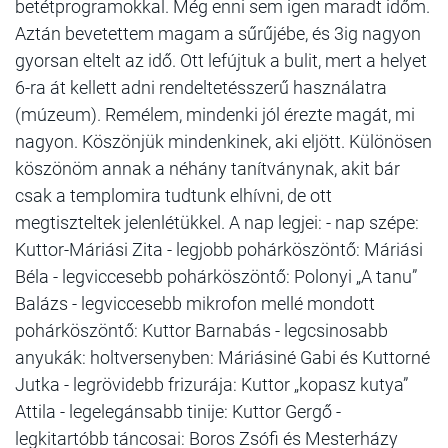
betétprogramokkal. Még enni sem igen maradt időm.
Aztán bevetettem magam a sűrűjébe, és 3ig nagyon
gyorsan eltelt az idő. Ott lefújtuk a bulit, mert a helyet
6-ra át kellett adni rendeltetésszerű használatra
(múzeum). Remélem, mindenki jól érezte magát, mi
nagyon. Köszönjük mindenkinek, aki eljött. Különösen
köszönöm annak a néhány tanítványnak, akit bár
csak a templomira tudtunk elhívni, de ott
megtiszteltek jelenlétükkel. A nap legjei: - nap szépe:
Kuttor-Máriási Zita - legjobb pohárköszöntő: Máriási
Béla - legviccesebb pohárköszöntő: Polonyi „A tanu”
Balázs - legviccesebb mikrofon mellé mondott
pohárköszöntő: Kuttor Barnabás - legcsinosabb
anyukák: holtversenyben: Máriásiné Gabi és Kuttorné
Jutka - legrövidebb frizurája: Kuttor „kopasz kutya”
Attila - legelegánsabb tinije: Kuttor Gergő -
legkitartóbb táncosai: Boros Zsófi és Mesterházy