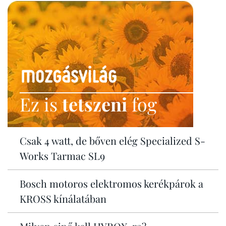
Ez is
tetszeni
fog
Csak 4 watt, de bőven elég Specialized S-
Works Tarmac SL9
Bosch motoros elektromos kerékpárok a
KROSS kínálatában