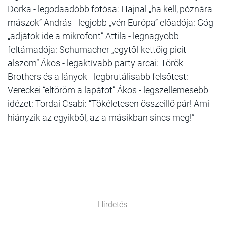
Dorka - legodaadóbb fotósa: Hajnal „ha kell, póznára
mászok” András - legjobb „vén Európa” előadója: Góg
„adjátok ide a mikrofont” Attila - legnagyobb
feltámadója: Schumacher „egytől-kettőig picit
alszom” Ákos - legaktívabb party arcai: Török
Brothers és a lányok - legbrutálisabb felsőtest:
Vereckei “eltöröm a lapátot” Ákos - legszellemesebb
idézet: Tordai Csabi: “Tökéletesen összeillő pár! Ami
hiányzik az egyikből, az a másikban sincs meg!”
Hirdetés