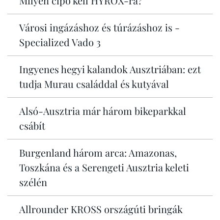
Milyen cipő kell HYROX-ra?
Városi ingázáshoz és túrázáshoz is -
Specialized Vado 3
Ingyenes hegyi kalandok Ausztriában: ezt
tudja Murau családdal és kutyával
Alsó-Ausztria már három bikeparkkal
csábít
Burgenland három arca: Amazonas,
Toszkána és a Serengeti Ausztria keleti
szélén
Allrounder KROSS országúti bringák