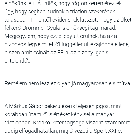
elnökünk lett. Á–rülök, hogy rögtön ketten érezték
úgy, hogy segíteni tudnak a triatlon szekerének
tolásában. Innentő‘l evidensnek látszott, hogy az ő‘ket
felkérő‘ Drommer Gyula is elnökségi tag marad.
Megjegyzem, hogy ezzel együtt örülnék, ha az a
bizonyos fegyelmi ettő‘l függetlenül lezajlódna ellene,
hiszen amit csinált az EB-n, az bizony igenis
elítélendő‘...
Remélem nem lesz ez olyan jó magyarosan elsimítva.
A Márkus Gábor bekerülése is teljesen jogos, mint
korábban írtam, ő‘ is értéket képvisel a magyar
triatlonban. Kropkó Péter tagsága viszont számomra
addig elfogadhatatlan, míg ő‘ vezeti a Sport XXI-et!