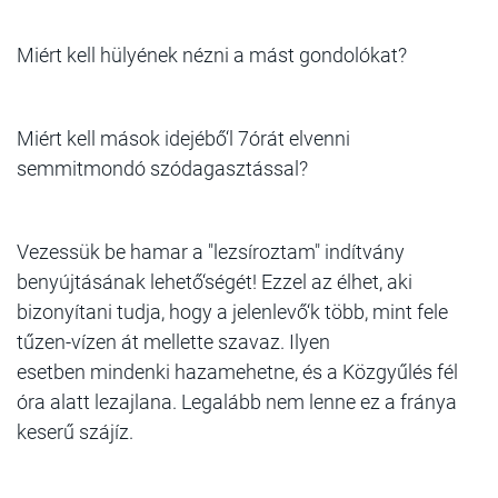
Miért kell hülyének nézni a mást gondolókat?
Miért kell mások idejébő‘l 7órát elvenni
semmitmondó szódagasztással?
Vezessük be hamar a "lezsíroztam" indítvány
benyújtásának lehető‘ségét! Ezzel az élhet, aki
bizonyítani tudja, hogy a jelenlevő‘k több, mint fele
tűzen-vízen át mellette szavaz. Ilyen
esetben mindenki hazamehetne, és a Közgyűlés fél
óra alatt lezajlana. Legalább nem lenne ez a fránya
keserű szájíz.