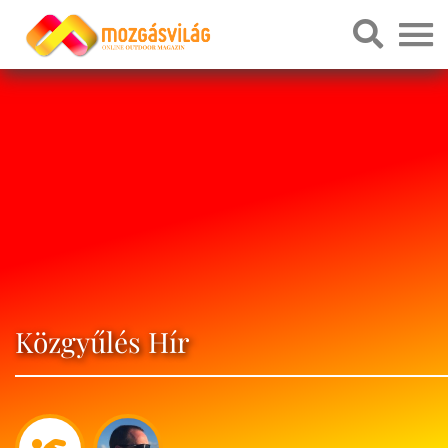
Közgyűlés Hír