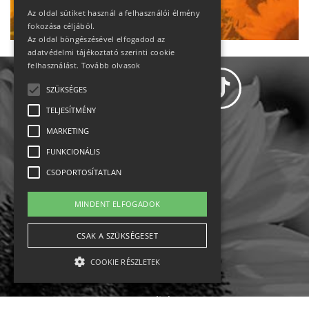
Ne maradj le!
Az oldal sütiket használ a felhasználói élmény
fokozása céljából.
Az oldal böngészésével elfogadod az
adatvédelmi tájékoztató szerinti cookie
felhasználást.
Tovább olvasok
SZÜKSÉGES
TELJESÍTMÉNY
MARKETING
Adatvédelem
FUNKCIONÁLIS
CSOPORTOSÍTATLAN
Állásajánlatok
MINDENT ELFOGADOK
Impresszum-kapcsolat
CSAK A SZÜKSÉGESET
Jogi nyilatkozat
COOKIE RÉSZLETEK
Rólunk
English