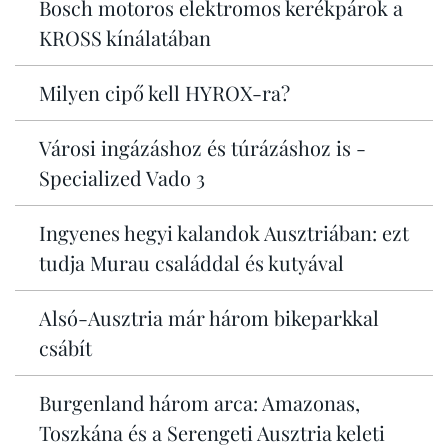
Bosch motoros elektromos kerékpárok a
KROSS kínálatában
Milyen cipő kell HYROX-ra?
Városi ingázáshoz és túrázáshoz is -
Specialized Vado 3
Ingyenes hegyi kalandok Ausztriában: ezt
tudja Murau családdal és kutyával
Alsó-Ausztria már három bikeparkkal
csábít
Burgenland három arca: Amazonas,
Toszkána és a Serengeti Ausztria keleti