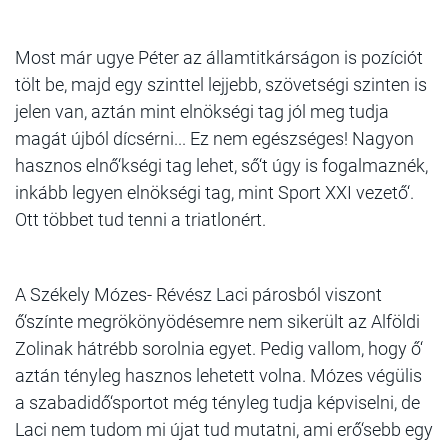
Most már ugye Péter az államtitkárságon is pozíciót
tölt be, majd egy szinttel lejjebb, szövetségi szinten is
jelen van, aztán mint elnökségi tag jól meg tudja
magát újból dícsérni... Ez nem egészséges! Nagyon
hasznos elnő‘kségi tag lehet, ső‘t úgy is fogalmaznék,
inkább legyen elnökségi tag, mint Sport XXI vezető‘.
Ott többet tud tenni a triatlonért.
A Székely Mózes- Révész Laci párosból viszont
ő‘színte megrökönyödésemre nem sikerült az Alföldi
Zolinak hátrébb sorolnia egyet. Pedig vallom, hogy ő‘
aztán tényleg hasznos lehetett volna. Mózes végülis
a szabadidő‘sportot még tényleg tudja képviselni, de
Laci nem tudom mi újat tud mutatni, ami erő‘sebb egy