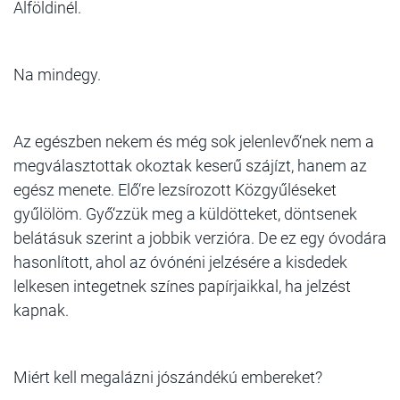
Alföldinél.
Na mindegy.
Az egészben nekem és még sok jelenlevő‘nek nem a
megválasztottak okoztak keserű szájízt, hanem az
egész menete. Elő‘re lezsírozott Közgyűléseket
gyűlölöm. Győ‘zzük meg a küldötteket, döntsenek
belátásuk szerint a jobbik verzióra. De ez egy óvodára
hasonlított, ahol az óvónéni jelzésére a kisdedek
lelkesen integetnek színes papírjaikkal, ha jelzést
kapnak.
Miért kell megalázni jószándékú embereket?