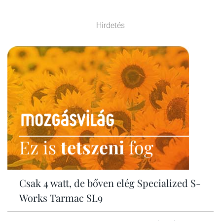
Hirdetés
Ez is
tetszeni
fog
Csak 4 watt, de bőven elég Specialized S-
Works Tarmac SL9