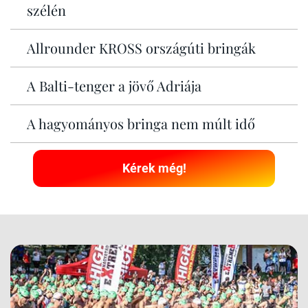
szélén
Allrounder KROSS országúti bringák
A Balti-tenger a jövő Adriája
A hagyományos bringa nem múlt idő
Kérek még!