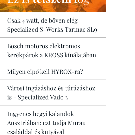
Csak 4 watt, de bőven elég
Specialized S-Works Tarmac SL9
Bosch motoros elektromos
kerékpárok a KROSS kínálatában
Milyen cipő kell HYROX-ra?
Városi ingázáshoz és túrázáshoz
is - Specialized Vado 3
Ingyenes hegyi kalandok
Ausztriában: ezt tudja Murau
családdal és kutyával