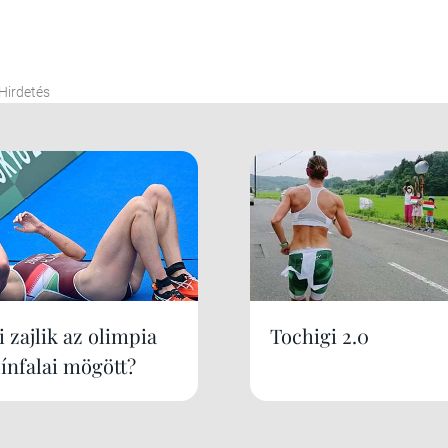
Hirdetés
 zajlik az olimpia
Tochigi 2.0
zínfalai mögött?