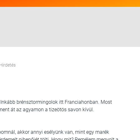
Hirdetés
l. Inkább brénsztormingolok itt Franciahonban. Most
ment át az agyamon a tizeötös savon kívül.
ubomnál, akkor annyi esélyünk van, mint egy marék
gérdemelt pihenőjét tölti. Hogy mit? Remélem megvolt a