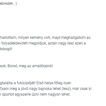
ébredek. :)
k hallottam, milyen kemény volt, majd meghallgatom az
 folyadékbevitelt megoldjuk, aztán nagy lesz ezen a
 dobogó!
tosok, Borsó, meg az amatőrjeink!
találta a futócipőjét! Első helye főleg ilyen
Zsani meg a jövő nagy bajnoka lehet (lesz), már csak ki
yen sportot egyszerre űzni nem nagyon lehet.