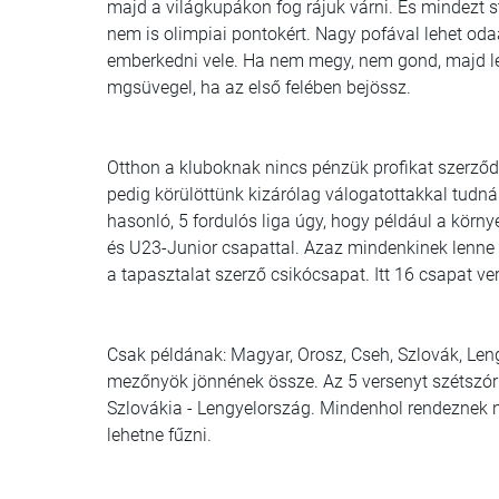
majd a világkupákon fog rájuk várni. És mindezt 
nem is olimpiai pontokért. Nagy pofával lehet oda
emberkedni vele. Ha nem megy, nem gond, majd l
mgsüvegel, ha az első felében bejössz.
Otthon a kluboknak nincs pénzük profikat szerződt
pedig körülöttünk kizárólag válogatottakkal tudná
hasonló, 5 fordulós liga úgy, hogy például a körny
és U23-Junior csapattal. Azaz mindenkinek lenne
a tapasztalat szerző csikócsapat. Itt 16 csapat ve
Csak példának: Magyar, Orosz, Cseh, Szlovák, Leng
mezőnyök jönnének össze. Az 5 versenyt szétszór
Szlovákia - Lengyelország. Mindenhol rendeznek n
lehetne fűzni.