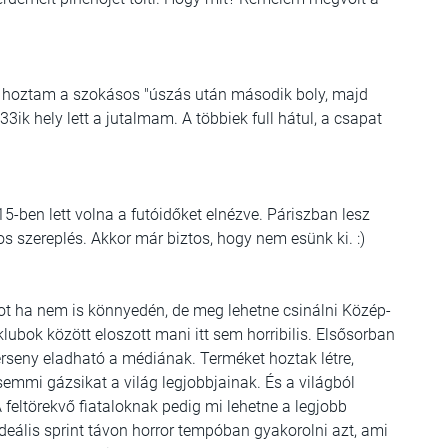
Én hoztam a szokásos "úszás után második boly, majd
3ik hely lett a jutalmam. A többiek full hátul, a csapat
 15-ben lett volna a futóidőket elnézve. Páriszban lesz
s szereplés. Akkor már biztos, hogy nem esünk ki. :)
ot ha nem is könnyedén, de meg lehetne csinálni Közép-
klubok között eloszott mani itt sem horribilis. Elsősorban
verseny eladható a médiának. Terméket hoztak létre,
emmi gázsikat a világ legjobbjainak. És a világból
 feltörekvő fiataloknak pedig mi lehetne a legjobb
ideális sprint távon horror tempóban gyakorolni azt, ami