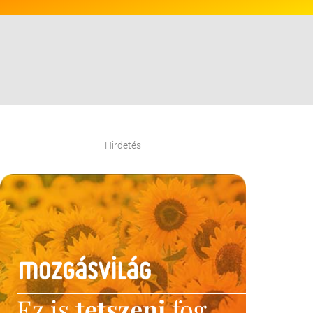
Hirdetés
Ez is
tetszeni
fog