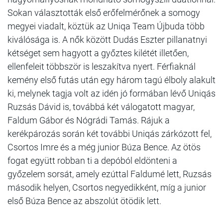
Sokan választották első erőfelmérőnek a somogy
megyei viadalt, köztük az Uniqa Team Újbuda több
kiválósága is. A nők között Dudás Eszter pillanatnyi
kétséget sem hagyott a győztes kilétét illetően,
ellenfeleit többször is leszakítva nyert. Férfiaknál
kemény első futás után egy három tagú élboly alakult
ki, melynek tagja volt az idén jó formában lévő Uniqás
Ruzsás Dávid is, továbbá két válogatott magyar,
Faldum Gábor és Nógrádi Tamás. Rájuk a
kerékpározás során két további Uniqás zárkózott fel,
Csortos Imre és a még junior Búza Bence. Az ötös
fogat együtt robban ti a depóból eldönteni a
győzelem sorsát, amely ezúttal Faldumé lett, Ruzsás
második helyen, Csortos negyedikként, míg a junior
első Búza Bence az abszolút ötödik lett.