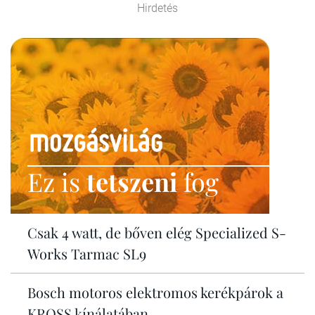
Hirdetés
Ez is
tetszeni
fog
Csak 4 watt, de bőven elég Specialized S-
Works Tarmac SL9
Bosch motoros elektromos kerékpárok a
KROSS kínálatában