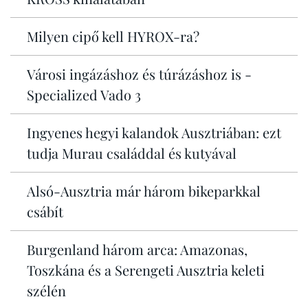
Milyen cipő kell HYROX-ra?
Városi ingázáshoz és túrázáshoz is -
Specialized Vado 3
Ingyenes hegyi kalandok Ausztriában: ezt
tudja Murau családdal és kutyával
Alsó-Ausztria már három bikeparkkal
csábít
Burgenland három arca: Amazonas,
Toszkána és a Serengeti Ausztria keleti
szélén