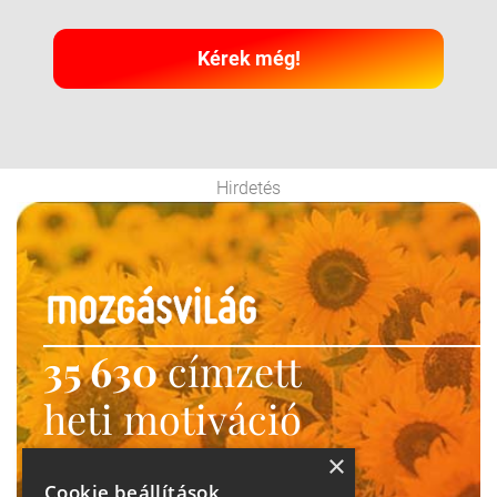
Kérek még!
Hirdetés
35 630
címzett
heti motiváció
Ne maradj le!
×
Cookie beállítások