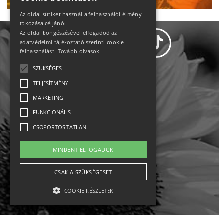
Az oldal sütiket használ a felhasználói élmény
fokozása céljából.
Az oldal böngészésével elfogadod az
adatvédelmi tájékoztató szerinti cookie
felhasználást.
Tovább olvasok
SZÜKSÉGES
Adatvédelem
TELJESÍTMÉNY
MARKETING
Állásajánlatok
FUNKCIONÁLIS
Impresszum-kapcsolat
CSOPORTOSÍTATLAN
Jogi nyilatkozat
MINDENT ELFOGADOK
Rólunk
CSAK A SZÜKSÉGESET
COOKIE RÉSZLETEK
English