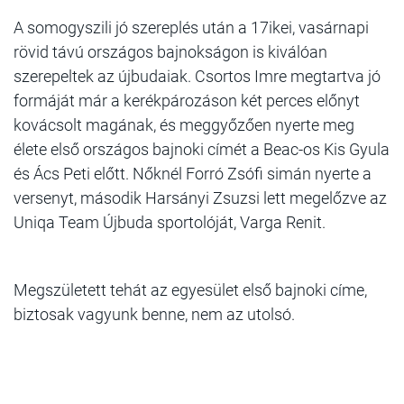
A somogyszili jó szereplés után a 17ikei, vasárnapi
rövid távú országos bajnokságon is kiválóan
szerepeltek az újbudaiak. Csortos Imre megtartva jó
formáját már a kerékpározáson két perces előnyt
kovácsolt magának, és meggyőzően nyerte meg
élete első országos bajnoki címét a Beac-os Kis Gyula
és Ács Peti előtt. Nőknél Forró Zsófi simán nyerte a
versenyt, második Harsányi Zsuzsi lett megelőzve az
Uniqa Team Újbuda sportolóját, Varga Renit.
Megszületett tehát az egyesület első bajnoki címe,
biztosak vagyunk benne, nem az utolsó.