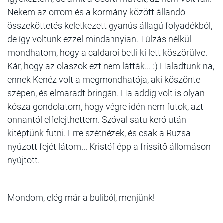
Nekem az orrom és a kormány között állandó
összeköttetés keletkezett gyanús állagú folyadékból,
de így voltunk ezzel mindannyian. Túlzás nélkül
mondhatom, hogy a caldaroi betli ki lett köszörülve.
Kár, hogy az olaszok ezt nem látták... :) Haladtunk na,
ennek Kenéz volt a megmondhatója, aki köszönte
szépen, és elmaradt bringán. Ha addig volt is olyan
kósza gondolatom, hogy végre idén nem futok, azt
onnantól elfelejthettem. Szóval satu keró után
kitéptünk futni. Erre szétnézek, és csak a Ruzsa
nyúzott fejét látom... Kristóf épp a frissítő állomáson
nyújtott.
Mondom, elég már a buliból, menjünk!