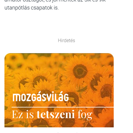
utanpótlás csapatok is.
Hirdetés
Ez is
tetszeni
fog