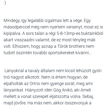
:)
Mindegy, így legalább izgalmas lett a vége. Egy
másodperccel még nem nyertem versenyt, most ez is
kipipálva. A sors talán a régi 5-8-13mp-es buktáinkból
akart visszaadni valamit, de ez most tényleg mák
volt. Elhiszem, hogy aznap a Török brothers nem
tudott öszíntén további sportsikereket kívánni...
Lányoknál a tavaly általam nem kicsit lehúzott györi
trió nagyot alkotott. Nem is értem hogyan, de
elpáholták az Ortris nem gyenge sorát, meg ami
lányainkat. Hiányzott idén Góg Anikó, aki Ameli
mellett a vonat szerepét eljátszotta volna. Sebaj,
majd jövőre. Ha más nem, akkor összevonjuk a