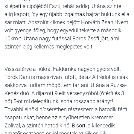
kilépett a cipőjéből Eszti, tehát addig. Utána szinte
alig kapott, így egy újabb izgalmas hajrát buktunk el a
sár miatt. Abszolút 4iknek bejött Horváth Zsani! Nem
volt gyenge, főleg, hogy egyedül tekerte a második
10km-t. Utána nagy futással Boros Zsófi jött, ami
szintén elég kellemes meglepetés volt.
Visszatérve a fiúkra. Faldumka nagyon gyors volt,
Török Dani is masszívan futott, de az Alfrédot is csak
sakkozva tudtam mögöttem tartani. Utána a Ruzsa-
Kenéz duó. A díjazott 9 elit versenyzőből (6férfi és 3
nő) 5-öt mi delegáltunk. soha rosszabb arányt!
További elnöki dícséretben részesítem a hatodik férfi
csapatunkat, benne az elnyűhetetlen Kremmer
Zolival, a szintén hatodik női B sort, a kilencedik
amatőr osztagot, és jól mentek az 5ik és 9ik