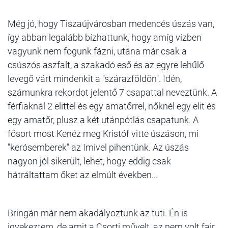
Még jó, hogy Tiszaújvárosban medencés úszás van,
így abban legalább bízhattunk, hogy amíg vízben
vagyunk nem fogunk fázni, utána már csak a
csúszós aszfalt, a szakadó eső és az egyre lehűlő
levegő várt mindenkit a "szárazföldön". Idén,
számunkra rekordot jelentő 7 csapattal neveztünk. A
férfiaknál 2 elittel és egy amatőrrel, nőknél egy elit és
egy amatőr, plusz a két utánpótlás csapatunk. A
fősort most Kenéz meg Kristóf vitte úszáson, mi
"kerósemberek" az Imivel pihentünk. Az úszás
nagyon jól sikerült, lehet, hogy eddig csak
hátráltattam őket az elmúlt években...
Bringán már nem akadályoztunk az tuti. Én is
igyekeztem, de amit a Csorti művelt, az nem volt fair.