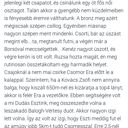
jelenlegi két csapatot, és csinálunk egy öt fős női
osztagot. Talán akkor a gyengébb nem küzdelmeiben
is fényesebb éremre válthatunk. A bronz meg azért
mégiscsak szépen csillog. Egyéniben másnap
nagyon szépen ment mindenki. Csorti, bár az úszást
megint elb....ta, megtanult futni, a végén már a
Borsóval meccselgettek. . Kenéz nagyot úszott, és
végre kerón is ott volt. Ruzsa hozta magát, én meg
rutinosan összetákoltam egy harmadik helyet.
Csajoknál a nem mai csirke Csomor Era előtt le a
kalappal. Szerintem, ha a Kovács Zsófi nem annyira
balga, hogy kiszáll 650m-nél és kizáratja a top4 lányt,
akkor is felér Era a vezetőkre. Ebben segítségére volt
a mi Dudás Esztink, meg összeszedte volna a
leszakadó Balogh-Vértesy duót. Akkor nagyon izgi
lett volna. Így az volt az izgi, hogy Eszti meddig fut el
az amúgy jobb 5km-t tudó Csomesszal. Erre 2,5-nél