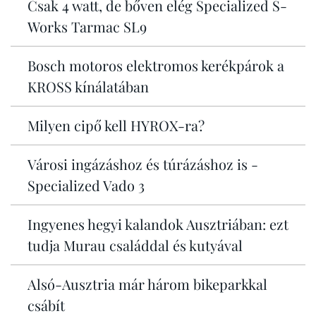
Csak 4 watt, de bőven elég Specialized S-
Works Tarmac SL9
Bosch motoros elektromos kerékpárok a
KROSS kínálatában
Milyen cipő kell HYROX-ra?
Városi ingázáshoz és túrázáshoz is -
Specialized Vado 3
Ingyenes hegyi kalandok Ausztriában: ezt
tudja Murau családdal és kutyával
Alsó-Ausztria már három bikeparkkal
csábít