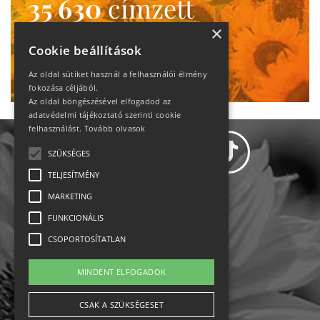
35 630
címzett
heti motiváció
×
Cookie beállítások
Ne maradj le!
Az oldal sütiket használ a felhasználói élmény
fokozása céljából.
Az oldal böngészésével elfogadod az
adatvédelmi tájékoztató szerinti cookie
felhasználást.
Tovább olvasok
SZÜKSÉGES
TELJESÍTMÉNY
MARKETING
Adatvédelem
FUNKCIONÁLIS
CSOPORTOSÍTATLAN
Állásajánlatok
MINDENT ELFOGADOK
Impresszum-kapcsolat
CSAK A SZÜKSÉGESET
Jogi nyilatkozat