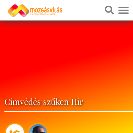
Címvédés szűken Hír