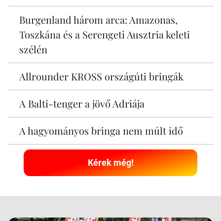
Burgenland három arca: Amazonas,
Toszkána és a Serengeti Ausztria keleti
szélén
Allrounder KROSS országúti bringák
A Balti-tenger a jövő Adriája
A hagyományos bringa nem múlt idő
Kérek még!