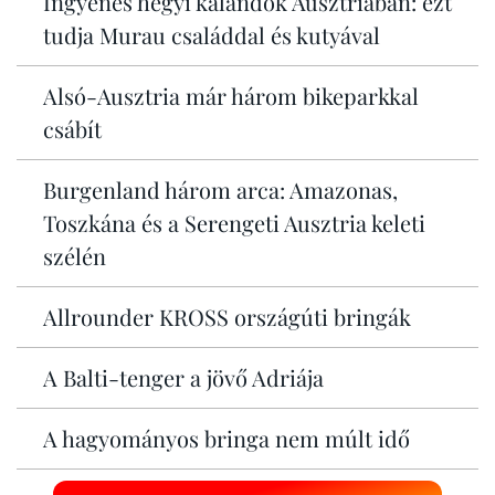
Ingyenes hegyi kalandok Ausztriában: ezt
tudja Murau családdal és kutyával
Alsó-Ausztria már három bikeparkkal
csábít
Burgenland három arca: Amazonas,
Toszkána és a Serengeti Ausztria keleti
szélén
Allrounder KROSS országúti bringák
A Balti-tenger a jövő Adriája
A hagyományos bringa nem múlt idő