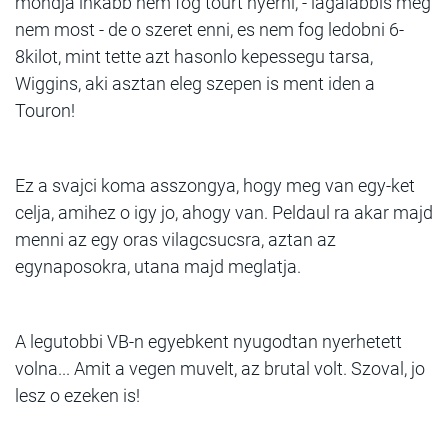
mondja inkabb nem fog tourt nyerni, - lagalabbis meg
nem most - de o szeret enni, es nem fog ledobni 6-
8kilot, mint tette azt hasonlo kepessegu tarsa,
Wiggins, aki asztan eleg szepen is ment iden a
Touron!
Ez a svajci koma asszongya, hogy meg van egy-ket
celja, amihez o igy jo, ahogy van. Peldaul ra akar majd
menni az egy oras vilagcsucsra, aztan az
egynaposokra, utana majd meglatja.
A legutobbi VB-n egyebkent nyugodtan nyerhetett
volna... Amit a vegen muvelt, az brutal volt. Szoval, jo
lesz o ezeken is!