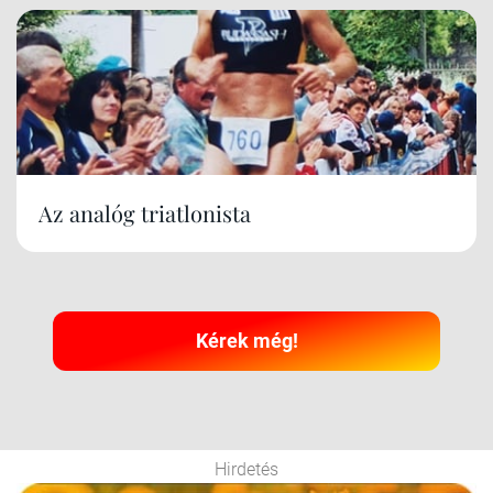
Az analóg triatlonista
Kérek még!
Hirdetés