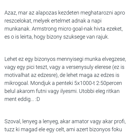
Azaz, mar az alapozas kezdeten meghatarozni apro
reszcelokat, melyek ertelmet adnak a napi
munkanak. Armstrong micro goal-nak hivta ezeket,
es o is leirta, hogy bizony szuksege van rajuk.
Lehet ez egy bizonyos mennyisegi munka elvegzese,
vagy egy pici teszt, vagy a versenysuly elerese (ez is
motivalhat az edzesre), de lehet maga az edzes is
mikrogoal. Mondjuk a penteki 5x1000-t 2:50percen
belul akarom futni vagy ilyesmi. Utobbi eleg ritkan
ment eddig... :D
Szoval, lenyeg a lenyeg, akar amator vagy akar profi,
tuzz ki magad ele egy celt, ami azert bizonyos foku