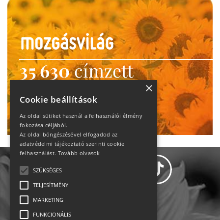
35 630
címzett
heti motiváció
×
Cookie beállítások
Ne maradj le!
Az oldal sütiket használ a felhasználói élmény
fokozása céljából.
Az oldal böngészésével elfogadod az
adatvédelmi tájékoztató szerinti cookie
felhasználást.
Tovább olvasok
SZÜKSÉGES
TELJESÍTMÉNY
MARKETING
Adatvédelem
FUNKCIONÁLIS