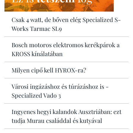
Csak 4 watt, de bőven elég Specialized S-
Works Tarmac SL9
Bosch motoros elektromos kerékpárok a
KROSS kínálatában
Milyen cipő kell HYROX-ra?
Városi ingázáshoz és túrázáshoz is -
Specialized Vado 3
Ingyenes hegyi kalandok Ausztriában: ezt
tudja Murau családdal és kutyával