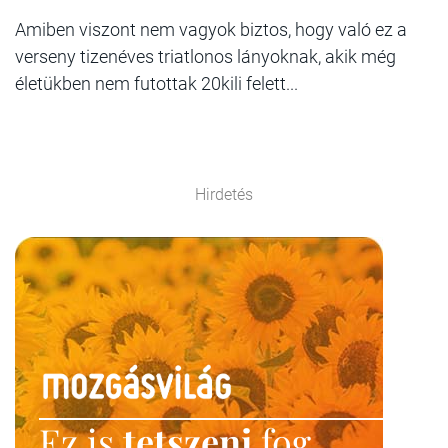
Amiben viszont nem vagyok biztos, hogy való ez a
verseny tizenéves triatlonos lányoknak, akik még
életükben nem futottak 20kili felett...
Hirdetés
Ez is
tetszeni
fog