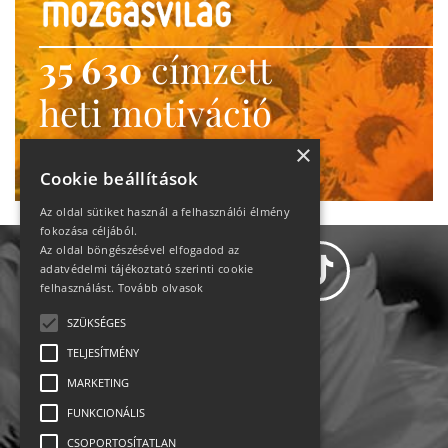
35 630
címzett
heti motiváció
Ne maradj le!
×
Cookie beállítások
Az oldal sütiket használ a felhasználói élmény
fokozása céljából.
Az oldal böngészésével elfogadod az
adatvédelmi tájékoztató szerinti cookie
felhasználást.
Tovább olvasok
SZÜKSÉGES
Adatvédelem
TELJESÍTMÉNY
MARKETING
Állásajánlatok
FUNKCIONÁLIS
Impresszum-kapcsolat
CSOPORTOSÍTATLAN