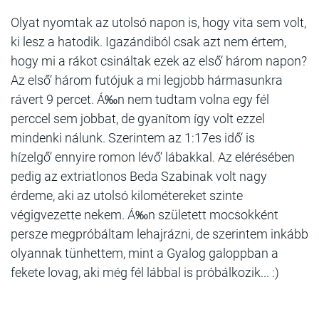
Olyat nyomtak az utolsó napon is, hogy vita sem volt,
ki lesz a hatodik. Igazándiból csak azt nem értem,
hogy mi a rákot csináltak ezek az első‘ három napon?
Az első‘ három futójuk a mi legjobb hármasunkra
rávert 9 percet. Á‰n nem tudtam volna egy fél
perccel sem jobbat, de gyanítom így volt ezzel
mindenki nálunk. Szerintem az 1:17es idő‘ is
hízelgő‘ ennyire romon lévő‘ lábakkal. Az elérésében
pedig az extriatlonos Beda Szabinak volt nagy
érdeme, aki az utolsó kilométereket szinte
végigvezette nekem. Á‰n született mocsokként
persze megpróbáltam lehajrázni, de szerintem inkább
olyannak tünhettem, mint a Gyalog galoppban a
fekete lovag, aki még fél lábbal is próbálkozik... :)