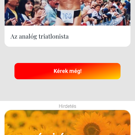
Az analóg triatlonista
Kérek még!
Hirdetés