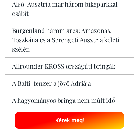
Alsó-Ausztria már három bikeparkkal
csábít
Burgenland három arca: Amazonas,
Toszkána és a Serengeti Ausztria keleti
szélén
Allrounder KROSS országúti bringák
A Balti-tenger a jövő Adriája
A hagyományos bringa nem múlt idő
Kérek még!