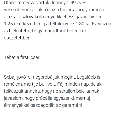
Utána remegve vártuk Johnny-t, 49 éves
vasemberünket, akirő‘l az a hír járta, hogy rommá
alázta a szlovákok negyedikjét. Ez igaz is, hiszen
1:25-re érkezett, míg a felföldi vitéz 1:30-ra. Ez viszont
azt jelentette, hogy maradtunk hetedikek
összetettben.
Tehát a first loser...
Sebaj, jövő‘re megpróbáljuk megint. Legalább is
remélem, mert jó buli volt. Fáj minden nap, de aki
felkészült annyira, hogy ne sérüljön bele, annak
javaslom, hogy próbálja egyszer ki, mert új
élményekkel gazdagodik, az garantált!