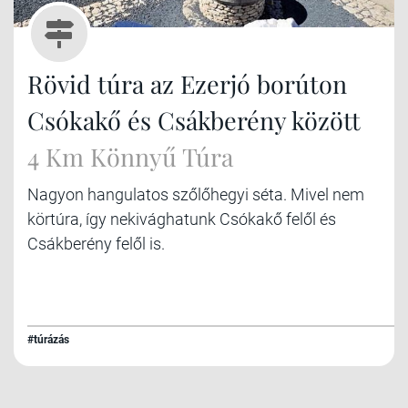
Rövid túra az Ezerjó borúton
Csókakő és Csákberény között
4 Km Könnyű Túra
Nagyon hangulatos szőlőhegyi séta. Mivel nem
körtúra, így nekivághatunk Csókakő felől és
Csákberény felől is.
#túrázás