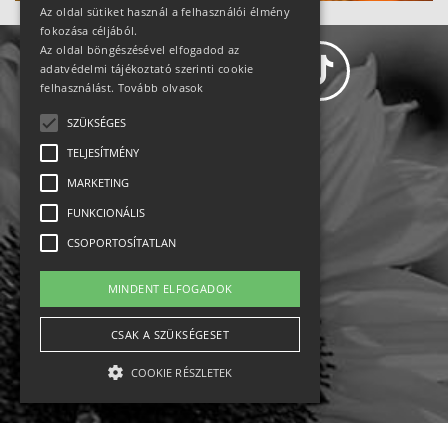
Az oldal sütiket használ a felhasználói élmény
fokozása céljából.
Az oldal böngészésével elfogadod az
adatvédelmi tájékoztató szerinti cookie
felhasználást.
Tovább olvasok
SZÜKSÉGES
Adatvédelem
TELJESÍTMÉNY
MARKETING
Állásajánlatok
FUNKCIONÁLIS
Impresszum-kapcsolat
CSOPORTOSÍTATLAN
Jogi nyilatkozat
MINDENT ELFOGADOK
Rólunk
CSAK A SZÜKSÉGESET
COOKIE RÉSZLETEK
English
Ebike
Osztrák sípályák
Magyar sípályák
Szükséges
Teljesítmény
Marketing