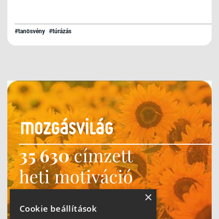
#tanösvény
#túrázás
35 630
címzett
heti motiváció
Ne maradj le!
×
Cookie beállítások