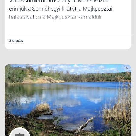
Vértessomlóról Oroszlányra. Menet közben
érintjük a Somlóhegyi kilátót, a Majkpusztai
halastavat és a Majkpusztai Kamalduli
Remeteség ősfás parkját.
#túrázás