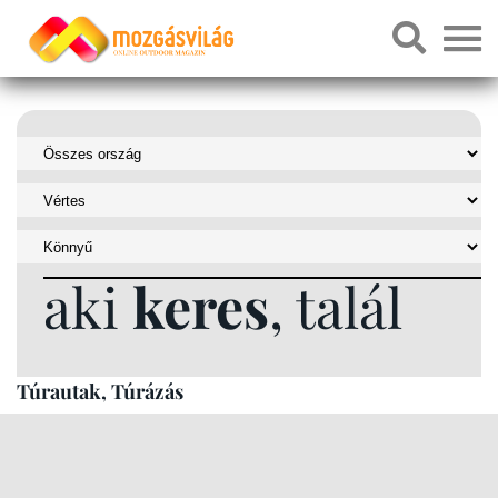
aki
keres
, talál
Túrautak, Túrázás