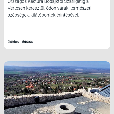
Országos Kéktúra Bodajktól Szárligetig a
Vértesen keresztül, ódon várak, természeti
szépségek, kilátópontok érintésével.
#kéktúra
#túrázás