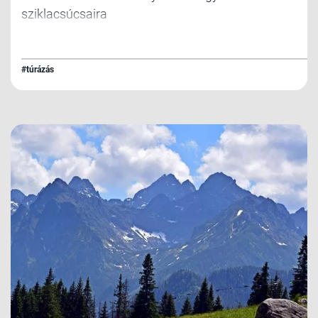
sziklacsúcsaira
#túrázás