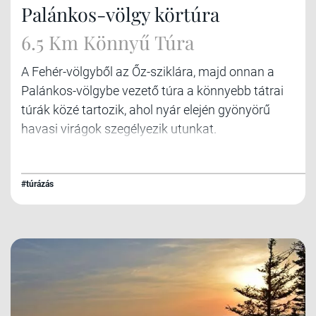
Palánkos-völgy körtúra
6.5 Km Könnyű Túra
A Fehér-völgyből az Őz-sziklára, majd onnan a
Palánkos-völgybe vezető túra a könnyebb tátrai
túrák közé tartozik, ahol nyár elején gyönyörű
havasi virágok szegélyezik utunkat.
#túrázás