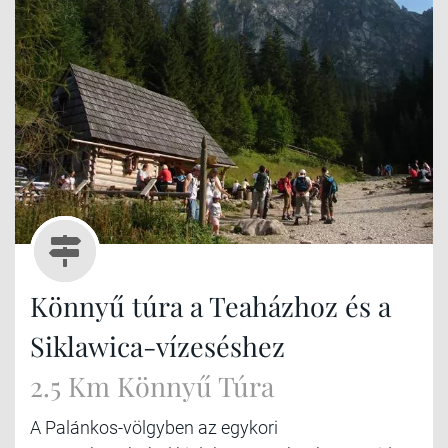
Könnyű túra a Teaházhoz és a
Siklawica-vízeséshez
2.5 Km Könnyű Túra
A Palánkos-völgyben az egykori