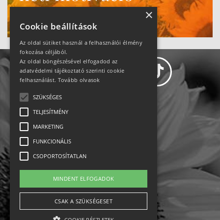
Ne maradj le!
×
Cookie beállítások
Az oldal sütiket használ a felhasználói élmény
fokozása céljából.
Az oldal böngészésével elfogadod az
adatvédelmi tájékoztató szerinti cookie
felhasználást.
Tovább olvasok
SZÜKSÉGES
Adatvédelem
TELJESÍTMÉNY
MARKETING
Állásajánlatok
FUNKCIONÁLIS
Impresszum-kapcsolat
CSOPORTOSÍTATLAN
Jogi nyilatkozat
MINDENT ELFOGADOK
Rólunk
CSAK A SZÜKSÉGESET
COOKIE RÉSZLETEK