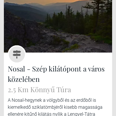
Nosal - Szép kilátópont a város
közelében
2.5 Km Könnyű Túra
A Nosal-hegynek a völgyből és az erdőből is
kiemelkedő sziklatömbjéről kisebb magassága
ellenére kitűnő kilátás nyílik a Lengyel-Tátra