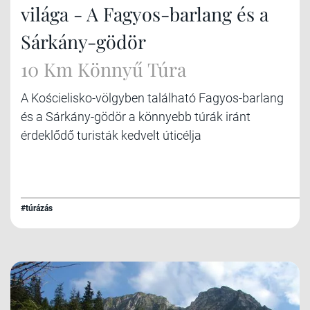
világa - A Fagyos-barlang és a
Sárkány-gödör
10 Km Könnyű Túra
A Kościelisko-völgyben található Fagyos-barlang
és a Sárkány-gödör a könnyebb túrák iránt
érdeklődő turisták kedvelt úticélja
#túrázás