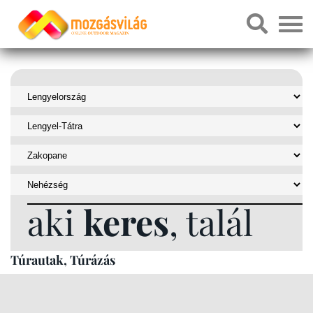
aki
keres
, talál
Túrautak, Túrázás