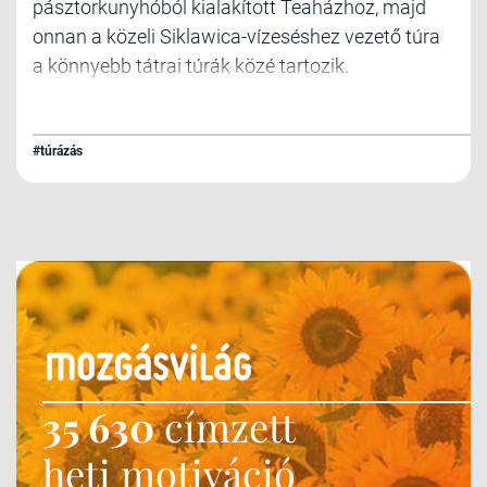
pásztorkunyhóból kialakított Teaházhoz, majd
onnan a közeli Siklawica-vízeséshez vezető túra
a könnyebb tátrai túrák közé tartozik.
#túrázás
35 630
címzett
heti motiváció