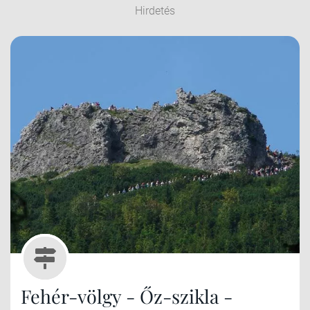
Hirdetés
Fehér-völgy - Őz-szikla -