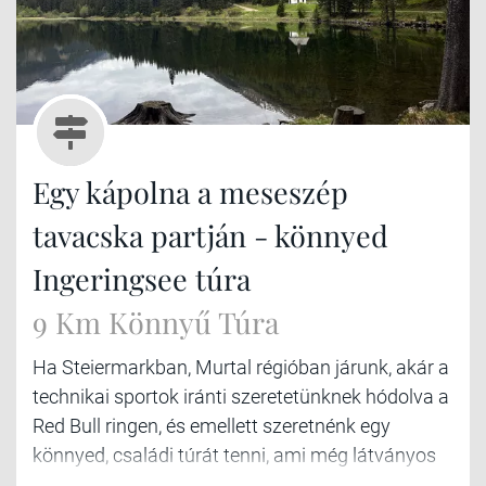
Egy kápolna a meseszép
tavacska partján - könnyed
Ingeringsee túra
9 Km Könnyű Túra
Ha Steiermarkban, Murtal régióban járunk, akár a
technikai sportok iránti szeretetünknek hódolva a
Red Bull ringen, és emellett szeretnénk egy
könnyed, családi túrát tenni, ami még látványos
is, akkor irány Ingering II (Gaal).