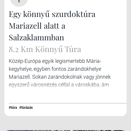
Egy könnyű szurdoktúra
Mariazell alatt a
Salzaklammban
8.2 Km Könnyű Túra
Közép-Európa egyik legismertebb Mária-
kegyhelye, egyben fontos zarándokhelye
Mariazell. Sokan zarándokolnak vagy jönnek
egyszerű városnézés céllal a városkába, ám
kevesen tudják, hogy több túra opciót is kínál a
hely, közvetlenül a házak közül indulva. Mi eek
közül egy könnyű, családi túrára csábítunk
#túra
#túrázás
titeket.