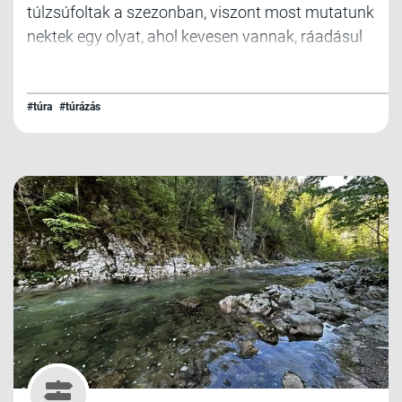
túlzsúfoltak a szezonban, viszont most mutatunk
nektek egy olyat, ahol kevesen vannak, ráadásul
nem túl technikás és akár futható is!
#túra
#túrázás