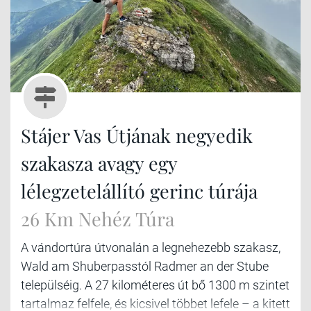
Stájer Vas Útjának negyedik
szakasza avagy egy
lélegzetelállító gerinc túrája
26 Km Nehéz Túra
A vándortúra útvonalán a legnehezebb szakasz,
Wald am Shuberpasstól Radmer an der Stube
települséig. A 27 kilométeres út bő 1300 m szintet
tartalmaz felfele, és kicsivel többet lefele – a kitett