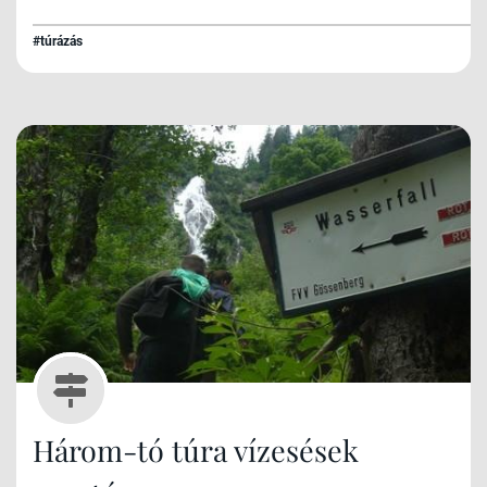
#túrázás
Három-tó túra vízesések