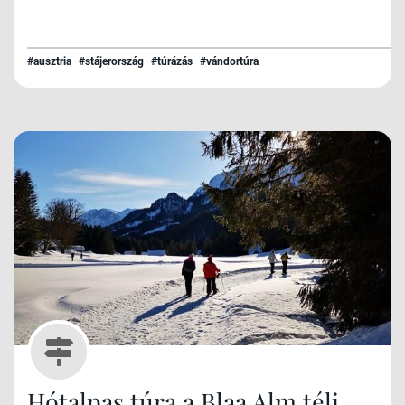
részek miatt is kifejezetten jó kondíciót, és
magabiztos lépéseket kíván, de a látvány megéri!
#ausztria
#stájerország
#túrázás
#vándortúra
Hótalpas túra a Blaa Alm téli