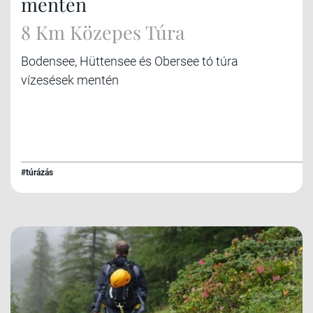
mentén
8 Km Közepes Túra
Bodensee, Hüttensee és Obersee tó túra
vízesések mentén
#túrázás