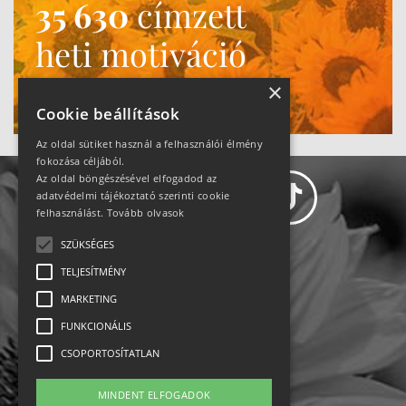
35 630
címzett
heti motiváció
Ne maradj le!
×
Cookie beállítások
Az oldal sütiket használ a felhasználói élmény
fokozása céljából.
Az oldal böngészésével elfogadod az
adatvédelmi tájékoztató szerinti cookie
felhasználást.
Tovább olvasok
SZÜKSÉGES
Adatvédelem
TELJESÍTMÉNY
MARKETING
Állásajánlatok
FUNKCIONÁLIS
Impresszum-kapcsolat
CSOPORTOSÍTATLAN
Jogi nyilatkozat
MINDENT ELFOGADOK