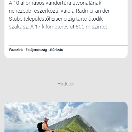
A 10 állomásos vándortúra útvonalának
nehezebb részei közül való a Radmer an der
Stube településtől Eisenerzig tartó ötödik
szakasz. A 17 kilométeres út 800 m szintet
tartalmaz felfele, amit sok patak átkelés fog
színesíteni!
#ausztria
#stájerország
#túrázás
Hirdetés