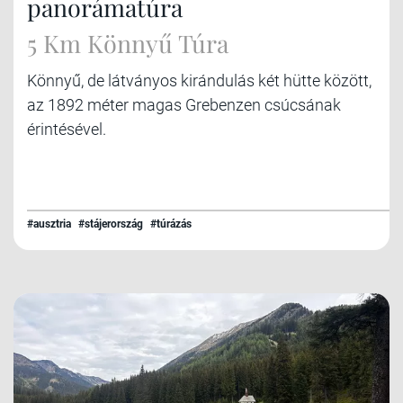
panorámatúra
5 Km Könnyű Túra
Könnyű, de látványos kirándulás két hütte között,
az 1892 méter magas Grebenzen csúcsának
érintésével.
#ausztria
#stájerország
#túrázás