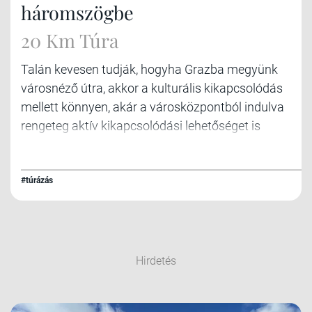
háromszögbe
20 Km Túra
Talán kevesen tudják, hogyha Grazba megyünk
városnéző útra, akkor a kulturális kikapcsolódás
mellett könnyen, akár a városközpontból indulva
rengeteg aktív kikapcsolódási lehetőséget is
nyújt, ráadásul sokat úgy, hogy nem is kell autóba
ülni!
#túrázás
Hirdetés