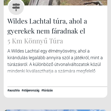
Wildes Lachtal túra, ahol a
gyerekek nem fáradnak el
5 Km Könnyű Túra
A Wildes Lachtal egy élményösvény, ahol a
kirándulás legalább annyira szól a játékról, mint a
túrázásról. A különböző útvonalváltozatok közül
mindenki kiválaszthatja a számára megfelelő
távot, a teljes kör nagyjából 5 kilométer hosszú.
#ausztria
#stájerország
#túrázás