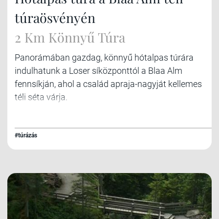
túraösvényén
2 Km Könnyű Túra
Panorámában gazdag, könnyű hótalpas túrára
indulhatunk a Loser síközponttól a Blaa Alm
fennsíkján, ahol a család apraja-nagyját kellemes
téli séta várja.
#túrázás