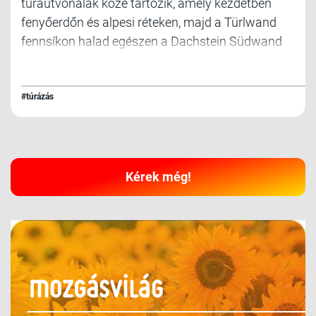
túraútvonalak közé tartozik, amely kezdetben
fenyőerdőn és alpesi réteken, majd a Türlwand
fennsíkon halad egészen a Dachstein Südwand
lábáig. A szintkülönbség Ramsau-Ort és a
Südwandhütte között 736 m.
#túrázás
Kérek még!