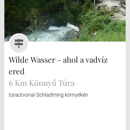
Wilde Wasser - ahol a vadvíz
ered
6 Km Könnyű Túra
túraútvonal Schladming környékén