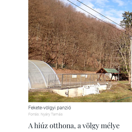
Fekete-völgyi panzió
Forrás: Nyáry Tamás
A hiúz otthona, a völgy mélye