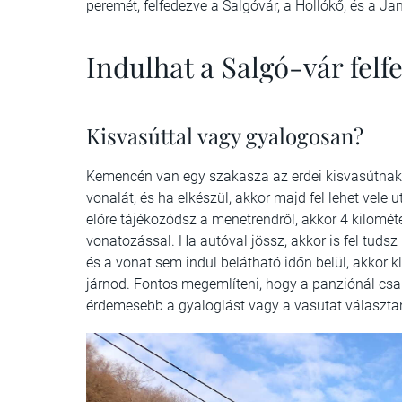
peremét, felfedezve a Salgóvár, a Hollókő, és a Ja
Indulhat a Salgó-vár felf
Kisvasúttal vagy gyalogosan?
Kemencén van egy szakasza az erdei kisvasútnak, a
vonalát, és ha elkészül, akkor majd fel lehet vele 
előre tájékozódsz a menetrendről, akkor 4 kilométer
vonatozással. Ha autóval jössz, akkor is fel tuds
és a vonat sem indul belátható időn belül, akkor kl
járnod. Fontos megemlíteni, hogy a panziónál csa
érdemesebb a gyaloglást vagy a vasutat választan