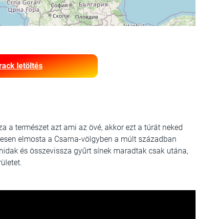
rack letöltés
za a természet azt ami az övé, akkor ezt a túrát neked
eljesen elmosta a Csarna-völgyben a múlt században
 hidak és összevissza gyűrt sínek maradtak csak utána,
ületet.