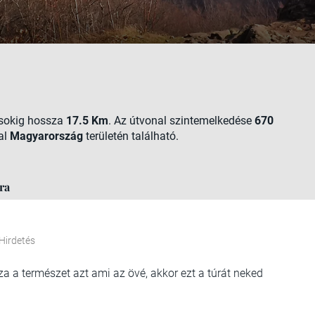
ásokig hossza
17.5 Km
. Az útvonal szintemelkedése
670
al
Magyarország
területén található.
ra
Hirdetés
za a természet azt ami az övé, akkor ezt a túrát neked