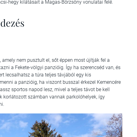
ncsi-hegy kilátásait a Magas-Börzsöny vonulatai felé.
edezés
mely nem pusztult el, sőt éppen most újítják fel a
utazni a Fekete-völgyi panzióig. Így ha szerencséd van, és
t lecsalhatsz a túra teljes távjából egy kis
z menni a panzióig, ha viszont busszal érkezel Kemencére
assz sportos napod lesz, mivel a teljes távot be kell
k korlátozott számban vannak parkolóhelyek, így
i.