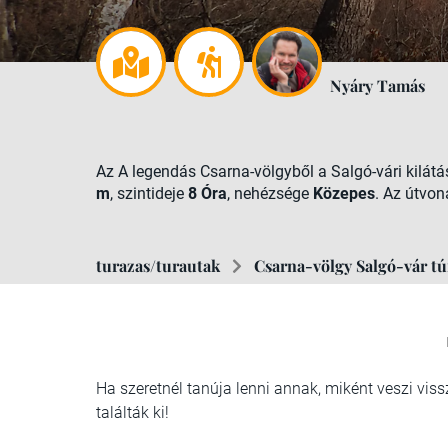
Nyáry Tamás
Az A legendás Csarna-völgyből a Salgó-vári kilát
m
, szintideje
8 Óra
, nehézsége
Közepes
. Az útvon
turazas/turautak
Csarna-völgy Salgó-vár tú
Ha szeretnél tanúja lenni annak, miként veszi viss
találták ki!