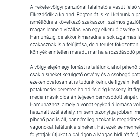
A Fekete-völgyi panziónál található a vasút felső
Elkezdődik a kaland. Rögtön át is kell kelnünk a
ismétlődni a következő szakaszon, számos gázlót k
magas lenne a vízállás, van egy elkerülő ösvény
Hamuházig, de akkor kimaradna a sok izgalmas lát
szakasznak is a felújítása, de a terület fokozottan
környék érintetlen maradt, már ha a rozsdásodó pá
A völgy elején egy forrást is találunk, ahol pihen
csak a síneket kerülgető ösvény és a csobogó pata
ezeken óvatosan át is tudunk kelni, de figyelni ke
patakmeder peremén halad és elég keskeny, itt figye
meder másik oldalán teljesen bemosódott sínpár.
Hamuházhoz, amely a vonat egykori állomása volt.
használt szálláshely, mi sem bizonyítja jobban, min
pihenő pad is áll, bár némileg azokat is megdőltek, 
vagonokat találunk a síneken. Hát ezek se mennek 
folytatják útjukat a bal ágon a Magas-hídi rét felé,