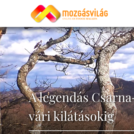
A legendás Csarna-
vári kilátásokig