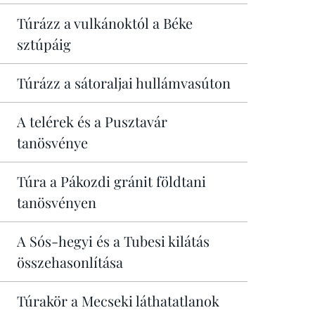
Túrázz a vulkánoktól a Béke
sztúpáig
Túrázz a sátoraljai hullámvasúton
A telérek és a Pusztavár
tanösvénye
Túra a Pákozdi gránit földtani
tanösvényen
A Sós-hegyi és a Tubesi kilátás
összehasonlítása
Túrakör a Mecseki láthatatlanok