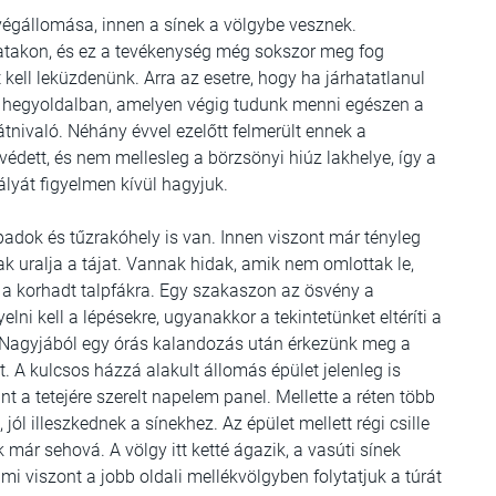
 végállomása, innen a sínek a völgybe vesznek.
 patakon, és ez a tevékenység még sokszor meg fog
ell leküzdenünk. Arra az esetre, hogy ha járhatatlanul
 a hegyoldalban, amelyen végig tudunk menni egészen a
nivaló. Néhány évvel ezelőtt felmerült ennek a
 védett, és nem mellesleg a börzsönyi hiúz lakhelye, így a
lyát figyelmen kívül hagyjuk.
ő padok és tűzrakóhely is van. Innen viszont már tényleg
k uralja a tájat. Vannak hidak, amik nem omlottak le,
ll a korhadt talpfákra. Egy szakaszon az ösvény a
lni kell a lépésekre, ugyanakkor a tekintetünket eltéríti a
 Nagyjából egy órás kalandozás után érkezünk meg a
 A kulcsos házzá alakult állomás épület jelenleg is
t a tetejére szerelt napelem panel. Mellette a réten több
jól illeszkednek a sínekhez. Az épület mellett régi csille
már sehová. A völgy itt ketté ágazik, a vasúti sínek
 mi viszont a jobb oldali mellékvölgyben folytatjuk a túrát