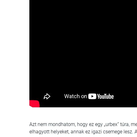
Azt nem mondhatom, hogy ez egy „urbex” túra, mert
elhagyott helyeket, annak ez igazi csemege lesz. 