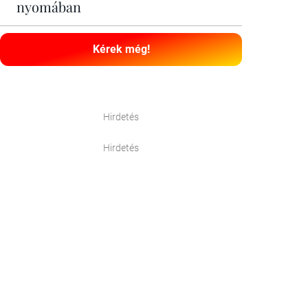
nyomában
Kérek még!
Hirdetés
Hirdetés