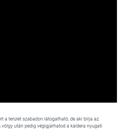
 a terület szabadon látogatható, de aki bírja az
A völgy után pedig végigjárhatod a kaldera nyugati