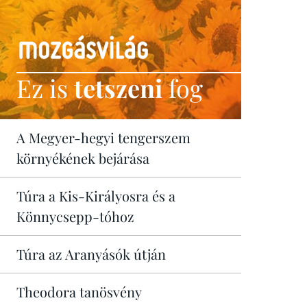
Ez is
tetszeni
fog
A Megyer-hegyi tengerszem
környékének bejárása
Túra a Kis-Királyosra és a
Könnycsepp-tóhoz
Túra az Aranyásók útján
Theodora tanösvény