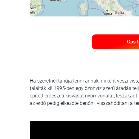
Gps t
Ha szeretnél tanúja lenni annak, miként veszi viss
találták ki! 1995-ben egy özönvíz szerű áradás t
épített erdészeti kisvasút nyomvonalát, leszakadt
az erdő pedig elkezdte benőni, visszahódítani a ter