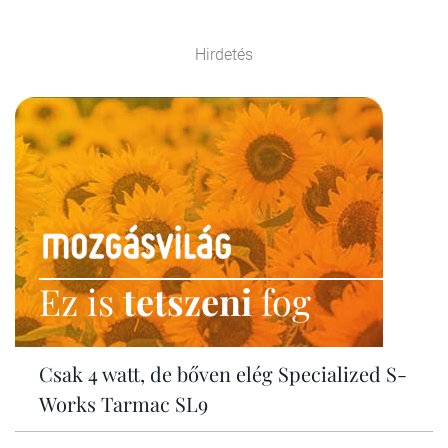
Hirdetés
Ez is
tetszeni
fog
Csak 4 watt, de bőven elég Specialized S-
Works Tarmac SL9