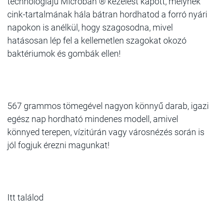
technológiájú Microban ® kezelést kapott, melynek
cink-tartalmának hála bátran hordhatod a forró nyári
napokon is anélkül, hogy szagosodna, mivel
hatásosan lép fel a kellemetlen szagokat okozó
baktériumok és gombák ellen!
567 grammos tömegével nagyon könnyű darab, igazi
egész nap hordható mindenes modell, amivel
könnyed terepen, vízitúrán vagy városnézés során is
jól fogjuk érezni magunkat!
Itt találod