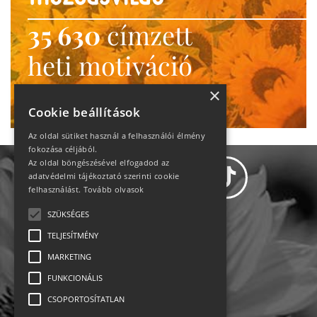
35 630
címzett
heti motiváció
Ne maradj le!
×
Cookie beállítások
Az oldal sütiket használ a felhasználói élmény
fokozása céljából.
Az oldal böngészésével elfogadod az
adatvédelmi tájékoztató szerinti cookie
felhasználást.
Tovább olvasok
SZÜKSÉGES
Adatvédelem
TELJESÍTMÉNY
MARKETING
Állásajánlatok
FUNKCIONÁLIS
Impresszum-kapcsolat
CSOPORTOSÍTATLAN