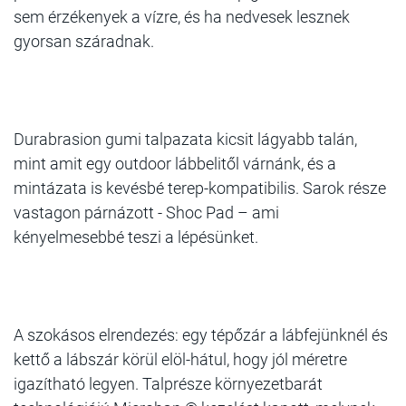
sem érzékenyek a vízre, és ha nedvesek lesznek
gyorsan száradnak.
Durabrasion gumi talpazata kicsit lágyabb talán,
mint amit egy outdoor lábbelitől várnánk, és a
mintázata is kevésbé terep-kompatibilis. Sarok része
vastagon párnázott - Shoc Pad – ami
kényelmesebbé teszi a lépésünket.
A szokásos elrendezés: egy tépőzár a lábfejünknél és
kettő a lábszár körül elöl-hátul, hogy jól méretre
igazítható legyen. Talprésze környezetbarát