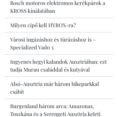
Bosch motoros elektromos kerékpárok a
KROSS kínálatában
Milyen cipő kell HYROX-ra?
Városi ingázáshoz és túrázáshoz is -
Specialized Vado 3
Ingyenes hegyi kalandok Ausztriában: ezt
tudja Murau családdal és kutyával
Alsó-Ausztria már három bikeparkkal
csábít
Burgenland három arca: Amazonas,
Toszkána és a Serengeti Ausztria keleti