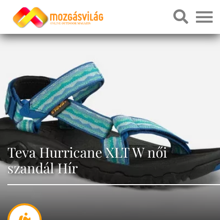
Teva Hurricane XLT W női
szandál Hír