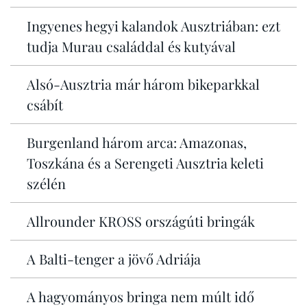
Ingyenes hegyi kalandok Ausztriában: ezt
tudja Murau családdal és kutyával
Alsó-Ausztria már három bikeparkkal
csábít
Burgenland három arca: Amazonas,
Toszkána és a Serengeti Ausztria keleti
szélén
Allrounder KROSS országúti bringák
A Balti-tenger a jövő Adriája
A hagyományos bringa nem múlt idő