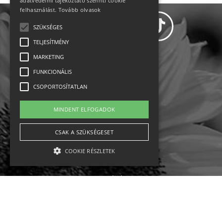
adatvédelmi tájékoztató szerinti cookie
felhasználást.
Tovább olvasok
SZÜKSÉGES
TELJESÍTMÉNY
MARKETING
Adatvédelem
FUNKCIONÁLIS
CSOPORTOSÍTATLAN
Állásajánlatok
MINDENT ELFOGADOK
Impresszum-kapcsolat
CSAK A SZÜKSÉGESET
Jogi nyilatkozat
COOKIE RÉSZLETEK
Rólunk
English
Szükséges
Teljesítmény
Marketing
Funkcionális
Csoportosítatlan
Ebike
Osztrák sípályák
Magyar sípályák
A szükséges kategóriába eső sütik a weboldal