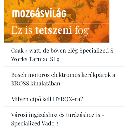
Ez is
tetszeni
fog
Csak 4 watt, de bőven elég Specialized S-
Works Tarmac SL9
Bosch motoros elektromos kerékpárok a
KROSS kínálatában
Milyen cipő kell HYROX-ra?
Városi ingázáshoz és túrázáshoz is -
Specialized Vado 3