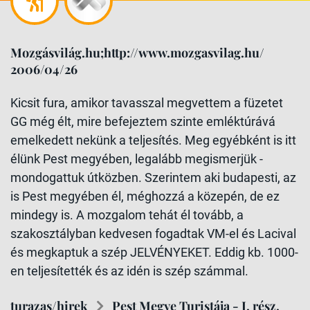
Mozgásvilág.hu;http://www.mozgasvilag.hu/
2006/04/26
Kicsit fura, amikor tavasszal megvettem a füzetet
GG még élt, mire befejeztem szinte emléktúrává
emelkedett nekünk a teljesítés. Meg egyébként is itt
élünk Pest megyében, legalább megismerjük -
mondogattuk útközben. Szerintem aki budapesti, az
is Pest megyében él, méghozzá a közepén, de ez
mindegy is. A mozgalom tehát él tovább, a
szakosztályban kedvesen fogadtak VM-el és Lacival
és megkaptuk a szép JELVÉNYEKET. Eddig kb. 1000-
en teljesítették és az idén is szép számmal.
turazas/hirek
Pest Megye Turistája - I. rész.