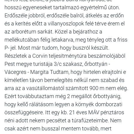
hosszú egyeneseket tartalmazó egyértelmű úton.
Erdőszéle jobbról, erdőszéle balról, átkelés az erdőn
és a kerítés előtt a villanyoszlopok felé térve érem el
az arborétum sarkát. Közel a bejárathoz a
mellékutcában félig letakarva, meg tényleg ott a friss
P- jel. Most már tudom, hogy buszról készült.
Részletek a Corvin teljesítménytúra beszámolójából
Pest megye turistája 3/c szakasz, őrbottyán -
Vácegres - Margita Tudtam, hogy hirtelen elrajtolni e
kíméletlen távon bemelegítés nélkül nem szabad és
arra az a vasútállomástól számított 900 m nem elég.
Ezért továbbutaztam még 2 megállót őrbottyánig,
hogy kellő rálátásom legyen a környék domborzati
összefüggéseire. Itt egy kb. 21 éves MÁV pénztáros
néni adott nekem pecsétet a túrafüzeteimbe. Nem
csak azért nem busszal mentem tovább, mert