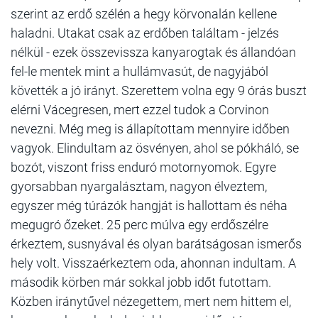
szerint az erdő szélén a hegy körvonalán kellene
haladni. Utakat csak az erdőben találtam - jelzés
nélkül - ezek összevissza kanyarogtak és állandóan
fel-le mentek mint a hullámvasút, de nagyjából
követték a jó irányt. Szerettem volna egy 9 órás buszt
elérni Vácegresen, mert ezzel tudok a Corvinon
nevezni. Még meg is állapítottam mennyire időben
vagyok. Elindultam az ösvényen, ahol se pókháló, se
bozót, viszont friss enduró motornyomok. Egyre
gyorsabban nyargalásztam, nagyon élveztem,
egyszer még túrázók hangját is hallottam és néha
megugró őzeket. 25 perc múlva egy erdőszélre
érkeztem, susnyával és olyan barátságosan ismerős
hely volt. Visszaérkeztem oda, ahonnan indultam. A
második körben már sokkal jobb időt futottam.
Közben iránytűvel nézegettem, mert nem hittem el,