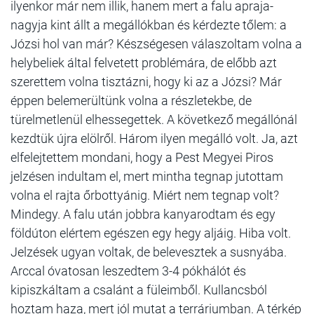
ilyenkor már nem illik, hanem mert a falu apraja-
nagyja kint állt a megállókban és kérdezte tőlem: a
Józsi hol van már? Készségesen válaszoltam volna a
helybeliek által felvetett problémára, de előbb azt
szerettem volna tisztázni, hogy ki az a Józsi? Már
éppen belemerültünk volna a részletekbe, de
türelmetlenül elhessegettek. A következő megállónál
kezdtük újra elölről. Három ilyen megálló volt. Ja, azt
elfelejtettem mondani, hogy a Pest Megyei Piros
jelzésen indultam el, mert mintha tegnap jutottam
volna el rajta őrbottyánig. Miért nem tegnap volt?
Mindegy. A falu után jobbra kanyarodtam és egy
földúton elértem egészen egy hegy aljáig. Hiba volt.
Jelzések ugyan voltak, de belevesztek a susnyába.
Arccal óvatosan leszedtem 3-4 pókhálót és
kipiszkáltam a csalánt a füleimből. Kullancsból
hoztam haza, mert jól mutat a terráriumban. A térkép