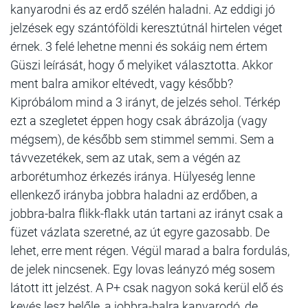
kanyarodni és az erdő szélén haladni. Az eddigi jó
jelzések egy szántóföldi keresztútnál hirtelen véget
érnek. 3 felé lehetne menni és sokáig nem értem
Güszi leírását, hogy ő melyiket választotta. Akkor
ment balra amikor eltévedt, vagy később?
Kipróbálom mind a 3 irányt, de jelzés sehol. Térkép
ezt a szegletet éppen hogy csak ábrázolja (vagy
mégsem), de később sem stimmel semmi. Sem a
távvezetékek, sem az utak, sem a végén az
arborétumhoz érkezés iránya. Hülyeség lenne
ellenkező irányba jobbra haladni az erdőben, a
jobbra-balra flikk-flakk után tartani az irányt csak a
füzet vázlata szeretné, az út egyre gazosabb. De
lehet, erre ment régen. Végül marad a balra fordulás,
de jelek nincsenek. Egy lovas leányzó még sosem
látott itt jelzést. A P+ csak nagyon soká kerül elő és
kevés lesz belőle, a jobbra-balra kanyarodó, de