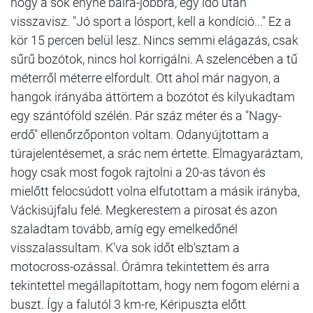
hogy a sok enyhe balra-jobbra, egy idő után
visszavisz. "Jó sport a lósport, kell a kondíció..." Ez a
kör 15 percen belül lesz. Nincs semmi elágazás, csak
sűrű bozótok, nincs hol korrigálni. A szelencében a tű
méterről méterre elfordult. Ott ahol már nagyon, a
hangok irányába áttörtem a bozótot és kilyukadtam
egy szántóföld szélén. Pár száz méter és a "Nagy-
erdő" ellenőrzőponton voltam. Odanyújtottam a
túrajelentésemet, a srác nem értette. Elmagyaráztam,
hogy csak most fogok rajtolni a 20-as távon és
mielőtt felocsúdott volna elfutottam a másik irányba,
Váckisújfalu felé. Megkerestem a pirosat és azon
szaladtam tovább, amíg egy emelkedőnél
visszalassultam. K'va sok időt elb'sztam a
motocross-ozással. Órámra tekintettem és arra
tekintettel megállapítottam, hogy nem fogom elérni a
buszt. Így a falutól 3 km-re, Kéripuszta előtt