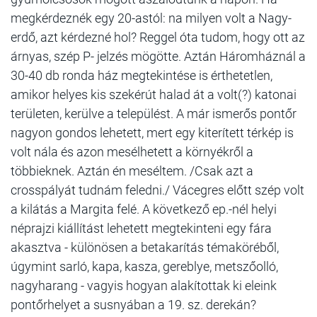
megkérdeznék egy 20-astól: na milyen volt a Nagy-
erdő, azt kérdezné hol? Reggel óta tudom, hogy ott az
árnyas, szép P- jelzés mögötte. Aztán Háromháznál a
30-40 db ronda ház megtekintése is érthetetlen,
amikor helyes kis szekérút halad át a volt(?) katonai
területen, kerülve a települést. A már ismerős pontőr
nagyon gondos lehetett, mert egy kiterített térkép is
volt nála és azon mesélhetett a környékről a
többieknek. Aztán én meséltem. /Csak azt a
crosspályát tudnám feledni./ Vácegres előtt szép volt
a kilátás a Margita felé. A következő ep.-nél helyi
néprajzi kiállítást lehetett megtekinteni egy fára
akasztva - különösen a betakarítás témaköréből,
úgymint sarló, kapa, kasza, gereblye, metszőolló,
nagyharang - vagyis hogyan alakítottak ki eleink
pontőrhelyet a susnyában a 19. sz. derekán?