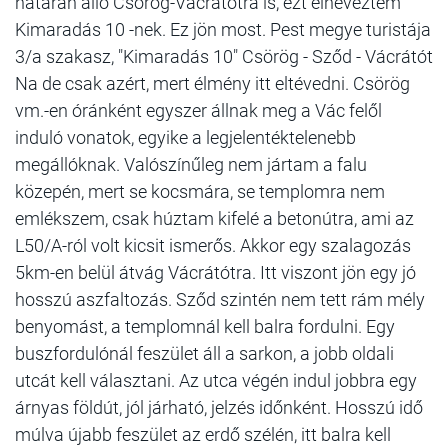
határán álló Csörög-Vácrátótra is, ezt elneveztem
Kimaradás 10 -nek. Ez jön most. Pest megye turistája
3/a szakasz, "Kimaradás 10" Csörög - Sződ - Vácrátót
Na de csak azért, mert élmény itt eltévedni. Csörög
vm.-en óránként egyszer állnak meg a Vác felől
induló vonatok, egyike a legjelentéktelenebb
megállóknak. Valószínűleg nem jártam a falu
közepén, mert se kocsmára, se templomra nem
emlékszem, csak húztam kifelé a betonútra, ami az
L50/A-ról volt kicsit ismerős. Akkor egy szalagozás
5km-en belül átvág Vácrátótra. Itt viszont jön egy jó
hosszú aszfaltozás. Sződ szintén nem tett rám mély
benyomást, a templomnál kell balra fordulni. Egy
buszfordulónál feszület áll a sarkon, a jobb oldali
utcát kell választani. Az utca végén indul jobbra egy
árnyas földút, jól járható, jelzés időnként. Hosszú idő
múlva újabb feszület az erdő szélén, itt balra kell