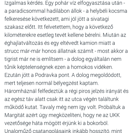
Izgalmas kérdés. Egy pohár víz elfogyasztása után -
a paradicsommal hadilábon állok - a helybéli kocsma
felkeresése következett, ami jól jött a sivatagi
szakasz előtt. Itt felvetettem, hogy a következő
kilométerekre esetleg tevét kellene bérelni. Miután az
éghajlatváltozás és egy eltévedt kamion miatt a
strucc már-már honos állatnak számít - most akkor a
tigrist már ne is említsem - a dolog egyáltalán nem
tűnik képtelenségnek ezen a homokos vidéken.
Ezután jött a Podravka pont. A dolog megoldódott,
mert teljesen normál bélyegzést kaptam.
Háromháznál felfedeztük a régi piros jelzés irányát és
az egész táv alatt csak itt az utca végén találtunk
működő kutat. Tavaly még nem így volt. Próbáltuk a
Margitát azért úgy megközelíteni, hogy ne az UKK
vezetősége háta mögött érjünk ki a bokorból.
Unaloműző csatangolásaink inkább hosszító, mint