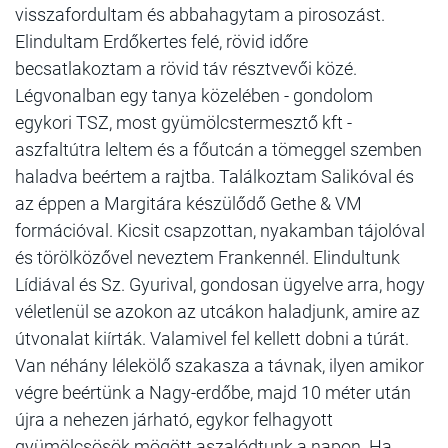
visszafordultam és abbahagytam a pirosozást.
Elindultam Erdőkertes felé, rövid időre
becsatlakoztam a rövid táv résztvevői közé.
Légvonalban egy tanya közelében - gondolom
egykori TSZ, most gyümölcstermesztő kft -
aszfaltútra leltem és a főutcán a tömeggel szemben
haladva beértem a rajtba. Találkoztam Salikóval és
az éppen a Margitára készülődő Gethe & VM
formációval. Kicsit csapzottan, nyakamban tájolóval
és törölközővel neveztem Frankennél. Elindultunk
Lídiával és Sz. Gyurival, gondosan ügyelve arra, hogy
véletlenül se azokon az utcákon haladjunk, amire az
útvonalat kiírták. Valamivel fel kellett dobni a túrát.
Van néhány lélekölő szakasza a távnak, ilyen amikor
végre beértünk a Nagy-erdőbe, majd 10 méter után
újra a nehezen járható, egykor felhagyott
gyümölcsösök mögött aszalódtunk a napon. Ha