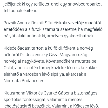
jelöljenek ki egy területet, ahol egy snowboardparkot
fel tudnak építeni.
Bozsik Anna a Bozsik Sífutóiskola vezetője magától
értetődően a sífutók számára szeretné, ha megfelelő
pályát alakítanának ki, amelyen gyakorolhatnak.
Kideóelőadást tartott a külföldi, főként a norvég
példáról Dr. Jeszenszky Géza Magyarország
norvégiai nagykövete. Követendőként mutatta be
Oslót, ahol szintén tömegközlekedési eszközökkel
elérhető a városban lévő sípálya, akárcsak a
Normafa Budapesten.
Klausmann Viktor és Gyurkó Gábor a biztonságos
sportolás fontosságát, valamint a mentési
lehetőségekről beszéltek. Valamint a Kékesen lévő,