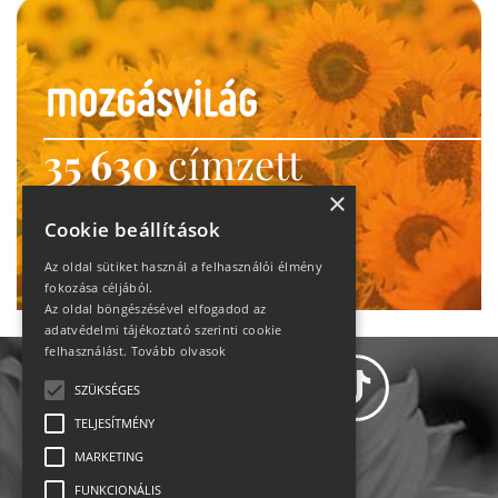
35 630
címzett
heti motiváció
×
Cookie beállítások
Ne maradj le!
Az oldal sütiket használ a felhasználói élmény
fokozása céljából.
Az oldal böngészésével elfogadod az
adatvédelmi tájékoztató szerinti cookie
felhasználást.
Tovább olvasok
SZÜKSÉGES
TELJESÍTMÉNY
MARKETING
Adatvédelem
FUNKCIONÁLIS