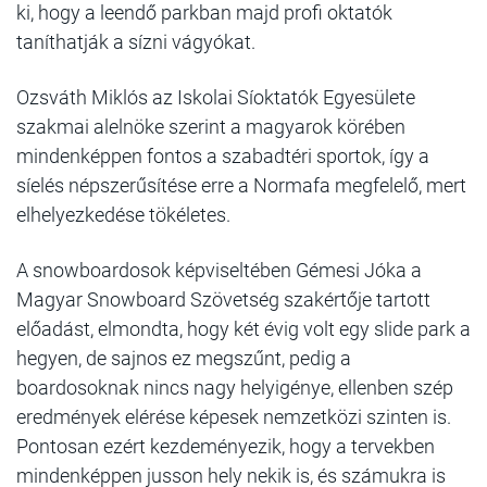
ki, hogy a leendő parkban majd profi oktatók
taníthatják a sízni vágyókat.
Ozsváth Miklós az Iskolai Síoktatók Egyesülete
szakmai alelnöke szerint a magyarok körében
mindenképpen fontos a szabadtéri sportok, így a
síelés népszerűsítése erre a Normafa megfelelő, mert
elhelyezkedése tökéletes.
A snowboardosok képviseltében Gémesi Jóka a
Magyar Snowboard Szövetség szakértője tartott
előadást, elmondta, hogy két évig volt egy slide park a
hegyen, de sajnos ez megszűnt, pedig a
boardosoknak nincs nagy helyigénye, ellenben szép
eredmények elérése képesek nemzetközi szinten is.
Pontosan ezért kezdeményezik, hogy a tervekben
mindenképpen jusson hely nekik is, és számukra is