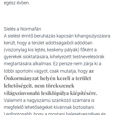
egész évben.
Síelés a Normafán
A síelést érintő beruházás
kapcsán kihangsúlyozásra
került, hogy a terület adottságaiból adódóan
(viszonylag kis lejtés, keskeny pályák) főként a
gyerekek síoktatására, kihelyezett testnevelésórák
megtartására alkalmas. Ez persze nem zárja ki a
az
többi sportolni vágyót, csak mutatja, hogy
Önkormányzat helyén kezeli a terület
lehetőségeit, nem törekszenek
világszínvonalú lesiklópálya kiépítésére.
Valamint a nagyszámú szánkózó számára is
megfelelő lehetőségeket kívánnak biztosítani.
Legfontosabb, hogy a mostani balesetveszélyes és