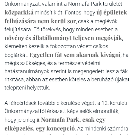
Önkormányzat, valamint a Normafa Park területét
közparkká
új épületek
minősítik át. Fontos, hogy
felhúzására nem kerül sor
, csak a meglévők
felújítására. Fő törekvés, hogy minden esetben a
növény és állatállományt teljesen megóvják
,
kiemelten kezelik a fokozottan védett csíkos
Egyetlen fát sem akarnak kivágni
boglárkát.
, ha
mégis szükséges, és a természetvédelmi
hatástanulmányok szerint is megengedett lesz a fák
ritkítása, abban az esetben köteles a beruházó újakat
telepíteni helyettük.
A félreértések további elkerülése végett
a 12. kerületi
Önkormányzattól érkezett képviselők elmondták,
a Normafa Park, csak egy
hogy jelenleg
elképzelés, egy koncepció
. Az mindenki számára