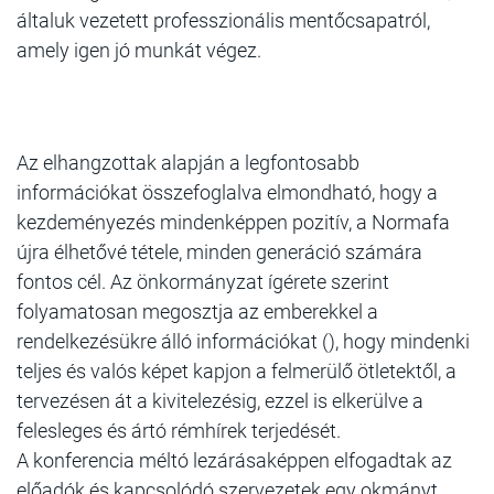
általuk vezetett professzionális mentőcsapatról,
amely igen jó munkát végez.
Az elhangzottak alapján a legfontosabb
információkat összefoglalva
elmondható, hogy a
kezdeményezés mindenképpen pozitív, a Normafa
újra élhetővé tétele, minden generáció számára
fontos cél. Az önkormányzat ígérete szerint
folyamatosan megosztja az emberekkel a
rendelkezésükre álló információkat (), hogy mindenki
teljes és valós képet kapjon a felmerülő ötletektől, a
tervezésen át a kivitelezésig, ezzel is elkerülve a
felesleges és ártó rémhírek terjedését.
A konferencia méltó lezárásaképpen elfogadtak az
előadók és kapcsolódó szervezetek egy okmányt,