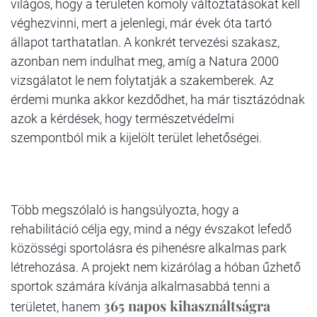
világos, hogy a területen komoly változtatásokat kell
véghezvinni, mert a jelenlegi, már évek óta tartó
állapot tarthatatlan. A konkrét tervezési szakasz,
azonban nem indulhat meg, amíg a Natura 2000
vizsgálatot le nem folytatják a szakemberek. Az
érdemi munka akkor kezdődhet, ha már tisztázódnak
azok a kérdések, hogy természetvédelmi
szempontból mik a kijelölt terület lehetőségei.
Több megszólaló is hangsúlyozta
, hogy a
rehabilitáció célja egy, mind a négy évszakot lefedő
közösségi sportolásra és pihenésre alkalmas park
létrehozása. A projekt nem kizárólag a hóban űzhető
sportok számára kívánja alkalmasabbá tenni a
365 napos kihasználtságra
területet, hanem