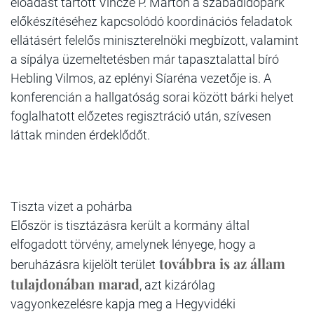
előadást tartott Vincze P. Márton a szabadidőpark
előkészítéséhez kapcsolódó koordinációs feladatok
ellátásért felelős miniszterelnöki megbízott, valamint
a sípálya üzemeltetésben már tapasztalattal bíró
Hebling Vilmos, az eplényi Síaréna vezetője is. A
konferencián a hallgatóság sorai között bárki helyet
foglalhatott előzetes regisztráció után, szívesen
láttak minden érdeklődőt.
Tiszta vizet a pohárba
Először is tisztázásra került
a kormány által
elfogadott törvény, amelynek lényege, hogy a
továbbra is az állam
beruházásra kijelölt terület
tulajdonában marad
, azt kizárólag
vagyonkezelésre kapja meg a Hegyvidéki