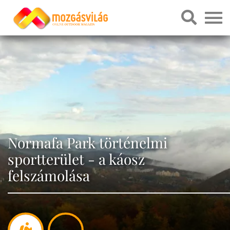
Normafa Park történelmi
sportterület - a káosz
felszámolása