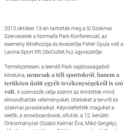
2013.október 13-án tartották meg a Sí Szakmai
Szervezetek a
Normafa Park Konferenciát
, az
esemény létrehozója és levezetője Fehér Gyula volt a
Lavina-Sport Kft (SkiOutlet.hu) ügyvezetője.
Természetesen, a leendő Park sajátosságaiból
nemcsak a téli sportokról, hanem a
kiindulva,
területen űzött egyéb tevékenységekről is szó
volt.
A szervezők célja szerint az érintettek mind
elmondhatták véleményüket, ötleteiket a tervről és
szakmai javaslataikat. Képviseltették magukat a
síelők, a snowboardosok, sífutók, a 12. kerületi
Önkormányzat (Szabó Kalmár Éva, Mikó Gergely),