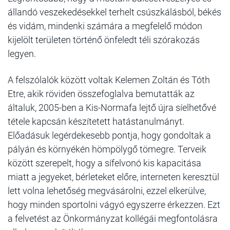
állandó veszekedésekkel terhelt csúszkálásból, békés
és vidám, mindenki számára a megfelelő módon
kijelölt területen történő önfeledt téli szórakozás
legyen.
A felszólalók között voltak Kelemen Zoltán és Tóth
Etre, akik röviden összefoglalva bemutatták az
általuk, 2005-ben a Kis-Normafa lejtő újra síelhetővé
tétele kapcsán készítetett hatástanulmányt.
Előadásuk legérdekesebb pontja, hogy gondoltak a
pályán és környékén hömpölygő tömegre. Terveik
között szerepelt, hogy a sífelvonó kis kapacitása
miatt a jegyeket, bérleteket előre, interneten keresztül
lett volna lehetőség megvásárolni, ezzel elkerülve,
hogy minden sportolni vágyó egyszerre érkezzen. Ezt
a felvetést az Önkormányzat kollégái megfontolásra