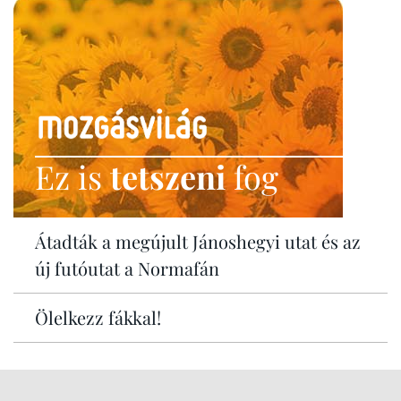
Ez is
tetszeni
fog
Átadták a megújult Jánoshegyi utat és az
új futóutat a Normafán
Ölelkezz fákkal!