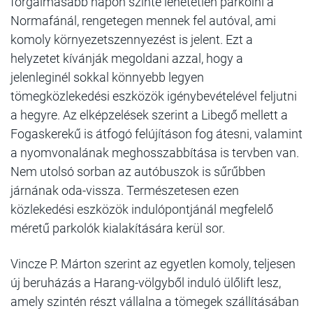
forgalmasabb napon szinte lehetetlen parkolni a
Normafánál, rengetegen mennek fel autóval, ami
komoly környezetszennyezést is jelent. Ezt a
helyzetet kívánják megoldani azzal, hogy a
jelenleginél sokkal könnyebb legyen
tömegközlekedési eszközök igénybevételével feljutni
a hegyre. Az elképzelések szerint a Libegő mellett a
Fogaskerekű is átfogó felújításon fog átesni, valamint
a nyomvonalának meghosszabbítása is tervben van.
Nem utolsó sorban az autóbuszok is sűrűbben
járnának oda-vissza. Természetesen ezen
közlekedési eszközök indulópontjánál megfelelő
méretű parkolók kialakítására kerül sor.
Vincze P. Márton szerint az egyetlen komoly, teljesen
új beruházás a Harang-völgyből induló ülőlift lesz,
amely szintén részt vállalna a tömegek szállításában