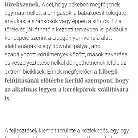
törekszenek.
A cél, hogy békében megférjenek
egymás mellett a bringások, a babakocsit tologató
anyukák, a szánkósok vagy éppen a sífutók. Ez a
törekvés jól látható a kezdeti tervekben is, például a
koncepció szerint a Libegő nyomvonala alatt
alakítanának ki egy downhill pályát, ahol
szabályozott körülmények között, mások zavarása
és veszélyeztetése nélkül döngethetnének lefelé az
a Libegő
extrém biciklisek. Ennek megfelelően
felújításánál előtérbe kerülő szempont, hogy
az alkalmas legyen a kerékpárok szállítására
is.
A fejlesztések kiemelt területe a közlekedés
, egy-egy