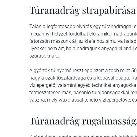
Túranadrág strapabírása
Talán a legfontosabb elvárás egy túranadrággal s
megannyi helyzet fordulhat elő, amikor nadrágunk 
fatörzsön mászunk át, sziklafalhoz simulva haladu
Ilyenkor nem árt, ha a nadrágunk anyaga ellenáll
szúrásoknak...
A gyártók túlnyomó részt épp ezért a több mint 50
nagy a szakítószilárdsága és a kopásállósága. 
vízlepergető, valamint egyéb technikai anyagokk
természetesen más, hasonló tulajdonságokkal rend
vászna, mely waxolással tehető vízlepergetővé, é
Túranadrág rugalmasság