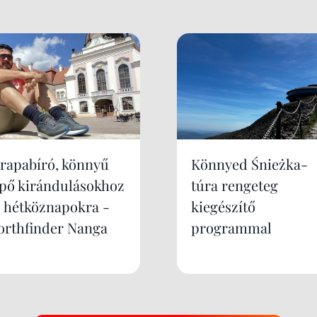
trapabíró, könnyű
Könnyed Śnieżka-
ipő kirándulásokhoz
túra rengeteg
s hétköznapokra -
kiegészítő
orthfinder Nanga
programmal