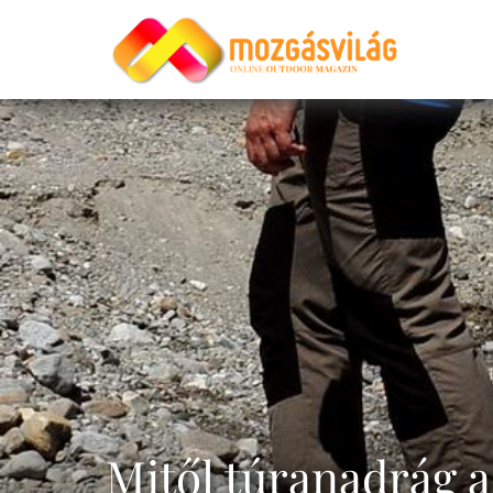
Mitől túranadrág 