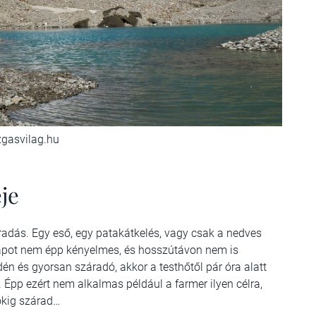
zgasvilag.hu
je
radás. Egy eső, egy patakátkelés, vagy csak a nedves
napot nem épp kényelmes, és hosszútávon nem is
n és gyorsan száradó, akkor a testhőtől pár óra alatt
Épp ezért nem alkalmas például a farmer ilyen célra,
pokig szárad…