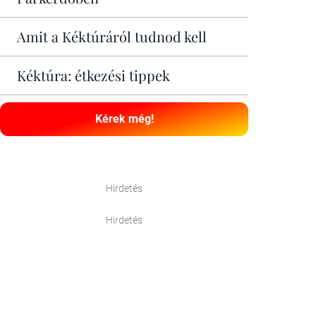
Amit a Kéktúráról tudnod kell
Kéktúra: étkezési tippek
Kérek még!
Hirdetés
Hirdetés