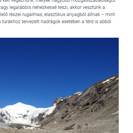
is kell végeznünk, melyek nagyobb mozgásszabadságot
agy legalábbis nehézkessé teszi, akkor vesztünk a
elő részei rugalmas, elasztikus anyagból állnak – mint
 túrákhoz tervezett nadrágok esetében a térd is abból