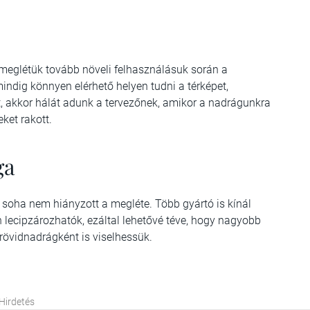
meglétük tovább növeli felhasználásuk során a
indig könnyen elérhető helyen tudni a térképet,
, akkor hálát adunk a tervezőnek, amikor a nadrágunkra
ket rakott.
ga
soha nem hiányzott a megléte. Több gyártó is kínál
 lecipzározhatók, ezáltal lehetővé téve, hogy nagyobb
rövidnadrágként is viselhessük.
Hirdetés