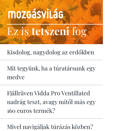
Ez is
tetszeni
fog
Kisdolog, nagydolog az erdőkben
Mit tegyünk, ha a túratársunk egy
medve
Fjällräven Vidda Pro Ventillated
nadrág teszt, avagy mitől más egy
160 euros termék?
Mivel navigáljak túrázás közben?