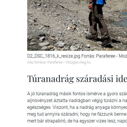
D2_DSC_1816_k_resize.jpg Forrás: Paraferee - Mo
Kép forrása: Paraferee - Mozgasvilag.hu
Túranadrág száradási ide
A jó túranadrág másik fontos ismérve a gyors szá
aljnövényzet áztatta nadrágban végig túrázni a 
egészséges. Viszont, ha a nadrág anyaga könnyedé
meg tud annyira száradni, hogy ne fázzunk benne. 
mert bár strapabíró, de ha egyszer vizes lesz, na