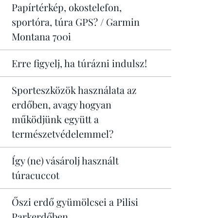
Papírtérkép, okostelefon,
sportóra, túra GPS? / Garmin
Montana 700i
Erre figyelj, ha túrázni indulsz!
Sporteszközök használata az
erdőben, avagy hogyan
működjünk együtt a
természetvédelemmel?
Így (ne) vásárolj használt
túracuccot
Őszi erdő gyümölcsei a Pilisi
Parkerdőben