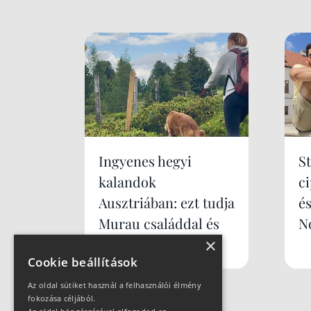
Ingyenes hegyi
S
kalandok
c
Ausztriában: ezt tudja
é
Murau családdal és
N
kutyával
×
Cookie beállítások
Az oldal sütiket használ a felhasználói élmény
fokozása céljából.