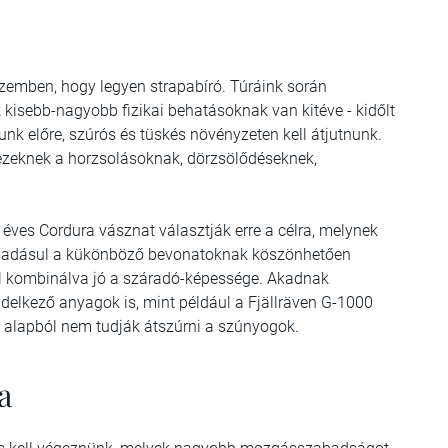
zemben, hogy legyen strapabíró. Túráink során
kisebb-nagyobb fizikai behatásoknak van kitéve - kidőlt
nk előre, szúrós és tüskés növényzeten kell átjutnunk.
 ezeknek a horzsolásoknak, dörzsölődéseknek,
 éves Cordura vásznat választják erre a célra, melynek
Ráadásul a kükönböző bevonatoknak köszönhetően
al kombinálva jó a száradó-képessége. Akadnak
elkező anyagok is, mint például a Fjällräven G-1000
s alapból nem tudják átszúrni a szúnyogok.
a