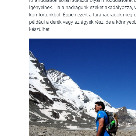
Kirándulások során sokszor olyan mozdulatokat 
igényelnek. Ha a nadrágunk ezeket akadályozza, v
komfortunkból. Éppen ezért a túranadrágok megfel
például a derék vagy az ágyék rész, de a könnyebb
készülhet.