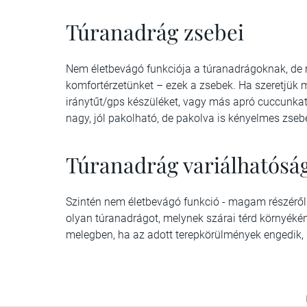
Túranadrág zsebei
Nem életbevágó funkciója a túranadrágoknak, de 
komfortérzetünket – ezek a zsebek. Ha szeretjük m
iránytűt/gps készüléket, vagy más apró cuccunkat
nagy, jól pakolható, de pakolva is kényelmes zsebe
Túranadrág variálhatósá
Szintén nem életbevágó funkció - magam részéről 
olyan túranadrágot, melynek szárai térd környékén
melegben, ha az adott terepkörülmények engedik, 