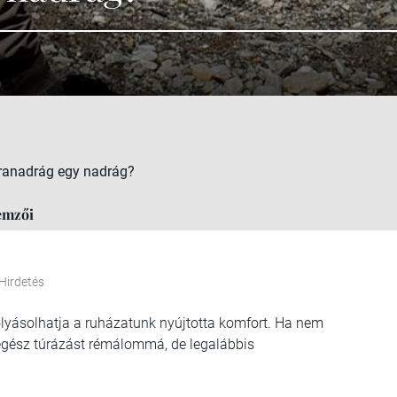
úranadrág egy nadrág?
lemzői
Hirdetés
lyásolhatja a ruházatunk nyújtotta komfort. Ha nem
 egész túrázást rémálommá, de legalábbis