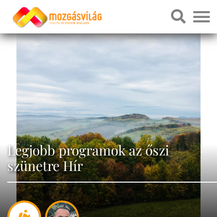
Legjobb programok az őszi
szünetre Hír