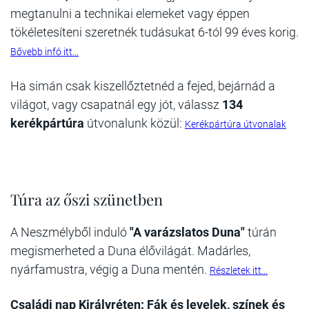
megtanulni a technikai elemeket vagy éppen
tökéletesíteni szeretnék tudásukat 6-tól 99 éves korig.
Bővebb infó itt...
Ha simán csak kiszellőztetnéd a fejed, bejárnád a
világot, vagy csapatnál egy jót, válassz
134
kerékpártúra
útvonalunk közül:
Kerékpártúra útvonalak
Túra az őszi szünetben
A Neszmélyből induló
"A varázslatos Duna"
túrán
megismerheted a Duna élővilágát. Madárles,
nyárfamustra, végig a Duna mentén.
Részletek itt...
Családi nap Királyréten: Fák és levelek, színek és