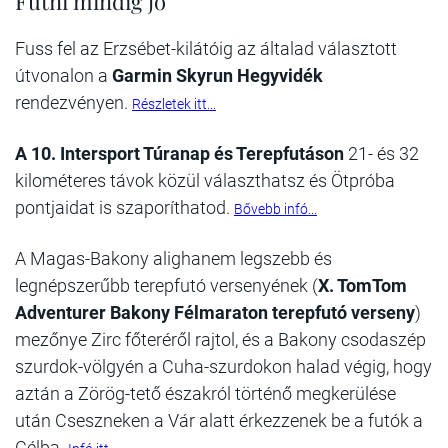
Futni mindig jó
Fuss fel az Erzsébet-kilátóig az általad választott
útvonalon a
Garmin Skyrun Hegyvidék
rendezvényen.
Részletek itt...
A 10. Intersport Túranap és Terepfutáson
21- és 32
kilométeres távok közül választhatsz és Ötpróba
pontjaidat is szaporíthatod.
Bővebb infó...
A Magas-Bakony alighanem legszebb és
legnépszerűbb terepfutó versenyének (
X. TomTom
Adventurer Bakony Félmaraton terepfutó verseny
)
mezőnye Zirc főteréről rajtol, és a Bakony csodaszép
szurdok-völgyén a Cuha-szurdokon halad végig, hogy
aztán a Zörög-tető északról történő megkerülése
után Cseszneken a Vár alatt érkezzenek be a futók a
Célba.