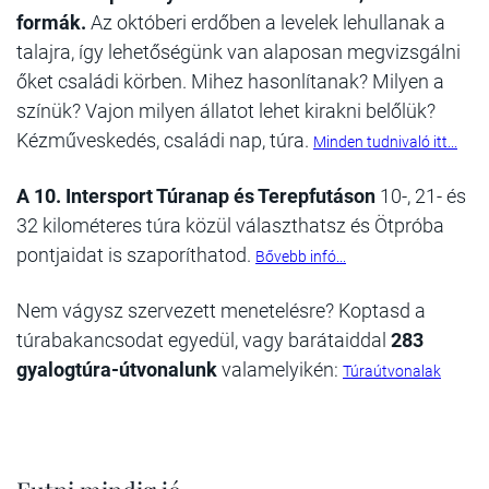
formák.
Az októberi erdőben a levelek lehullanak a
talajra, így lehetőségünk van alaposan megvizsgálni
őket családi körben. Mihez hasonlítanak? Milyen a
színük? Vajon milyen állatot lehet kirakni belőlük?
Kézműveskedés, családi nap, túra.
Minden tudnivaló itt...
A 10. Intersport Túranap és Terepfutáson
10-, 21- és
32 kilométeres túra közül választhatsz és Ötpróba
pontjaidat is szaporíthatod.
Bővebb infó...
Nem vágysz szervezett menetelésre? Koptasd a
túrabakancsodat egyedül, vagy barátaiddal
283
gyalogtúra-útvonalunk
valamelyikén:
Túraútvonalak