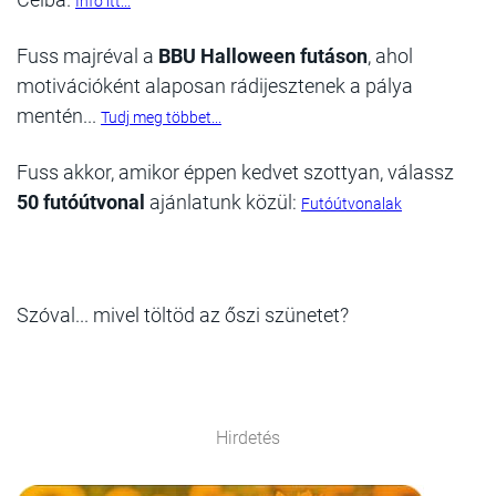
Infó itt...
Fuss majréval a
BBU Halloween futáson
, ahol
motivációként alaposan rádijesztenek a pálya
mentén...
Tudj meg többet...
Fuss akkor, amikor éppen kedvet szottyan, válassz
50 futóútvonal
ajánlatunk közül:
Futóútvonalak
Szóval... mivel töltöd az őszi szünetet?
Hirdetés