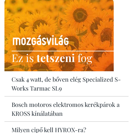
Ez is
tetszeni
fog
Csak 4 watt, de bőven elég Specialized S-
Works Tarmac SL9
Bosch motoros elektromos kerékpárok a
KROSS kínálatában
Milyen cipő kell HYROX-ra?