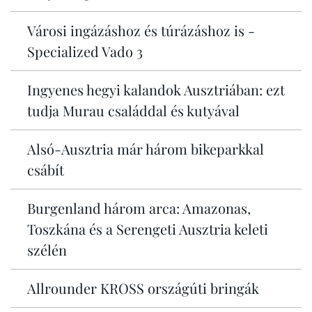
Városi ingázáshoz és túrázáshoz is -
Specialized Vado 3
Ingyenes hegyi kalandok Ausztriában: ezt
tudja Murau családdal és kutyával
Alsó-Ausztria már három bikeparkkal
csábít
Burgenland három arca: Amazonas,
Toszkána és a Serengeti Ausztria keleti
szélén
Allrounder KROSS országúti bringák