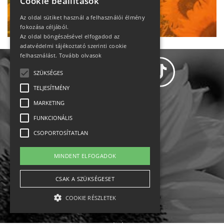
Cookie beállítások
Ne maradj le!
Az oldal sütiket használ a felhasználói élmény
fokozása céljából.
Az oldal böngészésével elfogadod az
adatvédelmi tájékoztató szerinti cookie
felhasználást.
Tovább olvasok
SZÜKSÉGES
TELJESÍTMÉNY
MARKETING
Adatvédelem
FUNKCIONÁLIS
CSOPORTOSÍTATLAN
Állásajánlatok
MINDENT ELFOGADOK
Impresszum-kapcsolat
CSAK A SZÜKSÉGESET
Jogi nyilatkozat
COOKIE RÉSZLETEK
Rólunk