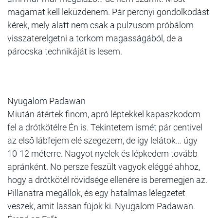
magamat kell leküzdenem. Pár percnyi gondolkodást
kérek, mely alatt nem csak a pulzusom próbálom
visszaterelgetni a torkom magasságából, de a
párocska technikáját is lesem.
Nyugalom Padawan
Miután átértek finom, apró léptekkel kapaszkodom
fel a drótkötélre Én is. Tekintetem ismét pár centivel
az első lábfejem elé szegezem, de így lelátok… úgy
10-12 méterre. Nagyot nyelek és lépkedem tovább
apránként. No persze feszült vagyok eléggé ahhoz,
hogy a drótkötél rövidsége ellenére is beremegjen az.
Pillanatra megállok, és egy hatalmas lélegzetet
veszek, amit lassan fújok ki. Nyugalom Padawan.