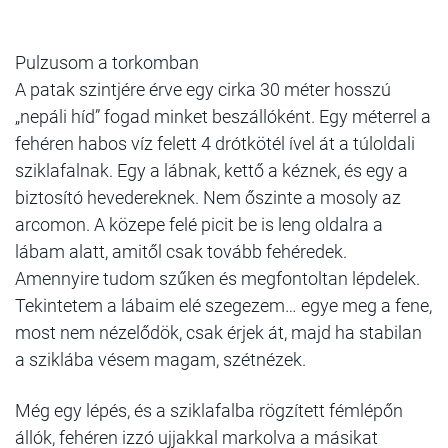
Pulzusom a torkomban
A patak szintjére érve egy cirka 30 méter hosszú
„nepáli híd” fogad minket beszállóként. Egy méterrel a
fehéren habos víz felett 4 drótkötél ível át a túloldali
sziklafalnak. Egy a lábnak, kettő a kéznek, és egy a
biztosító hevedereknek. Nem őszinte a mosoly az
arcomon. A közepe felé picit be is leng oldalra a
lábam alatt, amitől csak tovább fehéredek.
Amennyire tudom szűken és megfontoltan lépdelek.
Tekintetem a lábaim elé szegezem… egye meg a fene,
most nem nézelődök, csak érjek át, majd ha stabilan
a sziklába vésem magam, szétnézek.
Még egy lépés, és a sziklafalba rögzített fémlépőn
állók, fehéren izzó ujjakkal markolva a másikat