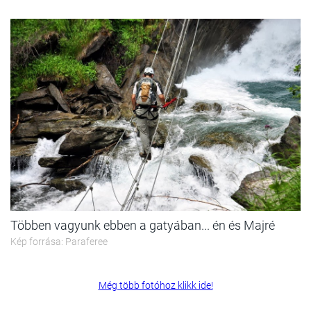
Többen vagyunk ebben a gatyában... én és Majré
Kép forrása: Paraferee
Még több fotóhoz klikk ide!