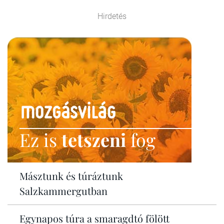
Hirdetés
Ez is
tetszeni
fog
Másztunk és túráztunk
Salzkammergutban
Egynapos túra a smaragdtó fölött