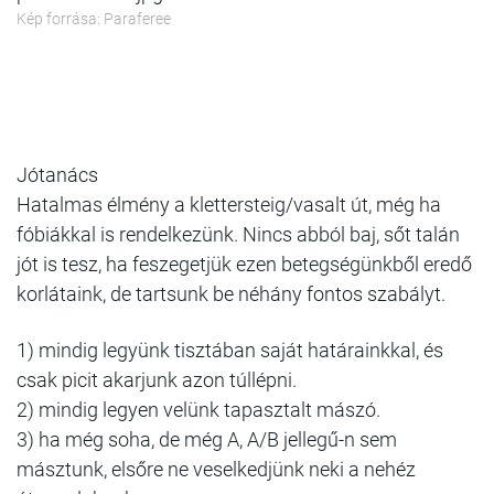
Kép forrása: Paraferee
Jótanács
Hatalmas élmény a klettersteig/vasalt út, még ha
fóbiákkal is rendelkezünk. Nincs abból baj, sőt talán
jót is tesz, ha feszegetjük ezen betegségünkből eredő
korlátaink, de tartsunk be néhány fontos szabályt.
1) mindig legyünk tisztában saját határainkkal, és
csak picit akarjunk azon túllépni.
2) mindig legyen velünk tapasztalt mászó.
3) ha még soha, de még A, A/B jellegű-n sem
másztunk, elsőre ne veselkedjünk neki a nehéz