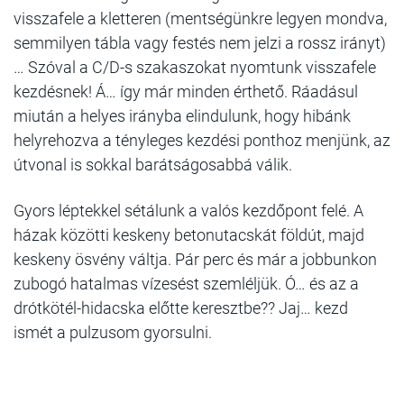
visszafele a kletteren (mentségünkre legyen mondva,
semmilyen tábla vagy festés nem jelzi a rossz irányt)
… Szóval a C/D-s szakaszokat nyomtunk visszafele
kezdésnek! Á… így már minden érthető. Ráadásul
miután a helyes irányba elindulunk, hogy hibánk
helyrehozva a tényleges kezdési ponthoz menjünk, az
útvonal is sokkal barátságosabbá válik.
Gyors léptekkel sétálunk a valós kezdőpont felé. A
házak közötti keskeny betonutacskát földút, majd
keskeny ösvény váltja. Pár perc és már a jobbunkon
zubogó hatalmas vízesést szemléljük. Ó… és az a
drótkötél-hidacska előtte keresztbe?? Jaj… kezd
ismét a pulzusom gyorsulni.