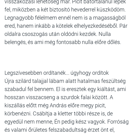
visszakozási lehetőség már. Picit bátortalanul lépek
fel, miközben a két biztosító hevederrel küszködöm.
Legnagyobb félelmem ennél nem is a magasságból
ered, hanem inkább a kötelek elhelyezkedéséből. Pár
oldalra csoszogás után oldódni kezdek. Nulla
belengés, és ami még fontosabb nulla előre dőlés.
Legszívesebben ordítanék... úgyhogy ordítok
Újra szilárd talajjal lábam alatt hatalmas feszültség
szabadul fel bennem. El is eresztek egy kiáltást, ami
hosszan visszacseng a szurdok falai között. A
kiszállás előtt még András előre megy picit,
körbenézni. Csábítja a kletter többi része is, de
egyedül nem menne, Én pedig kész vagyok. Forróság
és valami őrületes felszabadultság érzet önt el,