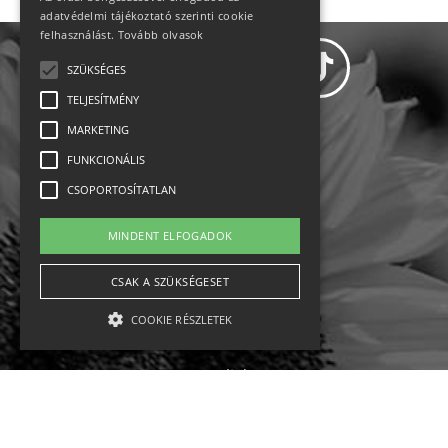
adatvédelmi tájékoztató szerinti cookie
felhasználást.
Tovább olvasok
SZÜKSÉGES
TELJESÍTMÉNY
MARKETING
Adatvédelem
FUNKCIONÁLIS
CSOPORTOSÍTATLAN
Állásajánlatok
MINDENT ELFOGADOK
Impresszum-kapcsolat
CSAK A SZÜKSÉGESET
Jogi nyilatkozat
COOKIE RÉSZLETEK
Rólunk
English
Szükséges
Teljesítmény
Marketing
Funkcionális
Csoportosítatlan
Ebike
Osztrák sípályák
Magyar sípályák