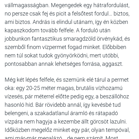
vállmagasságban. Megengedek egy hátrafordulást,
no persze csak fej és picit a felsőtest fordul… biztos,
ami biztos. András is elindul utánam, így én közben
kapaszkodom tovább felfele. A forduló után
jobbunkon fantasztikus smaragdzöld örvénykád, és
szemből finom vízpermet fogad minket. Előbbiben
nem túl sokat tudok gyönyörködni, mert utóbbi,
pontosabban annak lehetséges forrása, aggaszt.
Még két lépés felfele, és szemünk elé tárul a permet
oka: egy 20-25 méter magas, brutális vízhozamú
vízesés, pár méterrel előtte pedig egy, a beszállóhoz
hasonló híd. Bár rövidebb annál, így kevésbé tud
belengeni, a szakadatlanul áramló és rátapadó
vízpára nem hagyja a kezembe állt görcsöt lazulni.
Időközben megelőz minket egy pár, olyan tempóval,
ami már-már megalázó… de nem számít. Most