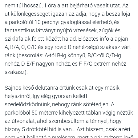
nem túl hosszú, 1 óra alatt bejárható vasalt utat. Az
út különlegességét igazán az adja, hogy a beszállója
a parkolótól 10 percnyi gyaloglással elérhető, és
fantasztikus látványt nyújtó vízesések, zúgók és
sziklafalak felett-között halad. Előzetes infó alapján
A, B/A, C, C/D és egy rövid D nehézségű szakasz várt
ránk (besorolás: A-tól B-ig könnyű, B/C-től C/D-ig
nehéz, D-E/F nagyon nehéz, és F-F/G extrém nehéz
szakasz).
Sajnos késő délutánra értünk csak át egy másik
helyszínről, így elég gyorsan kellett
szedelődzködnünk, nehogy ránk sötétedjen. A
parkolóból 50 méterre kihelyezett táblán végig néztük
az útvonalat, ahol szembesültem a ténnyel, hogy
bizony 5 drótkötél híd is van… Azt hiszem, csak azért
nem volt hallható a nyelésem, mert a pár méterre levő