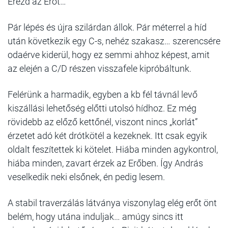
Érezd az Erőt…
Pár lépés és újra szilárdan állok. Pár méterrel a híd
után következik egy C-s, nehéz szakasz… szerencsére
odaérve kiderül, hogy ez semmi ahhoz képest, amit
az elején a C/D részen visszafele kipróbáltunk.
Felérünk a harmadik, egyben a kb fél távnál levő
kiszállási lehetőség előtti utolsó hídhoz. Ez még
rövidebb az előző kettőnél, viszont nincs „korlát”
érzetet adó két drótkötél a kezeknek. Itt csak egyik
oldalt feszítettek ki kötelet. Hiába minden agykontrol,
hiába minden, zavart érzek az Erőben. Így András
veselkedik neki elsőnek, én pedig lesem.
A stabil traverzálás látványa viszonylag elég erőt önt
belém, hogy utána induljak… amúgy sincs itt