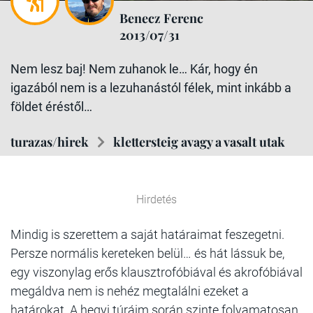
Benecz Ferenc
2013/07/31
Nem lesz baj! Nem zuhanok le… Kár, hogy én
igazából nem is a lezuhanástól félek, mint inkább a
földet éréstől…
turazas/hirek
klettersteig avagy a vasalt utak
Hirdetés
Mindig is szerettem a saját határaimat feszegetni.
Persze normális kereteken belül… és hát lássuk be,
egy viszonylag erős klausztrofóbiával és akrofóbiával
megáldva nem is nehéz megtalálni ezeket a
határokat. A hegyi túráim során szinte folyamatosan