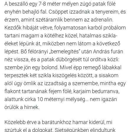
A beszálló egy 7-8 méter mélyen zúgó patak fölé
enyhén behajló fal. Csöppet izzadnak a tenyereim, és
érzem, amint szétáramlik bennem az adrenalin.
Kezdők hibáját vétve, folyamatosan karból próbálom
tartani magam a kötélhez közel, hatalmas szikla-
éleket lépünk át, miközben nem látom a következő
lépést. Bő félórányi „bemelegítés” után András furán
néz vissza, és a patak dübörgését túl ordítva közli:
szembe jön egy bolond. Mivel épp remegő lábakkal
terpesztek két szikla kiszögelés között, a sisakom
alól úgy ömlik az izzadtság a szemembe, mintha egy
flakont tartanának fejem fölé, karjaim bedurranva,
alattunk cirka 10 méternyi mélység… nem igazán
örülök a hírnek.
Közelebb érve a barátunkhoz hamar kiderül, mi
szúrtuk el a dolgokat. Sietségünkben elindultunk