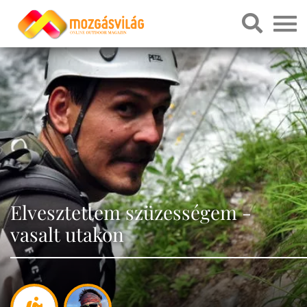
Elvesztettem szüzességem -
vasalt utakon