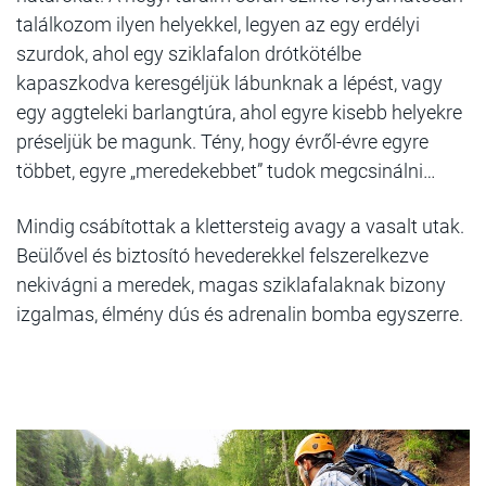
találkozom ilyen helyekkel, legyen az egy erdélyi
szurdok, ahol egy sziklafalon drótkötélbe
kapaszkodva keresgéljük lábunknak a lépést, vagy
egy aggteleki barlangtúra, ahol egyre kisebb helyekre
préseljük be magunk. Tény, hogy évről-évre egyre
többet, egyre „meredekebbet” tudok megcsinálni…
Mindig csábítottak a klettersteig avagy a vasalt utak.
Beülővel és biztosító hevederekkel felszerelkezve
nekivágni a meredek, magas sziklafalaknak bizony
izgalmas, élmény dús és adrenalin bomba egyszerre.