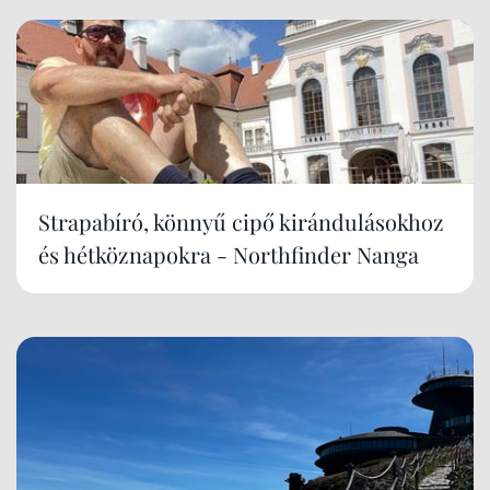
Strapabíró, könnyű cipő kirándulásokhoz
és hétköznapokra - Northfinder Nanga