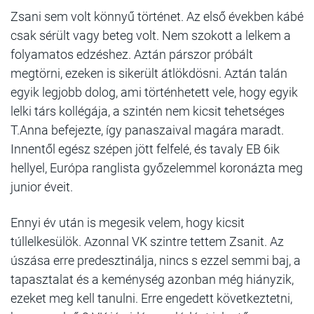
Zsani sem volt könnyű történet. Az első években kábé
csak sérült vagy beteg volt. Nem szokott a lelkem a
folyamatos edzéshez. Aztán párszor próbált
megtörni, ezeken is sikerült átlökdösni. Aztán talán
egyik legjobb dolog, ami történhetett vele, hogy egyik
lelki társ kollégája, a szintén nem kicsit tehetséges
T.Anna befejezte, így panaszaival magára maradt.
Innentől egész szépen jött felfelé, és tavaly EB 6ik
hellyel, Európa ranglista győzelemmel koronázta meg
junior éveit.
Ennyi év után is megesik velem, hogy kicsit
túllelkesülök. Azonnal VK szintre tettem Zsanit. Az
úszása erre predesztinálja, nincs s ezzel semmi baj, a
tapasztalat és a keménység azonban még hiányzik,
ezeket meg kell tanulni. Erre engedett következtetni,