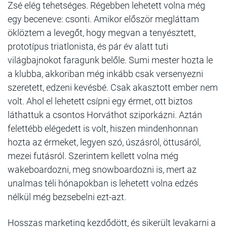
Zsé elég tehetséges. Régebben lehetett volna még
egy beceneve: csonti. Amikor először megláttam
öklöztem a levegőt, hogy megvan a tenyésztett,
prototípus triatlonista, és pár év alatt tuti
világbajnokot faragunk belőle. Sumi mester hozta le
a klubba, akkoriban még inkább csak versenyezni
szeretett, edzeni kevésbé. Csak akasztott ember nem
volt. Ahol el lehetett csípni egy érmet, ott biztos
láthattuk a csontos Horváthot sziporkázni. Aztán
felettébb elégedett is volt, hiszen mindenhonnan
hozta az érmeket, legyen szó, úszásról, öttusáról,
mezei futásról. Szerintem kellett volna még
wakeboardozni, meg snowboardozni is, mert az
unalmas téli hónapokban is lehetett volna edzés
nélkül még bezsebelni ezt-azt.
Hosszas marketing kezdődött, és sikerült levakarni a