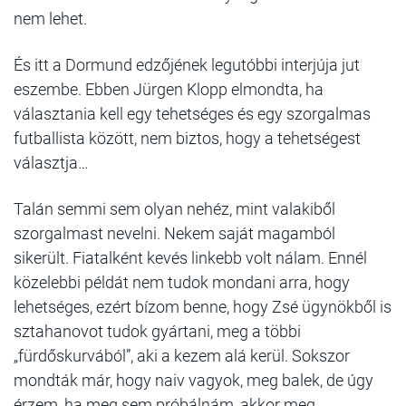
nem lehet.
És itt a Dormund edzőjének legutóbbi interjúja jut
eszembe. Ebben Jürgen Klopp elmondta, ha
választania kell egy tehetséges és egy szorgalmas
futballista között, nem biztos, hogy a tehetségest
választja…
Talán semmi sem olyan nehéz, mint valakiből
szorgalmast nevelni. Nekem saját magamból
sikerült. Fiatalként kevés linkebb volt nálam. Ennél
közelebbi példát nem tudok mondani arra, hogy
lehetséges, ezért bízom benne, hogy Zsé ügynökből is
sztahanovot tudok gyártani, meg a többi
„fürdőskurvából”, aki a kezem alá kerül. Sokszor
mondták már, hogy naiv vagyok, meg balek, de úgy
érzem, ha meg sem próbálnám, akkor meg