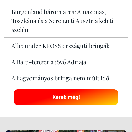
Burgenland három arca: Amazonas,
Toszkána és a Serengeti Ausztria keleti
szélén
Allrounder KROSS országúti bringák
A Balti-tenger a jövő Adriája
A hagyományos bringa nem múlt idő
Kérek még!