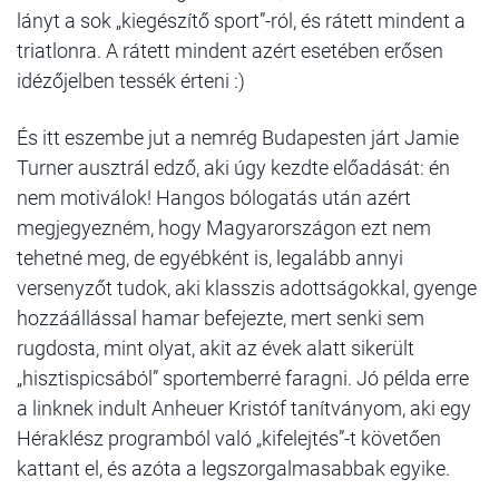
lányt a sok „kiegészítő sport”-ról, és rátett mindent a
triatlonra. A rátett mindent azért esetében erősen
idézőjelben tessék érteni :)
És itt eszembe jut a nemrég Budapesten járt Jamie
Turner ausztrál edző, aki úgy kezdte előadását: én
nem motiválok! Hangos bólogatás után azért
megjegyezném, hogy Magyarországon ezt nem
tehetné meg, de egyébként is, legalább annyi
versenyzőt tudok, aki klasszis adottságokkal, gyenge
hozzáállással hamar befejezte, mert senki sem
rugdosta, mint olyat, akit az évek alatt sikerült
„hisztispicsából” sportemberré faragni. Jó példa erre
a linknek indult Anheuer Kristóf tanítványom, aki egy
Héraklész programból való „kifelejtés”-t követően
kattant el, és azóta a legszorgalmasabbak egyike.