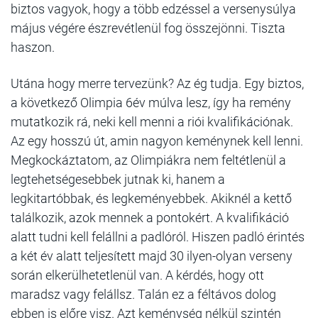
biztos vagyok, hogy a több edzéssel a versenysúlya
május végére észrevétlenül fog összejönni. Tiszta
haszon.
Utána hogy merre tervezünk? Az ég tudja. Egy biztos,
a következő Olimpia 6év múlva lesz, így ha remény
mutatkozik rá, neki kell menni a riói kvalifikációnak.
Az egy hosszú út, amin nagyon keménynek kell lenni.
Megkockáztatom, az Olimpiákra nem feltétlenül a
legtehetségesebbek jutnak ki, hanem a
legkitartóbbak, és legkeményebbek. Akiknél a kettő
találkozik, azok mennek a pontokért. A kvalifikáció
alatt tudni kell felállni a padlóról. Hiszen padló érintés
a két év alatt teljesített majd 30 ilyen-olyan verseny
során elkerülhetetlenül van. A kérdés, hogy ott
maradsz vagy felállsz. Talán ez a féltávos dolog
ebben is előre visz. Azt keménység nélkül szintén