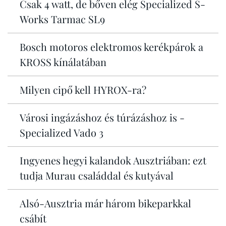
Csak 4 watt, de bőven elég Specialized S-
Works Tarmac SL9
Bosch motoros elektromos kerékpárok a
KROSS kínálatában
Milyen cipő kell HYROX-ra?
Városi ingázáshoz és túrázáshoz is -
Specialized Vado 3
Ingyenes hegyi kalandok Ausztriában: ezt
tudja Murau családdal és kutyával
Alsó-Ausztria már három bikeparkkal
csábít