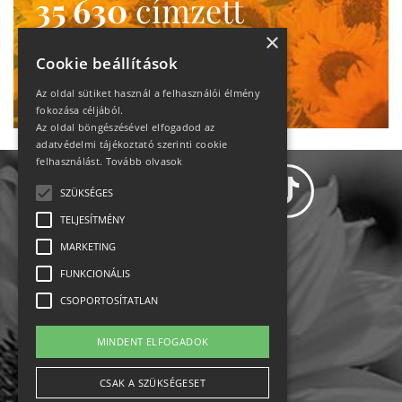
35 630
címzett
heti motiváció
×
Cookie beállítások
Ne maradj le!
Az oldal sütiket használ a felhasználói élmény
fokozása céljából.
Az oldal böngészésével elfogadod az
adatvédelmi tájékoztató szerinti cookie
felhasználást.
Tovább olvasok
SZÜKSÉGES
TELJESÍTMÉNY
MARKETING
Adatvédelem
FUNKCIONÁLIS
CSOPORTOSÍTATLAN
Állásajánlatok
MINDENT ELFOGADOK
Impresszum-kapcsolat
CSAK A SZÜKSÉGESET
Jogi nyilatkozat