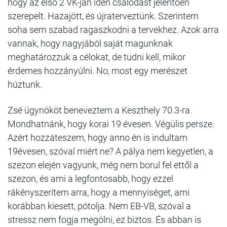
hogy az első 2 VK-ján idén csalódást jelentően
szerepelt. Hazajött, és újraterveztünk. Szerintem
soha sem szabad ragaszkodni a tervekhez. Azok arra
vannak, hogy nagyjából saját magunknak
meghatározzuk a célokat, de tudni kell, mikor
érdemes hozzányúlni. No, most egy merészet
húztunk.
Zsé ügynököt beneveztem a Keszthely 70.3-ra.
Mondhatnánk, hogy korai 19 évesen. Végülis persze.
Azért hozzáteszem, hogy anno én is indultam
19évesen, szóval miért ne? A pálya nem kegyetlen, a
szezon elején vagyunk, még nem borul fel ettől a
szezon, és ami a legfontosabb, hogy ezzel
rákényszerítem arra, hogy a mennyiséget, ami
korábban kiesett, pótolja. Nem EB-VB, szóval a
stressz nem fogja megölni, ez biztos. És abban is