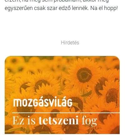
egyszerűen csak szar edző lennék. Na el hopp!
Hirdetés
Ez is
tetszeni
fog