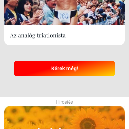
Az analóg triatlonista
Kérek még!
Hirdetés