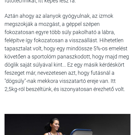
futótechnikát, itt képes lesz rá.
Aztán ahogy az alanyok gyógyulnak, az izmok
megszokják a mozgást, a géppel szépen
fokozatosan egyre több súly pakolható a lábra,
felépítve így fokozatosan a visszaállást. Hihetetlen
tapasztalat volt, hogy egy mindössze 5%-os emelést
követően a sportolóm panaszkodott, hogy majd meg
döglik saját súlyával kint... Ez egy másik kérdéskört
feszeget már, nevezetesen azt, hogy futásnál a
"dögsúly"-nak mekkora visszatartó ereje van. Itt
2,5kg-ról beszéltünk, és iszonyatosan érezhető volt.