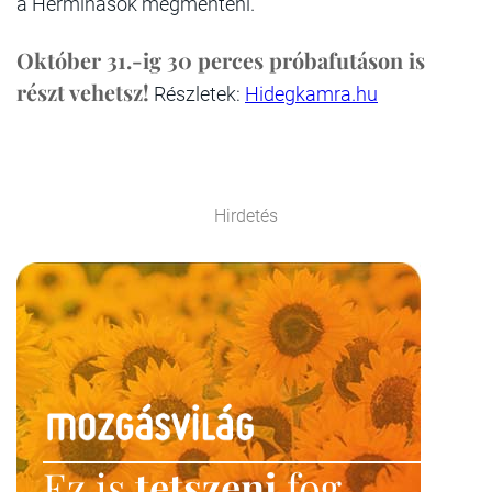
a Herminások megmenteni.
Október 31.-ig 30 perces próbafutáson is
részt vehetsz!
Részletek:
Hidegkamra.hu
Hirdetés
Ez is
tetszeni
fog