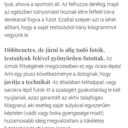
lyuk, ahova a sportoló áll. Az felhúzza derékig, majd
az egészben túlnyomást hoznak létre felfelé tolva
derekánál fogva a futót. Ezáltal szépen azt is lehet
állítani, hogy a saját testsúlyból hány kilogrammot
vegyünk le.
Döbbenetes, de járni is alig tudó futók,
testsúlyuk felével gyönyörűen futottak.
Az
izmok fittségének megörzésében ez egy óriási lépés!
Ami egy plusz következménye a dolognak, hogy
javítja a technikát
. Az általában telitalppal, vagy
sarokra lépő futók itt a szalagért gyakorlatilag le kell
nyújlanak, azaz garantált az aktív talajfogás.
Magyarul, aki esetleg saját súlyával egyszerűen
képtelen (vádli vagy boka gyengesége miatt)
huzamosabb ideig megvalósítani a tökéletes