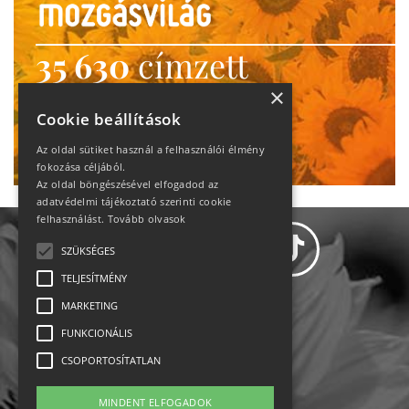
35 630
címzett
heti motiváció
×
Cookie beállítások
Ne maradj le!
Az oldal sütiket használ a felhasználói élmény
fokozása céljából.
Az oldal böngészésével elfogadod az
adatvédelmi tájékoztató szerinti cookie
felhasználást.
Tovább olvasok
SZÜKSÉGES
TELJESÍTMÉNY
MARKETING
Adatvédelem
FUNKCIONÁLIS
CSOPORTOSÍTATLAN
Állásajánlatok
MINDENT ELFOGADOK
Impresszum-kapcsolat