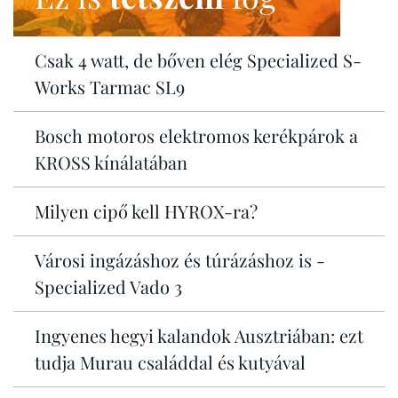
Csak 4 watt, de bőven elég Specialized S-
Works Tarmac SL9
Bosch motoros elektromos kerékpárok a
KROSS kínálatában
Milyen cipő kell HYROX-ra?
Városi ingázáshoz és túrázáshoz is -
Specialized Vado 3
Ingyenes hegyi kalandok Ausztriában: ezt
tudja Murau családdal és kutyával