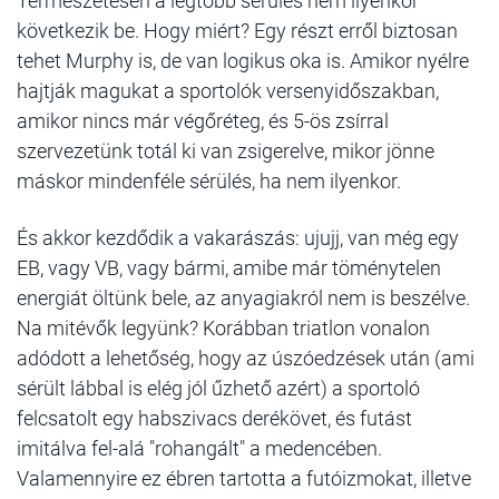
Természetesen a legtöbb sérülés nem ilyenkor
következik be. Hogy miért? Egy részt erről biztosan
tehet Murphy is, de van logikus oka is. Amikor nyélre
hajtják magukat a sportolók versenyidőszakban,
amikor nincs már végőréteg, és 5-ös zsírral
szervezetünk totál ki van zsigerelve, mikor jönne
máskor mindenféle sérülés, ha nem ilyenkor.
És akkor kezdődik a vakarászás: ujujj, van még egy
EB, vagy VB, vagy bármi, amibe már töménytelen
energiát öltünk bele, az anyagiakról nem is beszélve.
Na mitévők legyünk? Korábban triatlon vonalon
adódott a lehetőség, hogy az úszóedzések után (ami
sérült lábbal is elég jól űzhető azért) a sportoló
felcsatolt egy habszivacs derékövet, és futást
imitálva fel-alá "rohangált" a medencében.
Valamennyire ez ébren tartotta a futóizmokat, illetve