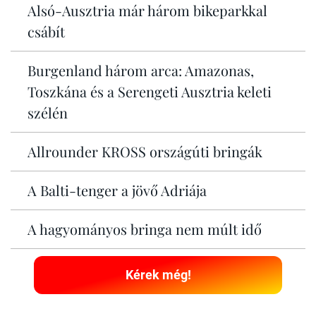
Alsó-Ausztria már három bikeparkkal
csábít
Burgenland három arca: Amazonas,
Toszkána és a Serengeti Ausztria keleti
szélén
Allrounder KROSS országúti bringák
A Balti-tenger a jövő Adriája
A hagyományos bringa nem múlt idő
Kérek még!