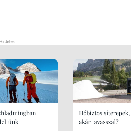
Hirdetés
chladmingban
Hóbiztos síterepek,
leltünk
akár tavasszal?