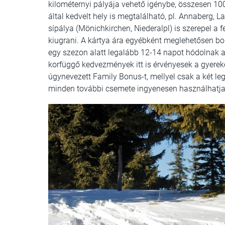
kilométernyi pályája vehető igénybe, összesen 100 
által kedvelt hely is megtalálható, pl. Annaberg,
sípálya (Mönichkirchen, Niederalpl) is szerepel a
kiugrani. A kártya ára egyébként meglehetősen bor
egy szezon alatt legalább 12-14 napot hódolnak 
korfüggő kedvezmények itt is érvényesek a gyereke
úgynevezett Family Bonus-t, mellyel csak a két leg
minden további csemete ingyenesen használhatja