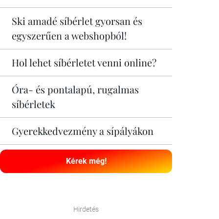
Ski amadé síbérlet gyorsan és
egyszerűen a webshopból!
Hol lehet síbérletet venni online?
Óra- és pontalapú, rugalmas
síbérletek
Gyerekkedvezmény a sípályákon
Kérek még!
Hirdetés