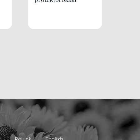
t
Rólunk
English