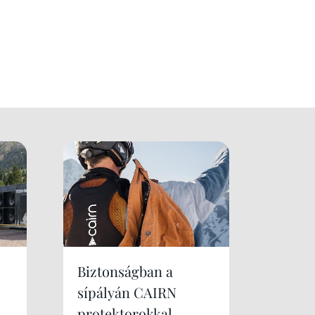
Biztonságban a
sípályán CAIRN
protektorokkal