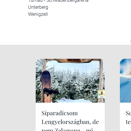
Turnau - Schwabenbergarena
Unterberg
Wenigzell
Síparadicsom
S
Lengyelországban, de
te
nem Zakopane... mi