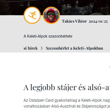
Takács Viktor
2024/01/25
A Keleti-Alpok szezonbérlete
si/hirek
Szezonbérlet a Keleti-Alpokban
A legjobb stájer és alsó-
Az Ostalpen Card gyakorlatilag a Keleti-Alpok nag
vonatkozásban Alsó-Ausztriát és Stájerországot jel