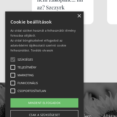
az? Szczyrk
×
Mountain Resort
Cookie beállítások
Az oldal sütiket használ a felhasználói élmény
fokozása céljából.
Az oldal böngészésével elfogadod az
adatvédelmi tájékoztató szerinti cookie
felhasználást.
Tovább olvasok
SZÜKSÉGES
TELJESÍTMÉNY
MARKETING
FUNKCIONÁLIS
CSOPORTOSÍTATLAN
MINDENT ELFOGADOK
CSAK A SZÜKSÉGESET
Adatvédelem
Állása