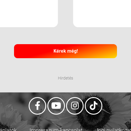
Kérek még!
Hirdetés
jánlatok
Impresszum-kapcsolat
Jogi nyilatkoza