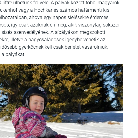
liftre ülhetünk fel vele. A pályák között több, magyarok
 Lackenhof vagy a Hochkar és számos határmenti kis
 felhozatalban, ahova egy napos síelésekre érdemes
sos, így csak azoknak éri meg, akik viszonylag sokszor,
a sízés szenvedélyének. A sípályákon megszokott
kre, illetve a nagycsaládosok igénybe vehetik az
idősebb gyerkőcnek kell csak bérletet vásárolniuk,
 a pályákat.