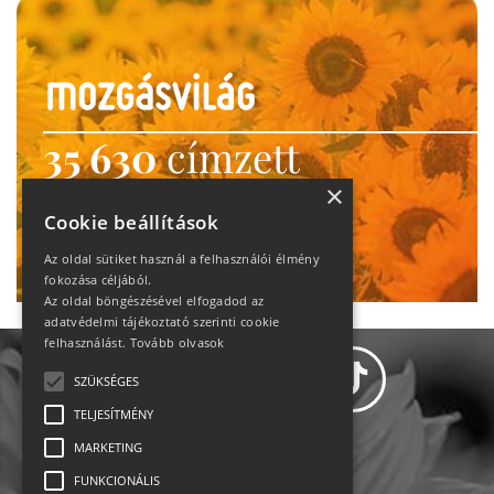
35 630
címzett
heti motiváció
×
Cookie beállítások
Ne maradj le!
Az oldal sütiket használ a felhasználói élmény
fokozása céljából.
Az oldal böngészésével elfogadod az
adatvédelmi tájékoztató szerinti cookie
felhasználást.
Tovább olvasok
SZÜKSÉGES
TELJESÍTMÉNY
MARKETING
Adatvédelem
FUNKCIONÁLIS