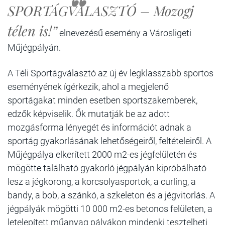
SPORTÁGVÁLASZTÓ – Mozogj
télen is!”
elnevezésű esemény a Városligeti
Műjégpályán.
A Téli Sportágválasztó
az új év legklasszabb sportos
eseményének ígérkezik, ahol a megjelenő
sportágakat minden esetben sportszakemberek,
edzők képviselik. Ők mutatják be az adott
mozgásforma lényegét és információt adnak a
sportág gyakorlásának lehetőségeiről, feltételeiről. A
Műjégpálya elkerített 2000 m2-es jégfelületén és
mögötte található gyakorló jégpályán kipróbálható
lesz a jégkorong, a korcsolyasportok, a curling, a
bandy, a bob, a szánkó, a szkeleton és a jégvitorlás. A
jégpályák mögötti 10 000 m2-es betonos felületen, a
letelepített műanyag pályákon mindenki tesztelheti