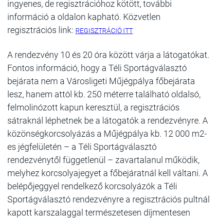
ingyenes, de regisztrációhoz kötött, további
információ a oldalon kapható. Közvetlen
regisztrációs link:
REGISZTRÁCIÓ ITT
A rendezvény 10 és 20 óra között várja a látogatókat.
Fontos információ, hogy a Téli Sportágválasztó
bejárata nem a Városligeti Műjégpálya főbejárata
lesz, hanem attól kb. 250 méterre található oldalsó,
felmolinózott kapun keresztül, a regisztrációs
sátraknál léphetnek be a látogatók a rendezvényre. A
közönségkorcsolyázás a Műjégpálya kb. 12 000 m2-
es jégfelületén – a Téli Sportágválasztó
rendezvénytől függetlenül – zavartalanul működik,
melyhez korcsolyajegyet a főbejáratnál kell váltani. A
belépőjeggyel rendelkező korcsolyázók a Téli
Sportágválasztó rendezvényre a regisztrációs pultnál
kapott karszalaggal természetesen díjmentesen