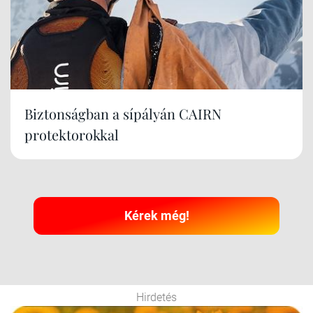
Biztonságban a sípályán CAIRN
protektorokkal
Kérek még!
Hirdetés