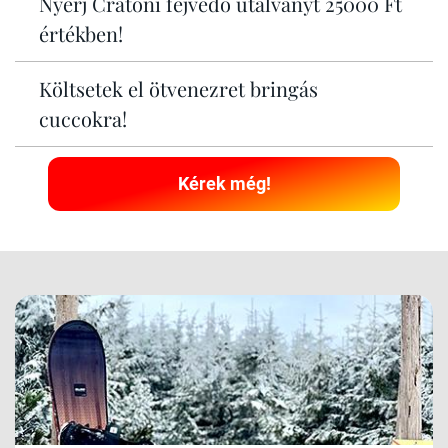
Nyerj Cratoni fejvédő utalványt 25000 Ft
értékben!
Költsetek el ötvenezret bringás
cuccokra!
Kérek még!