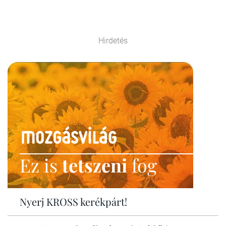
Hirdetés
Ez is
tetszeni
fog
Nyerj KROSS kerékpárt!