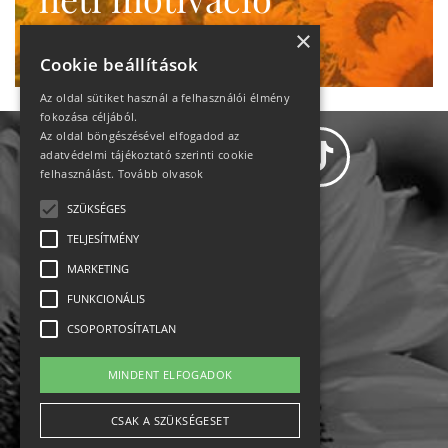
Ne maradj le!
×
Cookie beállítások
Az oldal sütiket használ a felhasználói élmény
fokozása céljából.
Az oldal böngészésével elfogadod az
adatvédelmi tájékoztató szerinti cookie
felhasználást.
Tovább olvasok
SZÜKSÉGES
Adatvédelem
TELJESÍTMÉNY
MARKETING
Állásajánlatok
FUNKCIONÁLIS
Impresszum-kapcsolat
CSOPORTOSÍTATLAN
Jogi nyilatkozat
MINDENT ELFOGADOK
Rólunk
CSAK A SZÜKSÉGESET