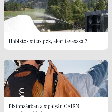
Hóbiztos síterepek, akár tavasszal?
Biztonságban a sípályán CAIRN