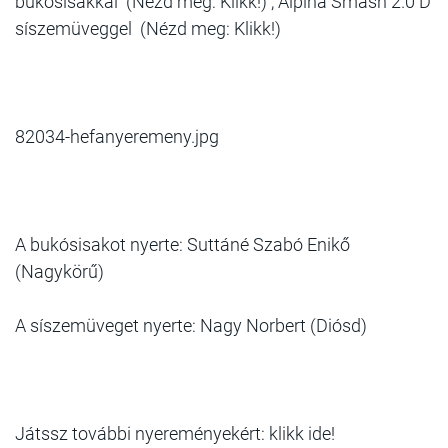
bukósisakkal (Nézd meg: Klikk!) , Alpina Smash 2.0 D
síszemüveggel (Nézd meg: Klikk!)
82034-hefanyeremeny.jpg
A bukósisakot nyerte: Suttáné Szabó Enikő
(Nagykörű)
A síszemüveget nyerte: Nagy Norbert (Diósd)
Játssz további nyereményekért: klikk ide!