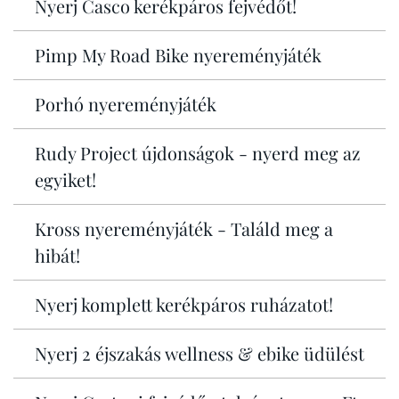
Nyerj Casco kerékpáros fejvédőt!
Pimp My Road Bike nyereményjáték
Porhó nyereményjáték
Rudy Project újdonságok - nyerd meg az
egyiket!
Kross nyereményjáték - Találd meg a
hibát!
Nyerj komplett kerékpáros ruházatot!
Nyerj 2 éjszakás wellness & ebike üdülést