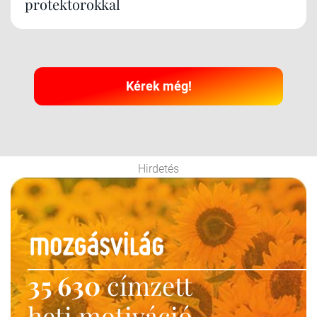
protektorokkal
Kérek még!
Hirdetés
35 630
címzett
heti motiváció