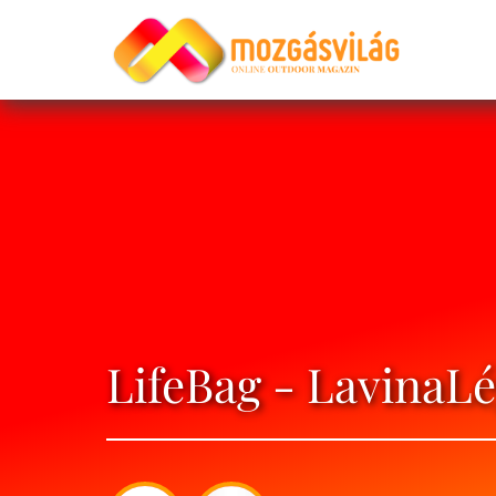
LifeBag - LavinaL