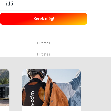
idő
Kérek még!
Hirdetés
Hirdetés