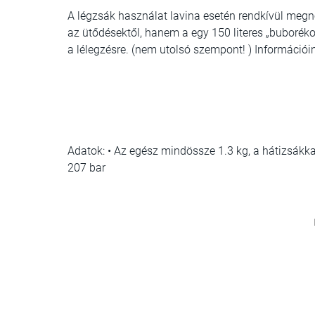
A légzsák használat lavina esetén rendkívül megnöv
az ütődésektől, hanem a egy 150 literes „buborékot
a lélegzésre. (nem utolsó szempont! ) Információin
Adatok: • Az egész mindössze 1.3 kg, a hátizsákk
207 bar