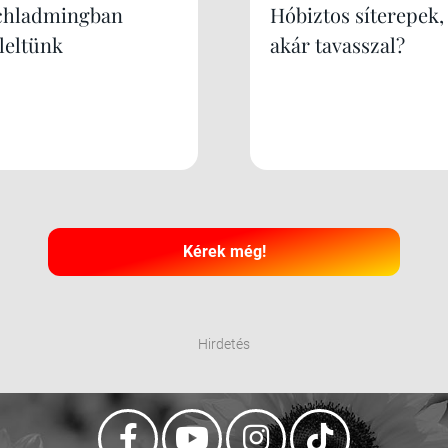
chladmingban
Hóbiztos síterepek,
leltünk
akár tavasszal?
Kérek még!
Hirdetés