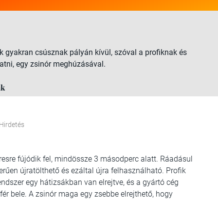
ik gyakran csúsznak pályán kívül, szóval a profiknak és
jatni, egy zsinór meghúzásával.
ák
Hirdetés
eresre fújódik fel, mindössze 3 másodperc alatt. Ráadásul
űen újratölthető és ezáltal újra felhasználható. Profik
endszer egy hátizsákban van elrejtve, és a gyártó cég
fér bele. A zsinór maga egy zsebbe elrejthető, hogy