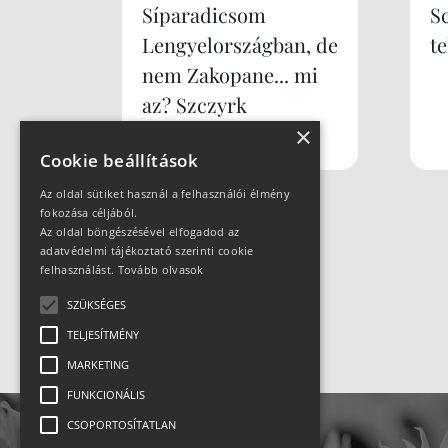
Síparadicsom
S
Lengyelországban, de
te
nem Zakopane... mi
az? Szczyrk
×
Mountain Resort
Cookie beállítások
Az oldal sütiket használ a felhasználói élmény
fokozása céljából.
Az oldal böngészésével elfogadod az
adatvédelmi tájékoztató szerinti cookie
felhasználást.
Tovább olvasok
SZÜKSÉGES
TELJESÍTMÉNY
MARKETING
FUNKCIONÁLIS
CSOPORTOSÍTATLAN