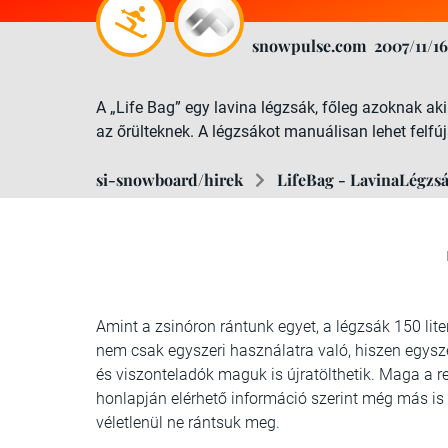
snowpulse.com
2007/11/16
A „Life Bag” egy lavina légzsák, főleg azoknak ak
az őrülteknek. A légzsákot manuálisan lehet felfú
si-snowboard/hirek
LifeBag - LavinaLégzs
Amint a zsinóron rántunk egyet, a légzsák 150 lit
nem csak egyszeri használatra való, hiszen egyszer
és viszonteladók maguk is újratölthetik. Maga a r
honlapján elérhető információ szerint még más is 
véletlenül ne rántsuk meg.