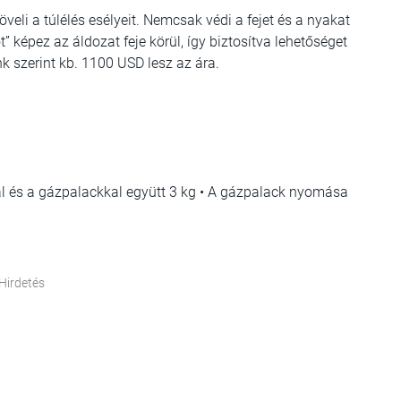
eli a túlélés esélyeit. Nemcsak védi a fejet és a nyakat
” képez az áldozat feje körül, így biztosítva lehetőséget
k szerint kb. 1100 USD lesz az ára.
al és a gázpalackkal együtt 3 kg • A gázpalack nyomása
Hirdetés