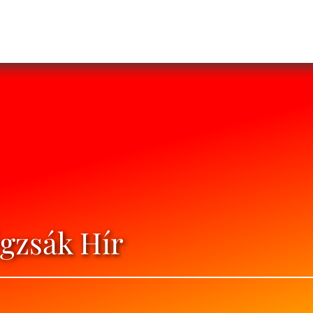
égzsák Hír