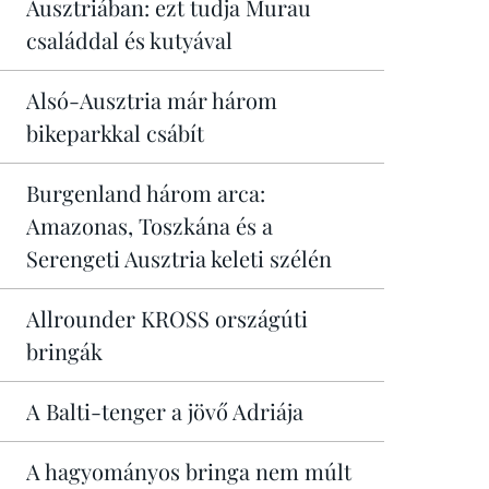
Ausztriában: ezt tudja Murau
családdal és kutyával
Alsó-Ausztria már három
bikeparkkal csábít
Burgenland három arca:
Amazonas, Toszkána és a
Serengeti Ausztria keleti szélén
Allrounder KROSS országúti
bringák
A Balti-tenger a jövő Adriája
A hagyományos bringa nem múlt