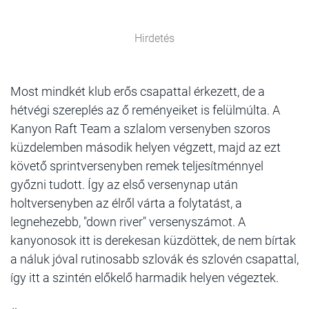
Hirdetés
Most mindkét klub erős csapattal érkezett, de a
hétvégi szereplés az ő reményeiket is felülmúlta. A
Kanyon Raft Team a szlalom versenyben szoros
küzdelemben második helyen végzett, majd az ezt
követő sprintversenyben remek teljesítménnyel
győzni tudott. Így az első versenynap után
holtversenyben az élről várta a folytatást, a
legnehezebb, "down river" versenyszámot. A
kanyonosok itt is derekesan küzdöttek, de nem bírtak
a náluk jóval rutinosabb szlovák és szlovén csapattal,
így itt a szintén előkelő harmadik helyen végeztek.