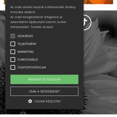
Az oldal sütiket használ a felhasználói élmény
fokozása céljából.
Az oldal böngészésével elfogadod az
adatvédelmi tájékoztató szerinti cookie
felhasználást.
Tovább olvasok
SZÜKSÉGES
Adatvédelem
TELJESÍTMÉNY
MARKETING
Állásajánlatok
FUNKCIONÁLIS
Impresszum-kapcsolat
CSOPORTOSÍTATLAN
Jogi nyilatkozat
MINDENT ELFOGADOK
Rólunk
CSAK A SZÜKSÉGESET
COOKIE RÉSZLETEK
English