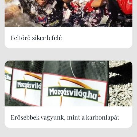
Feltörő siker lefelé
Erősebbek vagyunk, mint a karbonlapát