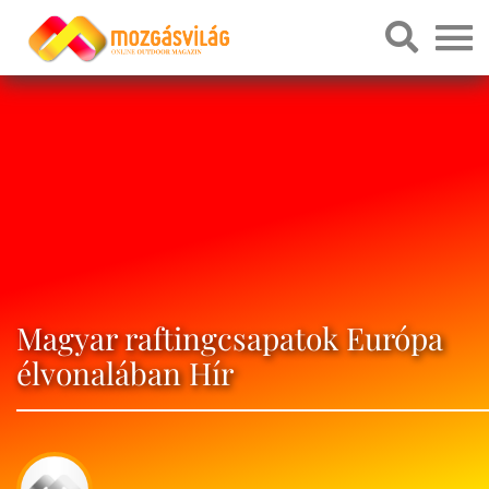
Magyar raftingcsapatok Európa
élvonalában Hír