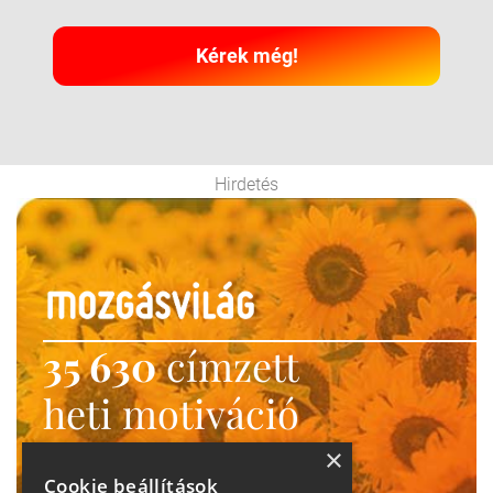
Kérek még!
Hirdetés
35 630
címzett
heti motiváció
Ne maradj le!
×
Cookie beállítások