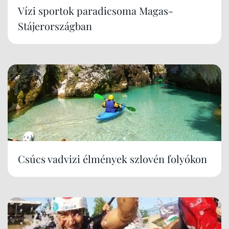
Vízi sportok paradicsoma Magas-
Stájerországban
Csúcs vadvizi élmények szlovén folyókon