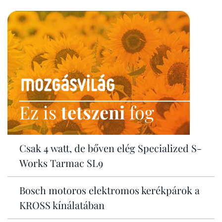
Ez is
tetszeni
fog
Csak 4 watt, de bőven elég Specialized S-
Works Tarmac SL9
Bosch motoros elektromos kerékpárok a
KROSS kínálatában