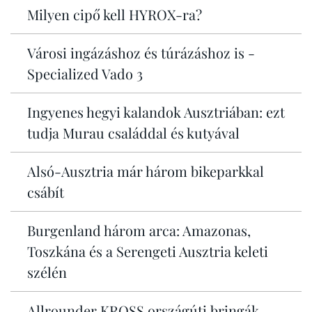
Milyen cipő kell HYROX-ra?
Városi ingázáshoz és túrázáshoz is -
Specialized Vado 3
Ingyenes hegyi kalandok Ausztriában: ezt
tudja Murau családdal és kutyával
Alsó-Ausztria már három bikeparkkal
csábít
Burgenland három arca: Amazonas,
Toszkána és a Serengeti Ausztria keleti
szélén
Allrounder KROSS országúti bringák