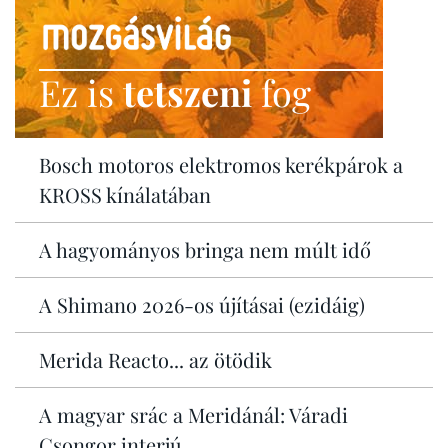
Ez is
tetszeni
fog
Bosch motoros elektromos kerékpárok a
KROSS kínálatában
A hagyományos bringa nem múlt idő
A Shimano 2026-os újításai (ezidáig)
Merida Reacto... az ötödik
A magyar srác a Meridánál: Váradi
Csongor interjú