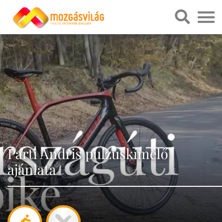
Parti Andris pulzuskímélő
ajánlata