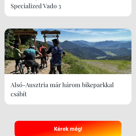
Specialized Vado 3
Alsó-Ausztria már három bikeparkkal
csábít
Kérek még!