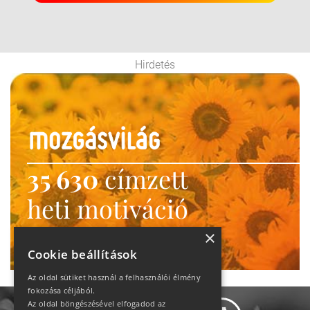
Hirdetés
35 630
címzett
heti motiváció
Ne maradj le!
×
Cookie beállítások
Az oldal sütiket használ a felhasználói élmény
fokozása céljából.
Az oldal böngészésével elfogadod az