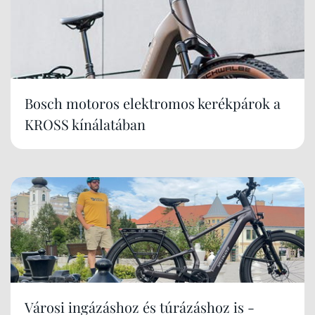
Bosch motoros elektromos kerékpárok a
KROSS kínálatában
Városi ingázáshoz és túrázáshoz is -