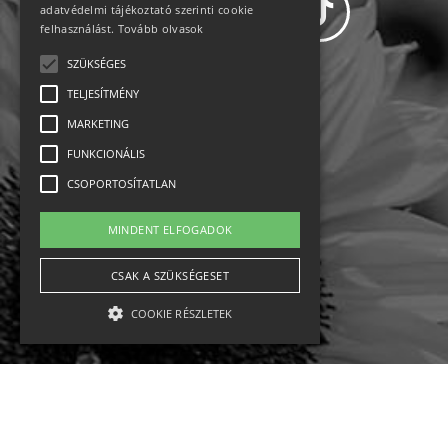
adatvédelmi tájékoztató szerinti cookie
felhasználást.
Tovább olvasok
SZÜKSÉGES
Adatvédelem
TELJESÍTMÉNY
MARKETING
Állásajánlatok
FUNKCIONÁLIS
Impresszum-kapcsolat
CSOPORTOSÍTATLAN
Jogi nyilatkozat
MINDENT ELFOGADOK
Rólunk
CSAK A SZÜKSÉGESET
COOKIE RÉSZLETEK
English
Ebike
Osztrák sípályák
Magyar sípályák
Szükséges
Teljesítmény
Marketing
Funkcionális
Csoportosítatlan
MTB kerékpár