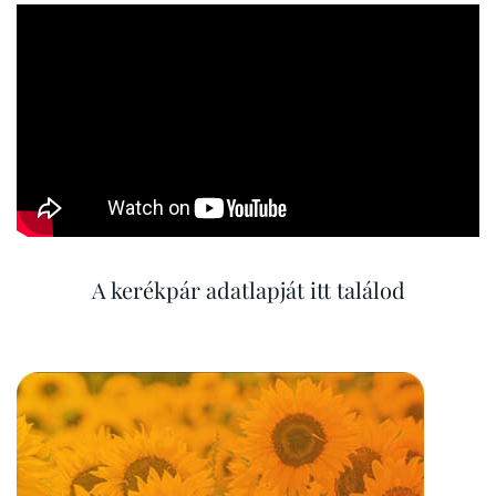
A kerékpár adatlapját itt találod