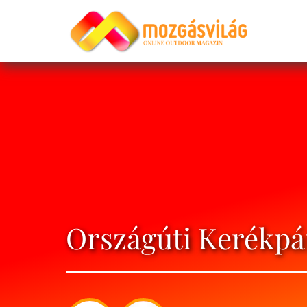
Országúti Kerékpá