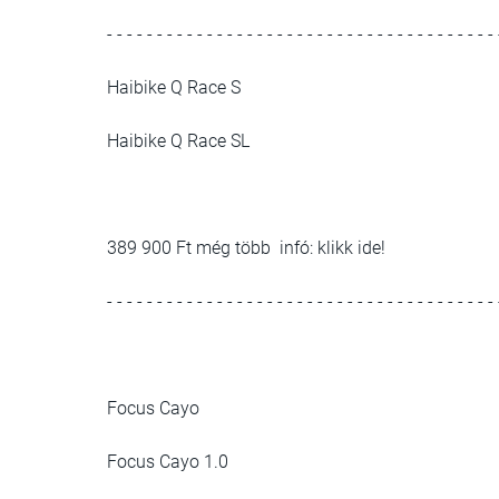
- - - - - - - - - - - - - - - - - - - - - - - - - - - - - - - - - - - - - - - 
Haibike Q Race S
Haibike Q Race SL
389 900 Ft még több infó: klikk ide!
- - - - - - - - - - - - - - - - - - - - - - - - - - - - - - - - - - - - - - - 
Focus Cayo
Focus Cayo 1.0