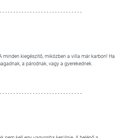
- - - - - - - - - - - - - - - - - - - - - - - - - - - - - -
A minden kiegészítő, miközben a villa már karbon! Ha
magadnak, a párodnak, vagy a gyerekednek.
- - - - - - - - - - - - - - - - - - - - - - - - - - - - - -
ak nem kell egy vagyonba kerülnie. A belépő a