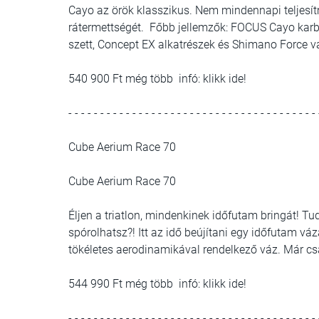
Cayo az örök klasszikus. Nem mindennapi teljesít
rátermettségét. Főbb jellemzők: FOCUS Cayo karb
szett, Concept EX alkatrészek és Shimano Force vá
540 900 Ft még több infó: klikk ide!
- - - - - - - - - - - - - - - - - - - - - - - - - - - - - - - - - - - - - - - 
Cube Aerium Race 70
Cube Aerium Race 70
Éljen a triatlon, mindenkinek időfutam bringát! T
spórolhatsz?! Itt az idő beújítani egy időfutam v
tökéletes aerodinamikával rendelkező váz. Már csak
544 990 Ft még több infó: klikk ide!
- - - - - - - - - - - - - - - - - - - - - - - - - - - - - - - - - - - - - - - 