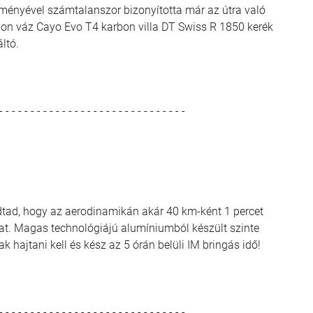
ményével számtalanszor bizonyította már az útra való
on váz Cayo Evo T4 karbon villa DT Swiss R 1850 kerék
ltó.
- - - - - - - - - - - - - - - - - - - - - - - - - - - - - -
udtad, hogy az aerodinamikán akár 40 km-ként 1 percet
ázat. Magas technológiájú alumíniumból készült szinte
 hajtani kell és kész az 5 órán belüli IM bringás idő!
- - - - - - - - - - - - - - - - - - - - - - - - - - - - - -