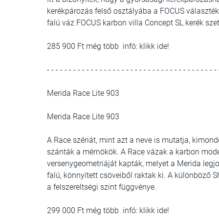
kerékpározás felső osztályába a FOCUS választé
falú váz FOCUS karbon villa Concept SL kerék szet
285 900 Ft még több infó: klikk ide!
- - - - - - - - - - - - - - - - - - - - - - - - - - - - - - - - - - - - - - - 
Merida Race Lite 903
Merida Race Lite 903
A Race szériát, mint azt a neve is mutatja, kimond
szánták a mérnökök. A Race vázak a karbon modell
versenygeometriáját kapták, melyet a Merida legjo
falú, könnyített csöveiből raktak ki. A különböző 
a felszereltségi szint függvénye.
299 000 Ft még több infó: klikk ide!