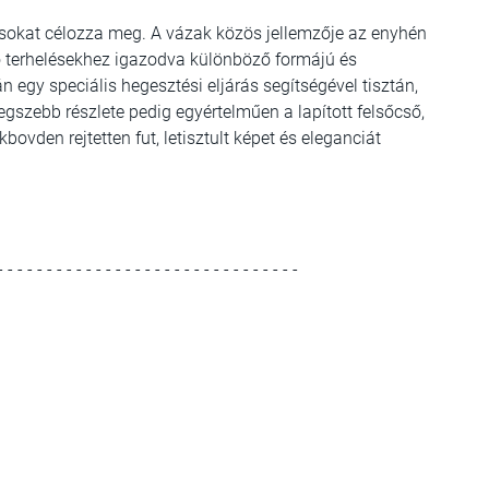
isokat célozza meg. A vázak közös jellemzője az enyhén
épő terhelésekhez igazodva különböző formájú és
 egy speciális hegesztési eljárás segítségével tisztán,
legszebb részlete pedig egyértelműen a lapított felsőcső,
vden rejtetten fut, letisztult képet és eleganciát
- - - - - - - - - - - - - - - - - - - - - - - - - - - - - - -