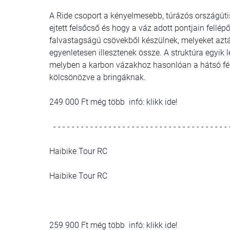
A Ride csoport a kényelmesebb, túrázós országút
ejtett felsőcső és hogy a váz adott pontjain fell
falvastagságú csövekből készülnek, melyeket aztán
egyenletesen illesztenek össze. A struktúra egyik 
melyben a karbon vázakhoz hasonlóan a hátsó fékbo
kölcsönözve a bringáknak.
249 000 Ft még több infó: klikk ide!
- - - - - - - - - - - - - - - - - - - - - - - - - - - - - - - - - - - - - - 
Haibike Tour RC
Haibike Tour RC
259 900 Ft még több infó: klikk ide!