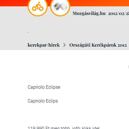
Mozgásvilág.hu
2012/02/2
.
kerekpar/hirek
Országúti Kerékpárok 2012
Capriolo Eclipse
Capriolo Eclips
119 990 Ft még több infó: klikk ide!