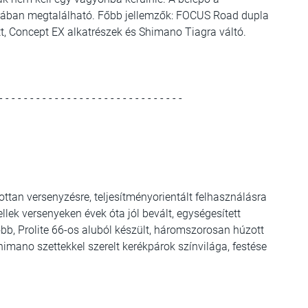
kában megtalálható. Főbb jellemzők: FOCUS Road dupla
t, Concept EX alkatrészek és Shimano Tiagra váltó.
- - - - - - - - - - - - - - - - - - - - - - - - - - - - - -
ottan versenyzésre, teljesítményorientált felhasználásra
ek versenyeken évek óta jól bevált, egységesített
bb, Prolite 66-os aluból készült, háromszorosan húzott
Shimano szettekkel szerelt kerékpárok színvilága, festése