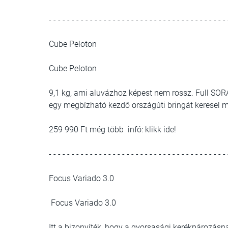
- - - - - - - - - - - - - - - - - - - - - - - - - - - - - - - - - - - - - - - 
Cube Peloton
Cube Peloton
9,1 kg, ami aluvázhoz képest nem rossz. Full SOR
egy megbízható kezdő országúti bringát keresel 
259 990 Ft még több infó: klikk ide!
- - - - - - - - - - - - - - - - - - - - - - - - - - - - - - - - - - - - - - - 
Focus Variado 3.0
Focus Variado 3.0
Itt a bizonyíték, hogy a gyorsasági kerékpározásn