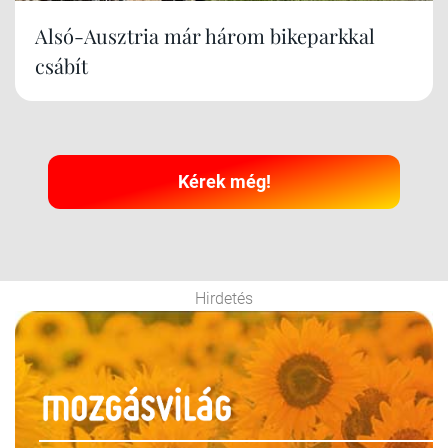
Alsó-Ausztria már három bikeparkkal
csábít
Kérek még!
Hirdetés