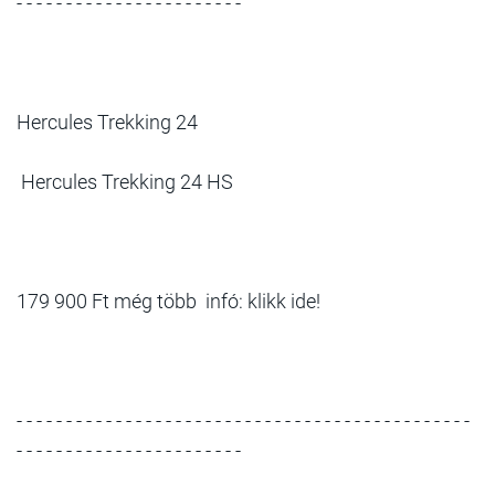
- - - - - - - - - - - - - - - - - - - - - - -
Hercules Trekking 24
Hercules Trekking 24 HS
179 900 Ft még több infó: klikk ide!
- - - - - - - - - - - - - - - - - - - - - - - - - - - - - - - - - - - - - - - - - - - - - -
- - - - - - - - - - - - - - - - - - - - - - -