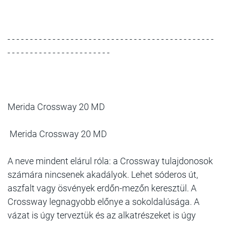
- - - - - - - - - - - - - - - - - - - - - - - - - - - - - - - - - - - - - - - - - - - - - -
- - - - - - - - - - - - - - - - - - - - - - -
Merida Crossway 20 MD
Merida Crossway 20 MD
A neve mindent elárul róla: a Crossway tulajdonosok
számára nincsenek akadályok. Lehet sóderos út,
aszfalt vagy ösvények erdőn-mezőn keresztül. A
Crossway legnagyobb előnye a sokoldalúsága. A
vázat is úgy terveztük és az alkatrészeket is úgy