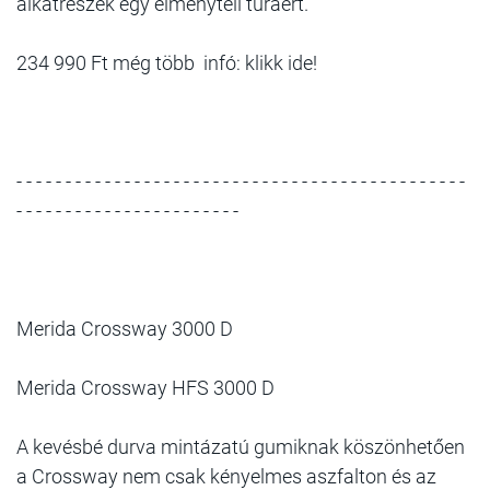
alkatrészek egy élményteli túráért.
234 990 Ft még több infó: klikk ide!
- - - - - - - - - - - - - - - - - - - - - - - - - - - - - - - - - - - - - - - - - - - - - -
- - - - - - - - - - - - - - - - - - - - - - -
Merida Crossway 3000 D
Merida Crossway HFS 3000 D
A kevésbé durva mintázatú gumiknak köszönhetően
a Crossway nem csak kényelmes aszfalton és az