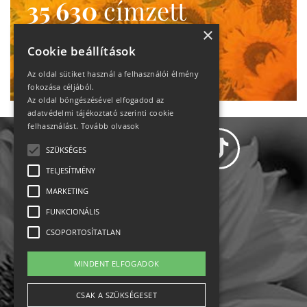
35 630
címzett
heti motiváció
×
Cookie beállítások
Ne maradj le!
Az oldal sütiket használ a felhasználói élmény
fokozása céljából.
Az oldal böngészésével elfogadod az
adatvédelmi tájékoztató szerinti cookie
felhasználást.
Tovább olvasok
SZÜKSÉGES
TELJESÍTMÉNY
MARKETING
Adatvédelem
FUNKCIONÁLIS
CSOPORTOSÍTATLAN
Állásajánlatok
MINDENT ELFOGADOK
Impresszum-kapcsolat
CSAK A SZÜKSÉGESET
Jogi nyilatkozat