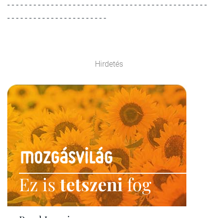
- - - - - - - - - - - - - - - - - - - - - - - - - - - - - - - - - - - - - - - - - - - - - -
- - - - - - - - - - - - - - - - - - - - - - -
Hirdetés
Ez is
tetszeni
fog