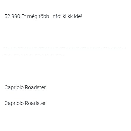
52 990 Ft még több infó: klikk ide!
- - - - - - - - - - - - - - - - - - - - - - - - - - - - - - - - - - - - - - - - - - - - - -
- - - - - - - - - - - - - - - - - - - - - - -
Capriolo Roadster
Capriolo Roadster