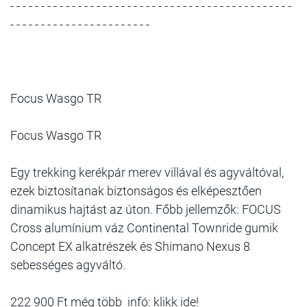
- - - - - - - - - - - - - - - - - - - - - - - - - - - - - - - - - - - - - - - - - - - - - -
- - - - - - - - - - - - - - - - - - - - - - -
Focus Wasgo TR
Focus Wasgo TR
Egy trekking kerékpár merev villával és agyváltóval,
ezek biztosítanak biztonságos és elképesztően
dinamikus hajtást az úton. Főbb jellemzők: FOCUS
Cross alumínium váz Continental Townride gumik
Concept EX alkatrészek és Shimano Nexus 8
sebességes agyváltó.
222 900 Ft még több infó: klikk ide!