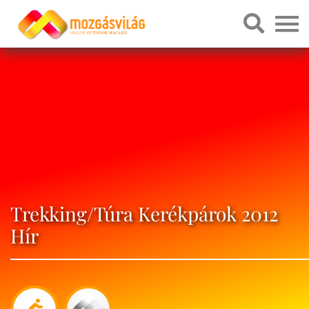
Trekking/Túra Kerékpárok 2012
Hír