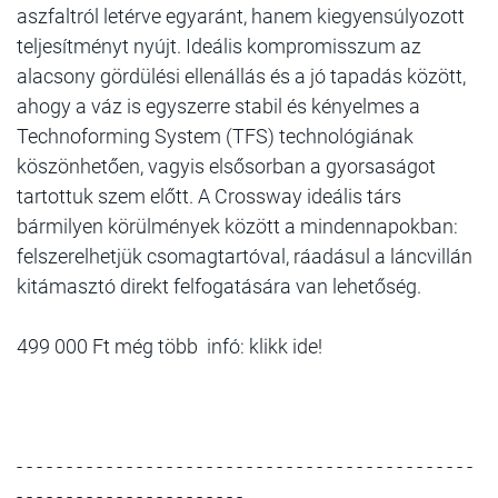
aszfaltról letérve egyaránt, hanem kiegyensúlyozott
teljesítményt nyújt. Ideális kompromisszum az
alacsony gördülési ellenállás és a jó tapadás között,
ahogy a váz is egyszerre stabil és kényelmes a
Technoforming System (TFS) technológiának
köszönhetően, vagyis elsősorban a gyorsaságot
tartottuk szem előtt. A Crossway ideális társ
bármilyen körülmények között a mindennapokban:
felszerelhetjük csomagtartóval, ráadásul a láncvillán
kitámasztó direkt felfogatására van lehetőség.
499 000 Ft még több infó: klikk ide!
- - - - - - - - - - - - - - - - - - - - - - - - - - - - - - - - - - - - - - - - - - - - - -
- - - - - - - - - - - - - - - - - - - - - - -