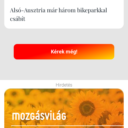
Alsó-Ausztria már három bikeparkkal
csábít
Kérek még!
Hirdetés