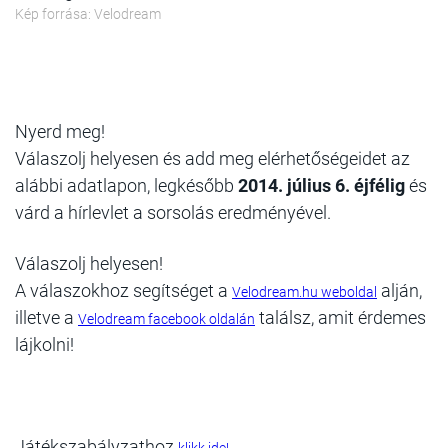
Kép forrása: Velodream
Nyerd meg!
Válaszolj helyesen és add meg elérhetőségeidet az
alábbi adatlapon, legkésőbb
2014. július 6. éjfélig
és
várd a hírlevlet a sorsolás eredményével.
Válaszolj helyesen!
A válaszokhoz segítséget a
alján,
Velodream.hu weboldal
illetve a
találsz, amit érdemes
Velodream facebook oldalán
lájkolni!
Játékszabályzathoz