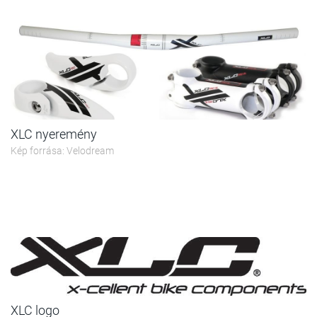
XLC nyeremény
Kép forrása: Velodream
XLC logo