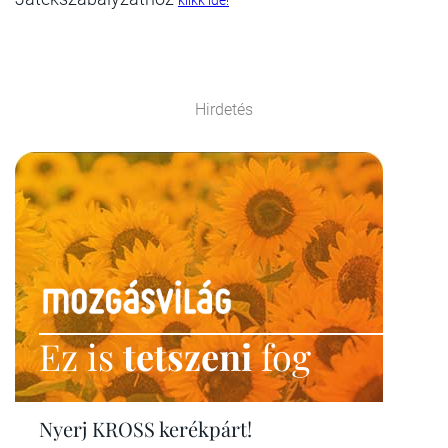
klikk ide!
Hirdetés
Ez is
tetszeni
fog
Nyerj KROSS kerékpárt!