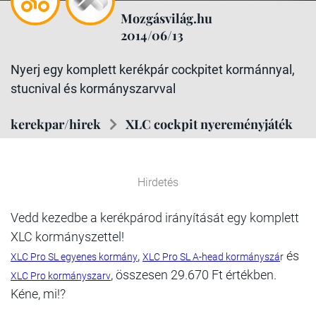
Mozgásvilág.hu
2014/06/13
Nyerj egy komplett kerékpár cockpitet kormánnyal,
stucnival és kormányszarvval
kerekpar/hirek
XLC cockpit nyereményjáték
Hirdetés
Vedd kezedbe a kerékpárod irányítását egy komplett
XLC kormányszettel!
,
és
XLC Pro SL egyenes kormány
XLC Pro SL A-head kormányszá
r
, összesen 29.670 Ft értékben.
XLC Pro kormányszarv
Kéne, mi!?