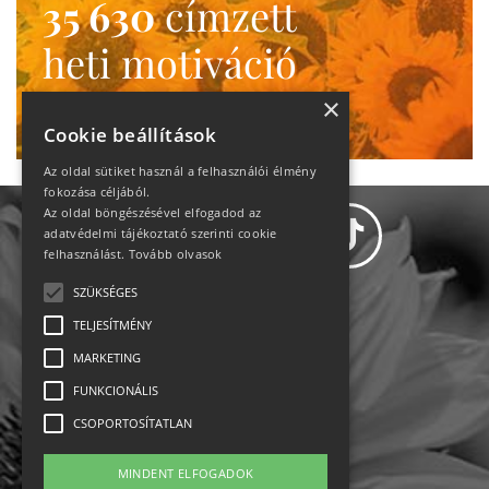
35 630
címzett
heti motiváció
Ne maradj le!
×
Cookie beállítások
Az oldal sütiket használ a felhasználói élmény
fokozása céljából.
Az oldal böngészésével elfogadod az
adatvédelmi tájékoztató szerinti cookie
felhasználást.
Tovább olvasok
SZÜKSÉGES
Adatvédelem
TELJESÍTMÉNY
MARKETING
Állásajánlatok
FUNKCIONÁLIS
Impresszum-kapcsolat
CSOPORTOSÍTATLAN
Jogi nyilatkozat
MINDENT ELFOGADOK