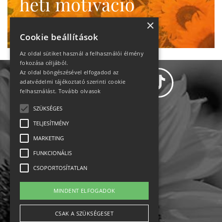
heti motiváció
Ne maradj le!
×
Cookie beállítások
Az oldal sütiket használ a felhasználói élmény
fokozása céljából.
Az oldal böngészésével elfogadod az
adatvédelmi tájékoztató szerinti cookie
felhasználást.
Tovább olvasok
SZÜKSÉGES
Adatvédelem
TELJESÍTMÉNY
MARKETING
Állásajánlatok
FUNKCIONÁLIS
Impresszum-kapcsolat
CSOPORTOSÍTATLAN
Jogi nyilatkozat
MINDENT ELFOGADOK
Rólunk
CSAK A SZÜKSÉGESET