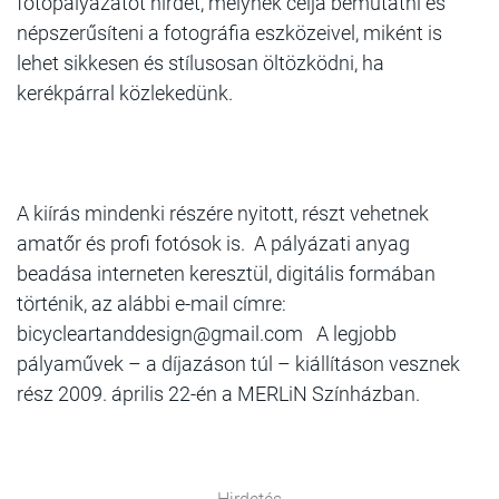
fotópályázatot hirdet, melynek célja bemutatni és
népszerűsíteni a fotográfia eszközeivel, miként is
lehet sikkesen és stílusosan öltözködni, ha
kerékpárral közlekedünk.
A kiírás mindenki részére nyitott, részt vehetnek
amatőr és profi fotósok is. A pályázati anyag
beadása interneten keresztül, digitális formában
történik, az alábbi e-mail címre:
bicycleartanddesign@gmail.com A legjobb
pályaművek – a díjazáson túl – kiállításon vesznek
rész 2009. április 22-én a MERLiN Színházban.