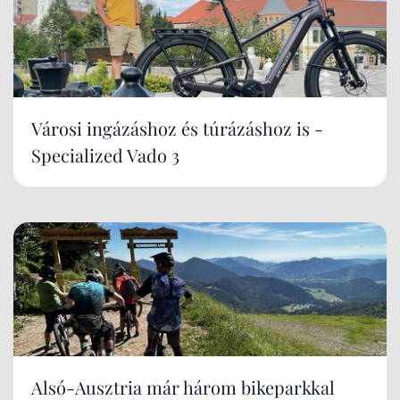
Városi ingázáshoz és túrázáshoz is -
Specialized Vado 3
Alsó-Ausztria már három bikeparkkal