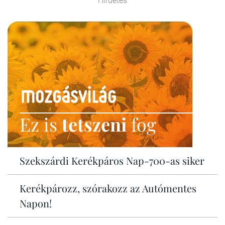
Hirdetés
Ez is
tetszeni
fog
Szekszárdi Kerékpáros Nap-700-as siker
Kerékpározz, szórakozz az Autómentes
Napon!