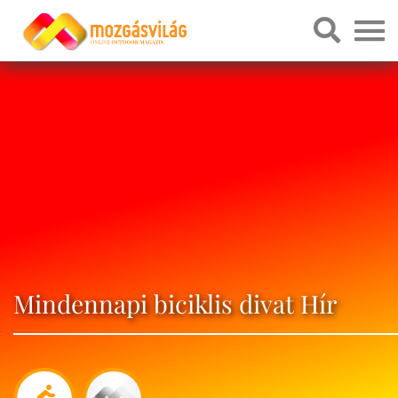
Mindennapi biciklis divat Hír