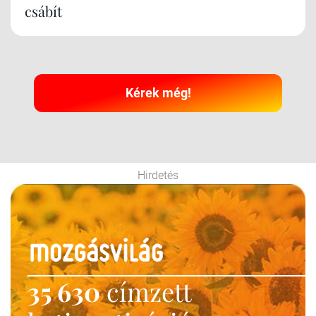
csábít
Kérek még!
Hirdetés
35 630
címzett