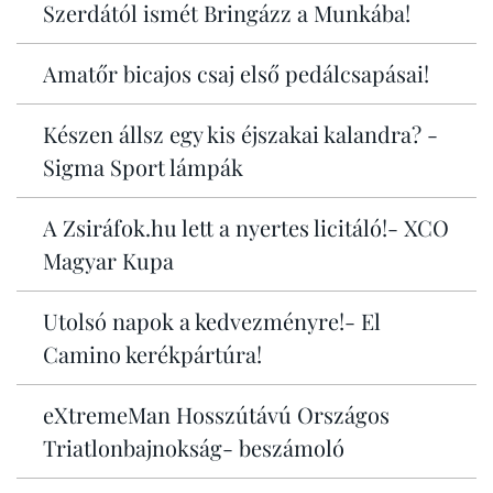
Szerdától ismét Bringázz a Munkába!
Amatőr bicajos csaj első pedálcsapásai!
Készen állsz egy kis éjszakai kalandra? -
Sigma Sport lámpák
A Zsiráfok.hu lett a nyertes licitáló!- XCO
Magyar Kupa
Utolsó napok a kedvezményre!- El
Camino kerékpártúra!
eXtremeMan Hosszútávú Országos
Triatlonbajnokság- beszámoló