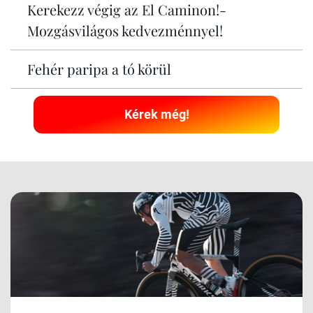
Kerekezz végig az El Caminon!-
Mozgásvilágos kedvezménnyel!
Fehér paripa a tó körül
Kérek még!