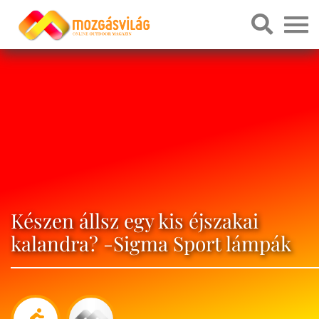
Készen állsz egy kis éjszakai
kalandra? -Sigma Sport lámpák