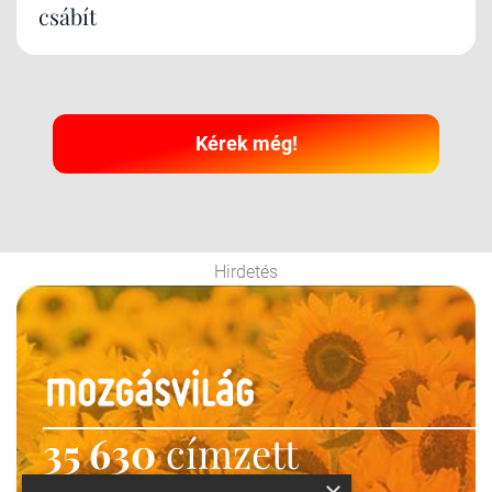
csábít
Kérek még!
Hirdetés
35 630
címzett