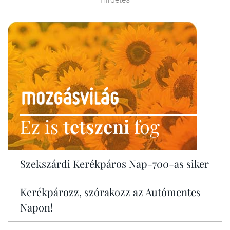
Ez is
tetszeni
fog
Szekszárdi Kerékpáros Nap-700-as siker
Kerékpározz, szórakozz az Autómentes
Napon!