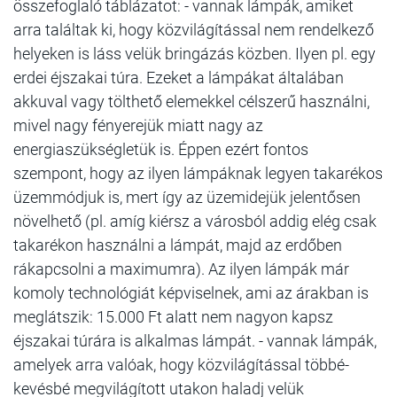
összefoglaló táblázatot: - vannak lámpák, amiket
arra találtak ki, hogy közvilágítással nem rendelkező
helyeken is láss velük bringázás közben. Ilyen pl. egy
erdei éjszakai túra. Ezeket a lámpákat általában
akkuval vagy tölthető elemekkel célszerű használni,
mivel nagy fényerejük miatt nagy az
energiaszükségletük is. Éppen ezért fontos
szempont, hogy az ilyen lámpáknak legyen takarékos
üzemmódjuk is, mert így az üzemidejük jelentősen
növelhető (pl. amíg kiérsz a városból addig elég csak
takarékon használni a lámpát, majd az erdőben
rákapcsolni a maximumra). Az ilyen lámpák már
komoly technológiát képviselnek, ami az árakban is
meglátszik: 15.000 Ft alatt nem nagyon kapsz
éjszakai túrára is alkalmas lámpát. - vannak lámpák,
amelyek arra valóak, hogy közvilágítással többé-
kevésbé megvilágított utakon haladj velük