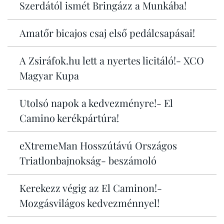
Szerdától ismét Bringázz a Munkába!
Amatőr bicajos csaj első pedálcsapásai!
A Zsiráfok.hu lett a nyertes licitáló!- XCO
Magyar Kupa
Utolsó napok a kedvezményre!- El
Camino kerékpártúra!
eXtremeMan Hosszútávú Országos
Triatlonbajnokság- beszámoló
Kerekezz végig az El Caminon!-
Mozgásvilágos kedvezménnyel!