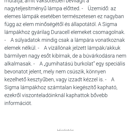
mutatja, amit vaksötétben bevilágít a
nagyteljesítményű lámpa előtted. - Üzemidő: az
elemes lámpák esetében természetesen ez nagyban
függ az elem minőségétől és állapotától. A Sigma
lámpákhoz gyárilag Duracell elemeket csomagolnak.
- A súlyadatok mindig csak a lámpára vonatkoznak
elemek nélkül. - A vízállónak jelzett lámpák/akkuk
bármilyen nagy esőt kibírnak, de a búvárkodásra nem
alkalmasak. - A „gumihatású burkolat” egy speciális
bevonatot jelent, mely nem csúszik, könnyen
kezelhető kesztyűben, vagy izzadt kézzel is. - A
Sigma lámpákhoz számtalan kiegészítő kapható,
ezekről viszonteladóinknál kaphattok bővebb
információt.
Hirdetés