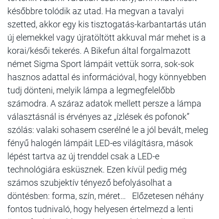
későbbre tolódik az utad. Ha megvan a tavalyi
szetted, akkor egy kis tisztogatás-karbantartás után
új elemekkel vagy újratöltött akkuval már mehet is a
korai/késői tekerés. A Bikefun által forgalmazott
német Sigma Sport lámpáit vettük sorra, sok-sok
hasznos adattal és információval, hogy könnyebben
tudj dönteni, melyik lámpa a legmegfelelőbb
számodra. A száraz adatok mellett persze a lámpa
választásnál is érvényes az „ízlések és pofonok”
szólás: valaki sohasem cserélné le a jól bevált, meleg
fényű halogén lámpáit LED-es világításra, mások
lépést tartva az új trenddel csak a LED-e
technológiára esküsznek. Ezen kívül pedig még
számos szubjektív tényező befolyásolhat a
döntésben: forma, szín, méret… Előzetesen néhány
fontos tudnivaló, hogy helyesen értelmezd a lenti