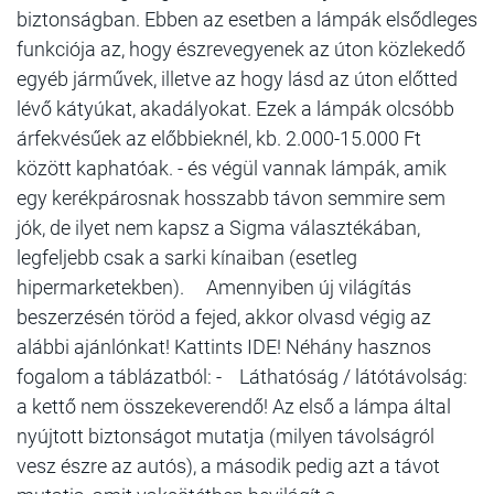
biztonságban. Ebben az esetben a lámpák elsődleges
funkciója az, hogy észrevegyenek az úton közlekedő
egyéb járművek, illetve az hogy lásd az úton előtted
lévő kátyúkat, akadályokat. Ezek a lámpák olcsóbb
árfekvésűek az előbbieknél, kb. 2.000-15.000 Ft
között kaphatóak. - és végül vannak lámpák, amik
egy kerékpárosnak hosszabb távon semmire sem
jók, de ilyet nem kapsz a Sigma választékában,
legfeljebb csak a sarki kínaiban (esetleg
hipermarketekben). Amennyiben új világítás
beszerzésén töröd a fejed, akkor olvasd végig az
alábbi ajánlónkat! Kattints IDE! Néhány hasznos
fogalom a táblázatból: - Láthatóság / látótávolság:
a kettő nem összekeverendő! Az első a lámpa által
nyújtott biztonságot mutatja (milyen távolságról
vesz észre az autós), a második pedig azt a távot