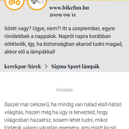
www.bikefun.hu
2009/09/11
Sötét vagy? Ugye, nem?! Itt a szeptember, egyre
rövidebbek a nappalok. Napról napra korábban
sötétedik, így, ha biztonságban akarod tudni magad,
akkor elő a lámpákkal!
kerekpar/hirek
Sigma Sport lámpák
Hirdetés
ősszel már célszerű, ha mindig van nálad első-hátsó
világítás, hiszen még ha úgy is tervezted, hogy
világosban hazaérsz, sosem lehet tudni, mikor
történik valami váratlan esemény, ami miatt kicsit