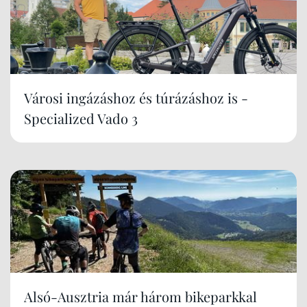
Városi ingázáshoz és túrázáshoz is -
Specialized Vado 3
Alsó-Ausztria már három bikeparkkal