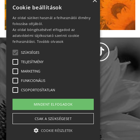
heti motiváció
×
Cookie beállítások
Ne maradj le!
Az oldal sütiket használ a felhasználói élmény
fokozása céljából.
Az oldal böngészésével elfogadod az
adatvédelmi tájékoztató szerinti cookie
felhasználást.
Tovább olvasok
SZÜKSÉGES
TELJESÍTMÉNY
MARKETING
Adatvédelem
FUNKCIONÁLIS
CSOPORTOSÍTATLAN
Állásajánlatok
MINDENT ELFOGADOK
Impresszum-kapcsolat
CSAK A SZÜKSÉGESET
Jogi nyilatkozat
COOKIE RÉSZLETEK
Rólunk