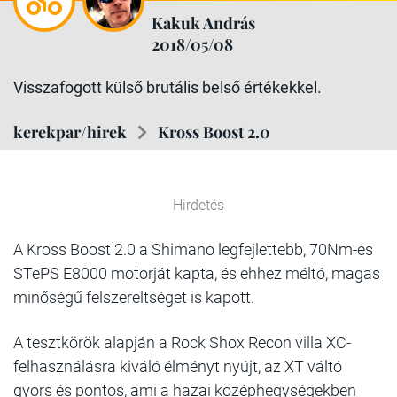
Kakuk András
2018/05/08
Visszafogott külső brutális belső értékekkel.
kerekpar/hirek
Kross Boost 2.0
Hirdetés
A Kross Boost 2.0 a Shimano legfejlettebb, 70Nm-es
STePS E8000 motorját kapta, és ehhez méltó, magas
minőségű felszereltséget is kapott.
A tesztkörök alapján a Rock Shox Recon villa XC-
felhasználásra kiváló élményt nyújt, az XT váltó
gyors és pontos, ami a hazai középhegységekben