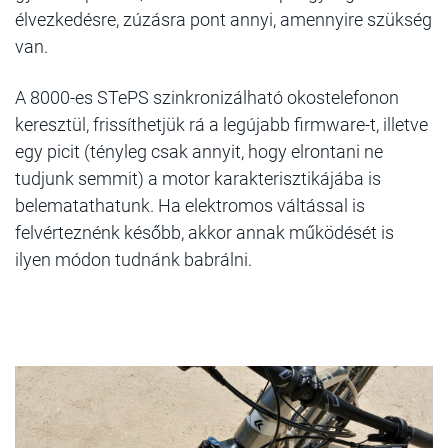
élvezkedésre, zúzásra pont annyi, amennyire szükség
van.
A 8000-es STePS szinkronizálható okostelefonon
keresztül, frissíthetjük rá a legújabb firmware-t, illetve
egy picit (tényleg csak annyit, hogy elrontani ne
tudjunk semmit) a motor karakterisztikájába is
belematathatunk. Ha elektromos váltással is
felvérteznénk később, akkor annak működését is
ilyen módon tudnánk babrálni.