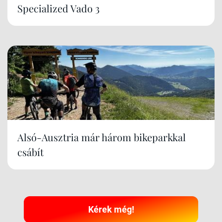
Specialized Vado 3
Alsó-Ausztria már három bikeparkkal
csábít
Kérek még!