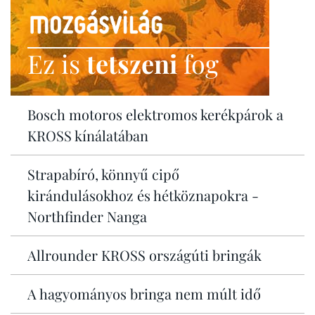
Ez is
tetszeni
fog
Bosch motoros elektromos kerékpárok a
KROSS kínálatában
Strapabíró, könnyű cipő
kirándulásokhoz és hétköznapokra -
Northfinder Nanga
Allrounder KROSS országúti bringák
A hagyományos bringa nem múlt idő