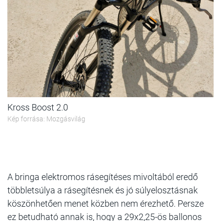
Kross Boost 2.0
Kép forrása: Mozgásvilág
A bringa elektromos rásegítéses mivoltából eredő
többletsúlya a rásegítésnek és jó súlyelosztásnak
köszönhetően menet közben nem érezhető. Persze
ez betudható annak is, hogy a 29x2,25-ös ballonos