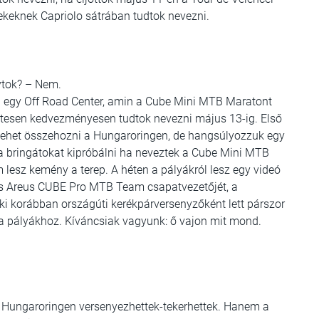
ekeknek Capriolo sátrában tudtok nevezni.
ytok? – Nem.
 egy Off Road Center, amin a Cube Mini MTB Maratont
zertesen kedvezményesen tudtok nevezni május 13-ig. Első
t lehet összehozni a Hungaroringen, de hangsúlyozzuk egy
a bringátokat kipróbálni ha neveztek a Cube Mini MTB
lesz kemény a terep. A héten a pályákról lesz egy videó
r\'s Areus CUBE Pro MTB Team csapatvezetőjét, a
ki korábban országúti kerékpárversenyzőként lett párszor
t a pályákhoz. Kíváncsiak vagyunk: ő vajon mit mond.
a Hungaroringen versenyezhettek-tekerhettek. Hanem a