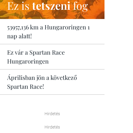
Ez is
tetszeni
fog
53957,136 km a Hungaroringen 1
nap alatt!
Ez vár a Spartan Race
Hungaroringen
Áprilisban jön a következő
Spartan Race!
Hirdetés
Hirdetés