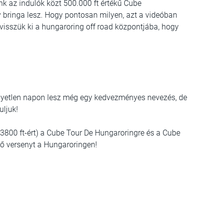
nk az indulók közt 500.000 ft értékű Cube
bringa lesz. Hogy pontosan milyen, azt a videóban
 visszük ki a hungaroring off road központjába, hogy
egyetlen napon lesz még egy kedvezményes nevezés, de
uljuk!
3800 ft-ért) a Cube Tour De Hungaroringre és a Cube
ő versenyt a Hungaroringen!