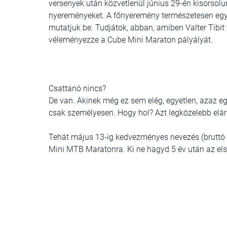
versenyek után közvetlenül június 29-én kisorsolu
nyereményeket. A főnyeremény természetesen egy 
mutatjuk be. Tudjátok, abban, amiben Valter Tibit
véleményezze a Cube Mini Maraton pályályát.
Csattanó nincs?
De van. Akinek még ez sem elég, egyetlen, azaz 
csak személyesen. Hogy hol? Azt legközelebb elár
Tehát május 13-ig kedvezményes nevezés (bruttó 
Mini MTB Maratonra. Ki ne hagyd 5 év után az els