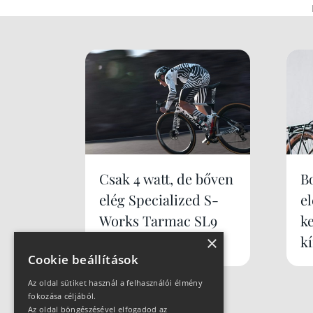
Csak 4 watt, de bőven
B
elég Specialized S-
e
Works Tarmac SL9
k
×
k
Cookie beállítások
Az oldal sütiket használ a felhasználói élmény
fokozása céljából.
Az oldal böngészésével elfogadod az