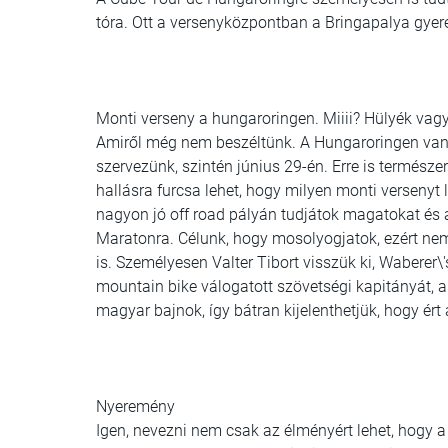
tóra. Ott a versenyközpontban a Bringapalya gyer
Monti verseny a hungaroringen. Miiii? Hülyék vag
Amiről még nem beszéltünk. A Hungaroringen van
szervezünk, szintén június 29-én. Erre is termés
hallásra furcsa lehet, hogy milyen monti verseny
nagyon jó off road pályán tudjátok magatokat és 
Maratonra. Célunk, hogy mosolyogjatok, ezért nem 
is. Személyesen Valter Tibort visszük ki, Wabere
mountain bike válogatott szövetségi kapitányát, a
magyar bajnok, így bátran kijelenthetjük, hogy ér
Nyeremény
Igen, nevezni nem csak az élményért lehet, hogy 