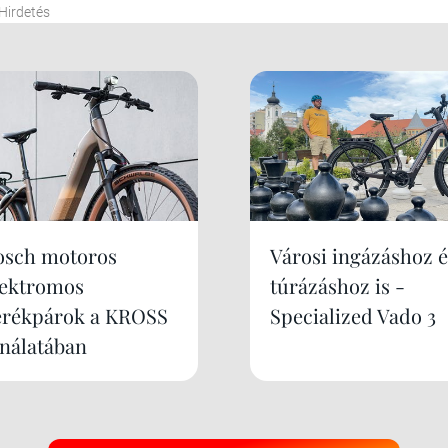
Hirdetés
osch motoros
Városi ingázáshoz é
lektromos
túrázáshoz is -
erékpárok a KROSS
Specialized Vado 3
ínálatában