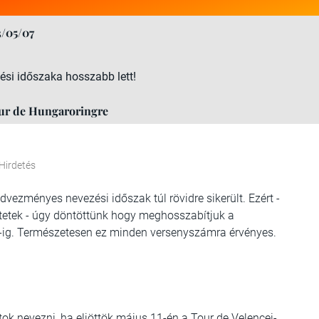
3/05/07
si időszaka hosszabb lett!
ur de Hungaroringre
Hirdetés
ezményes nevezési időszak túl rövidre sikerült. Ezért -
tetek - úgy döntöttünk hogy meghosszabítjuk a
-ig. Természetesen ez minden versenyszámra érvényes.
ok nevezni, ha eljöttök május 11-én a Tour de Velencei-