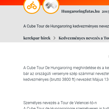
Hungaroringfutas.hu
201
A Cube Tour de Hungaroring kedvezményes nevezé
kerekpar/hirek
Kedvezményes nevezés a To
A Cube Tour De Hungaroring meghirdetése és a kedv
bár az országúti versenyre szép számmal nevezte
kedvezményes (bruttó 3800 ft) nevezést Május 13
Személyes nevezés a Tour de Velencei-tó-n
A Cube Tour de Hungaroringre személyesen is tudt