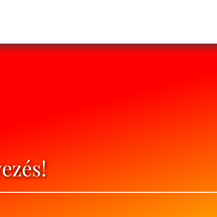
ezés!