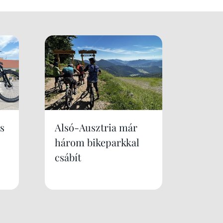
s
Alsó-Ausztria már
három bikeparkkal
csábít