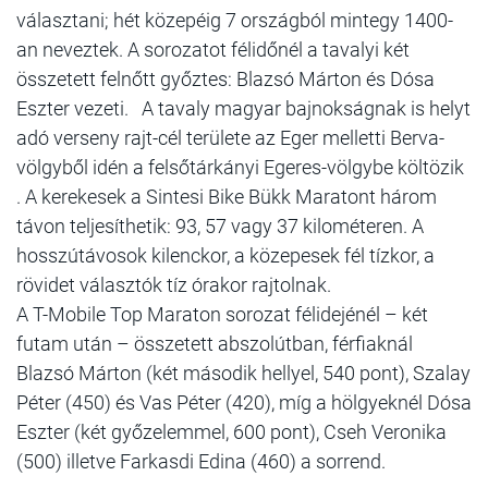
választani; hét közepéig 7 országból mintegy 1400-
an neveztek. A sorozatot félidőnél a tavalyi két
összetett felnőtt győztes: Blazsó Márton és Dósa
Eszter vezeti. A tavaly magyar bajnokságnak is helyt
adó verseny rajt-cél területe az Eger melletti Berva-
völgyből idén a felsőtárkányi Egeres-völgybe költözik
. A kerekesek a Sintesi Bike Bükk Maratont három
távon teljesíthetik: 93, 57 vagy 37 kilométeren. A
hosszútávosok kilenckor, a közepesek fél tízkor, a
rövidet választók tíz órakor rajtolnak.
A T-Mobile Top Maraton sorozat félidejénél – két
futam után – összetett abszolútban, férfiaknál
Blazsó Márton (két második hellyel, 540 pont), Szalay
Péter (450) és Vas Péter (420), míg a hölgyeknél Dósa
Eszter (két győzelemmel, 600 pont), Cseh Veronika
(500) illetve Farkasdi Edina (460) a sorrend.