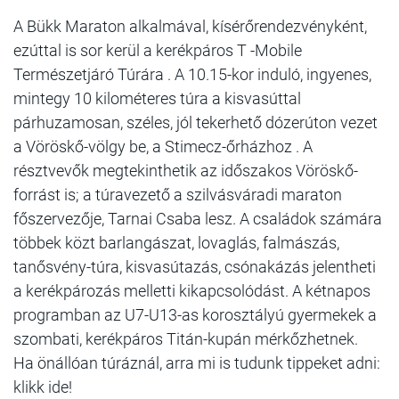
A Bükk Maraton alkalmával, kísérőrendezvényként,
ezúttal is sor kerül a kerékpáros T -Mobile
Természetjáró Túrára . A 10.15-kor induló, ingyenes,
mintegy 10 kilométeres túra a kisvasúttal
párhuzamosan, széles, jól tekerhető dózerúton vezet
a Vöröskő-völgy be, a Stimecz-őrházhoz . A
résztvevők megtekinthetik az időszakos Vöröskő-
forrást is; a túravezető a szilvásváradi maraton
főszervezője, Tarnai Csaba lesz. A családok számára
többek közt barlangászat, lovaglás, falmászás,
tanősvény-túra, kisvasútazás, csónakázás jelentheti
a kerékpározás melletti kikapcsolódást. A kétnapos
programban az U7-U13-as korosztályú gyermekek a
szombati, kerékpáros Titán-kupán mérkőzhetnek.
Ha önállóan túráznál, arra mi is tudunk tippeket adni:
klikk ide!