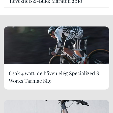
nevezhetsz!-Bükk Maraton 2010
Csak 4 watt, de bőven elég Specialized S-
Works Tarmac SL9