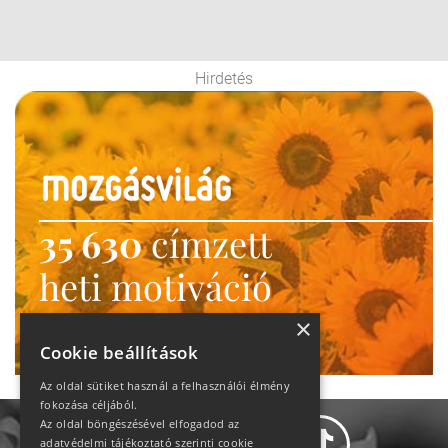
Hirdetés
35 630
címzett
heti motiváció
Ne maradj le!
×
Cookie beállítások
Az oldal sütiket használ a felhasználói élmény
fokozása céljából.
Az oldal böngészésével elfogadod az
adatvédelmi tájékoztató szerinti cookie