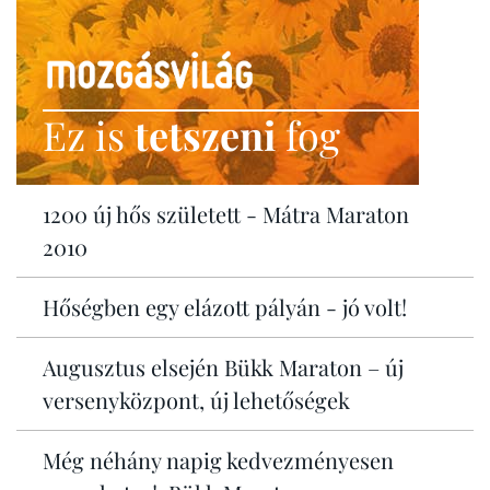
Ez is
tetszeni
fog
1200 új hős született - Mátra Maraton
2010
Hőségben egy elázott pályán - jó volt!
Augusztus elsején Bükk Maraton – új
versenyközpont, új lehetőségek
Még néhány napig kedvezményesen