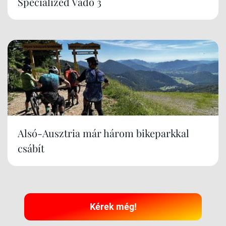
Specialized Vado 3
Alsó-Ausztria már három bikeparkkal
csábít
Kérek még!